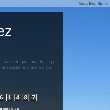
ez
za ante lo que cada día llega
 el socialismo o el día a día.
6
1
4
8
7
r este blog