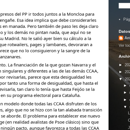
resos del PP ir todos juntos a la Moncloa para
engañe. Esa idea implica que debe considerarles
Pág
s en manada. Pero también de paso les deja claro
Datos
do y los demás no pintan nada, que aquí no se
u Madrid. No le salió ayer bien su cálculo a la
An
 que
rotwailers, pages y lambanes, devoraran a
Ver tod
rece que no lo consiguieron y la sangre de la
Manzanares.
Archi
to. La financiación de la que gozan Navarra y el
►
20
 singulares y diferentes a las de las demás CCAA,
►
20
or revisarlas, parece que esta desigualdad les
▼
20
 por tanto una forma de desigualdad, que hasta el
►
visarla, tan claro lo tenía que hasta Feijóo se la
►
 en su programa electoral para Cataluña.
►
 un modelo donde todas las CCAA disfruten de los
▼
, algo que no se hizo con la tan alabada transición
 se aborde. El problema para establecer ese nuevo
 (en realidad avalistas de Psoe clásico) sino que
sa ningún pacto, aunque favorezca a todas las CCAA