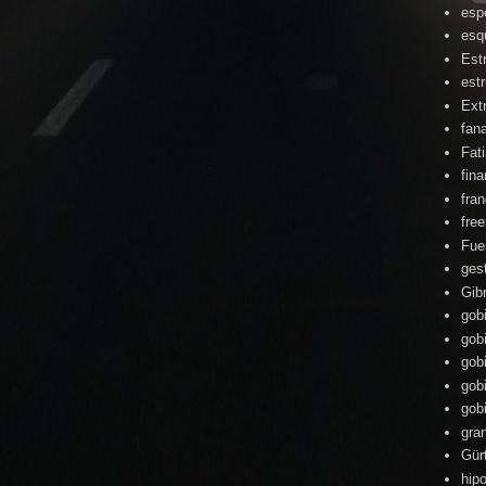
esp
esq
Est
estr
Ext
fan
Fat
fin
fra
fre
Fue
ges
Gibr
gob
gob
gob
gob
gob
gra
Gür
hipo