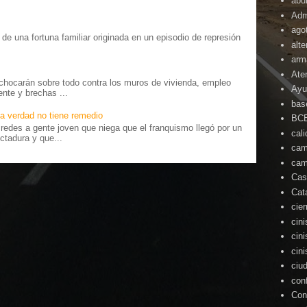
abu
Adm
ago
o” de una fortuna familiar originada en un episodio de represión
alte
.
arm
Ate
chocarán sobre todo contra los muros de vivienda, empleo
Ayu
ente y brechas ...
bas
a verdad no tiene remedio
BC
edes a gente joven que niega que el franquismo llegó por un
cal
ctadura y que...
cam
cam
Cas
Cat
cie
cin
cin
cin
ciu
con
Con