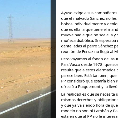
Ayuso exige a sus compañeros p
que el malvado Sánchez no les 
bobos individualmente y genio
que es ella la que tiene el man
mueve nadie que no sea ella y s
muñeca diabólica. Si esperaba
dentelladas al perro Sánchez pa
reunión de Ferraz no llegó al 
Pero vayamos al fondo del asun
País Vasco desde 1978, que son
resulta que a estos alarmados p
parece bien. Está tan bien, que
PP consideró que estaría bien re
ofreció a Puigdemont y la llevó
La realidad es que se necesita
mismos derechos y obligaciones
y que ya va siendo hora de que
modelo no son ni Lambán y Page
está en que al PP no le intere