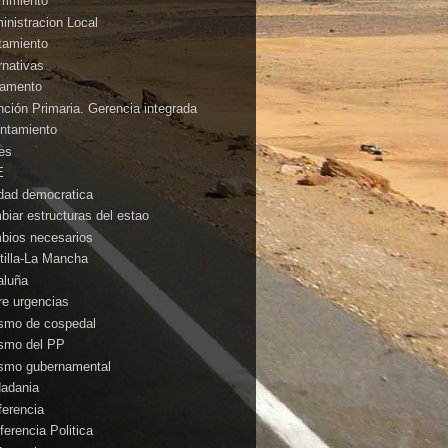
rrimiento
inistracion Local
tamiento
rnativas
amento
nción Primaria. Gerencia integrada
ntamiento
es
E
idad democratica
biar estructuras del estao
bios necesarios
tilla-La Mancha
aluña
rre urgencias
ismo de cospedal
ismo del PP
ismo gubernamental
dadania
ferencia
ferencia Politica