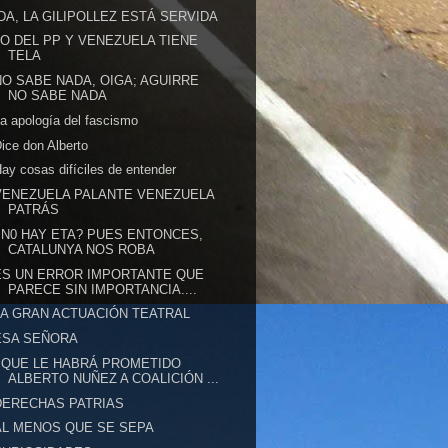
IDA, LA GILIPOLLEZ ESTÁ SERVIDA
LO DEL PP Y VENEZUELA TIENE
TELA
NO SABE NADA, OIGA; AGUIRRE
NO SABE NADA
a apología del fascismo
ice don Alberto
ay cosas difíciles de entender
VENEZUELA PALANTE VENEZUELA
PATRÁS
¿N0 HAY ETA? PUES ENTONCES,
CATALUNYA NOS ROBA
ES UN ERROR IMPORTANTE QUE
PARECE SIN IMPORTANCIA....
LA GRAN ACTUACIÓN TEATRAL
ESA SEÑORA
¿QUE LE HABRÁ PROMETIDO
ALBERTO NUÑEZ A COALICIÓN ...
DERECHAS PATRIAS
AL MENOS QUE SE SEPA