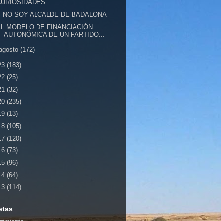
CURIOSIDADES
Y NO SOY ALCALDE DE BADALONA
EL MODELO DE FINANCIACIÓN
AUTONÓMICA DE UN PARTIDO...
agosto
(172)
23
(183)
22
(25)
21
(32)
20
(235)
19
(13)
18
(105)
17
(120)
16
(73)
15
(96)
14
(64)
13
(114)
etas