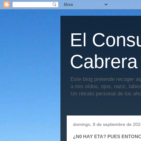
El Consu
Cabrera
Este blog pretende recoger aq
a mis oídos, ojos, nariz, labi
Un retrato personal de los ah
domingo, 8 de septiembre de 202
¿N0 HAY ETA? PUES ENTON