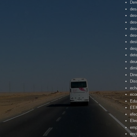
Der
desa
des
des
des
des
des
des
det
deu
dim
Din
Dis
ech
eco
Edu
EE
efe
Ele
emp
enc