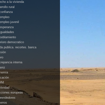
echo a la vivienda
rrollo rural
confianza
empleo
empleo juvenil
esperanza
igualdades
poblamiento
erioro democratico
da publica. recortes. banca
isión
ero
crepancia interna
aniz
nomía
cación
MM
ctividad
cciones europeas
rendedores
ierros