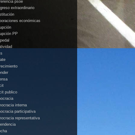
ferencia psoe
greso extraordinario
stitución
poraciones económicas
rupción
rupción PP
pedal
atividad
is
ate
recimiento
ender
ensa
cit
cit publico
ocracia
ocracia interna
ocracia participativa
ocracia representativa
endencia
echa