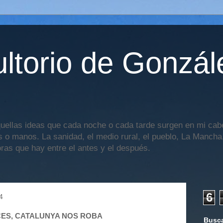
ltorio de Gonzál
uellas ideas que cada noche o cada tarde surgen en mi cabe
os o manos. La sanidad, el medio rural, el pueblo, La Mancha,
oras que hay entre el antes y el después.
6
4
CES, CATALUNYA NOS ROBA
Busca