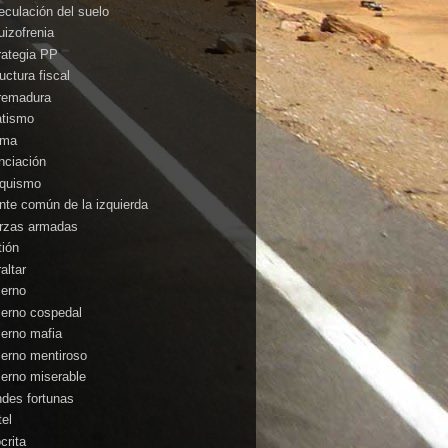
eculación del suelo
uizofrenia
rategia PP
uctura fiscal
remadura
atismo
ima
anciación
nquismo
ente común de la izquierda
rzas armadas
tión
altar
ierno
ierno cospedal
ierno mafia
ierno mentiroso
ierno miserable
ndes fortunas
tel
crita