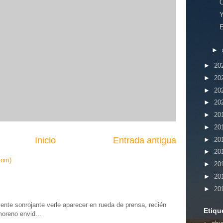
►
►
20
►
20
►
20
►
20
►
20
►
20
Inicio
Entrada antigua
►
20
►
20
tom)
►
20
►
20
►
20
te sonrojante verle aparecer en rueda de prensa, recién
Etiqu
moreno envid...