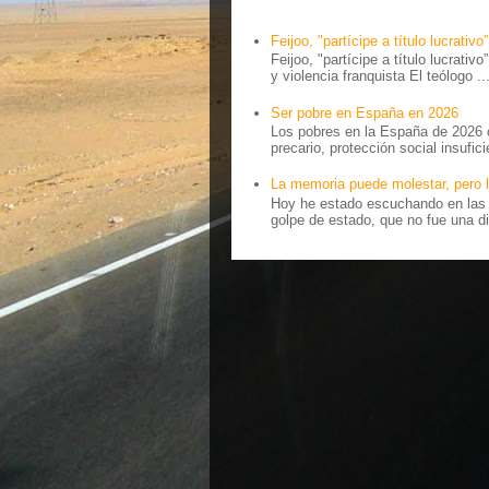
Feijoo, "partícipe a título lucrativo”
Feijoo, "partícipe a título lucrativ
y violencia franquista El teólogo ..
Ser pobre en España en 2026
Los pobres en la España de 2026 
precario, protección social insufici
La memoria puede molestar, pero l
Hoy he estado escuchando en las r
golpe de estado, que no fue una di