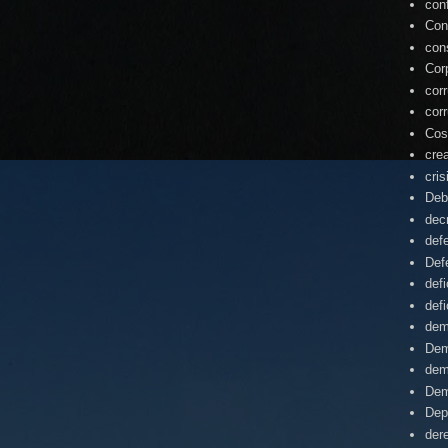
con
Con
con
Cor
cor
cor
Cos
cre
cris
Deb
dec
def
Def
defi
defi
dem
Dem
dem
Dem
Dep
der