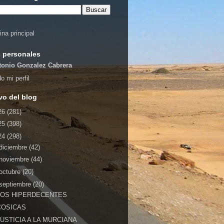
ina principal
 personales
tonio Gonzalez Cabrera
o mi perfil
vo del blog
26
(281)
25
(398)
24
(298)
diciembre
(42)
noviembre
(44)
octubre
(20)
septiembre
(20)
LOS HIPERDECENTES
COSICAS
JUSTICIA A LA MURCIANA