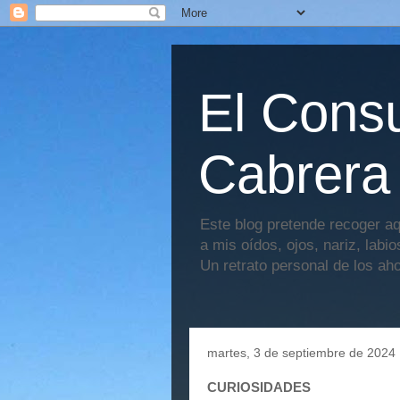
El Consu
Cabrera
Este blog pretende recoger aq
a mis oídos, ojos, nariz, labi
Un retrato personal de los ah
martes, 3 de septiembre de 2024
CURIOSIDADES