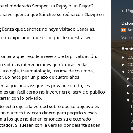
hace el moderado Semper, un Rajoy o un Feijoo?
Pág
 una vergüenza que Sánchez se reúna con Clavijo en
Datos
güenza que Sánchez no haya visitado Canarias.
An
co manipulador, que es lo que demuestra ser.
Ver tod
Archi
sa para que resulte irreversible la privatización.
►
20
atizado las intervenciones quirúrgicas en las
►
20
, urología, traumatología, trauma de columna,
▼
20
lar. Lo hace por un plazo de cuatro años.
►
enta que una vez que les privaticen todo, les
►
 es tan fácil como no invertir en el servicio público
►
ertar con lo privado.
▼
a derecha dijera la verdad sobre que su objetivo es
arían quienes tuvieran dinero para pagarlo y esos
 a los que no tienen entonces su electorado
otados. Si fuesen con la verdad por delante saben