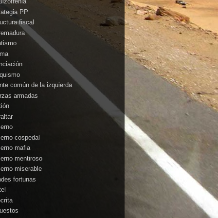
uizofrenia
rategia PP
uctura fiscal
remadura
atismo
ima
anciación
nquismo
ente común de la izquierda
rzas armadas
tión
altar
ierno
ierno cospedal
ierno mafia
ierno mentiroso
ierno miserable
ndes fortunas
tel
crita
uestos