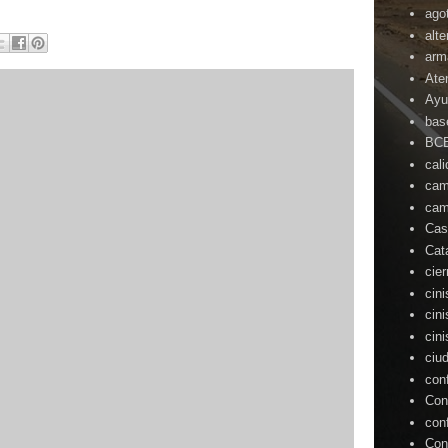
ago
alte
arm
Ate
Ayu
bas
BC
cal
cam
cam
Cas
Cat
cie
cin
cin
cin
ciu
con
Con
con
Con