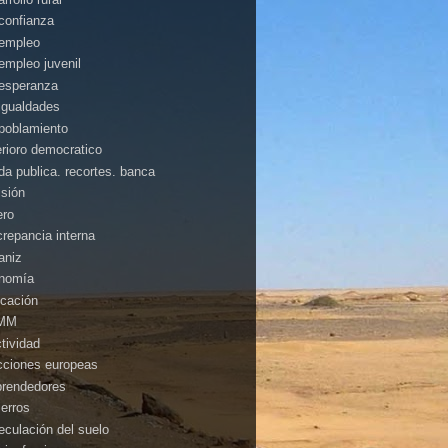
confianza
empleo
empleo juvenil
esperanza
igualdades
poblamiento
erioro democratico
da publica. recortes. banca
isión
ero
crepancia interna
aniz
nomía
cación
MM
ctividad
cciones europeas
rendedores
ierros
eculación del suelo