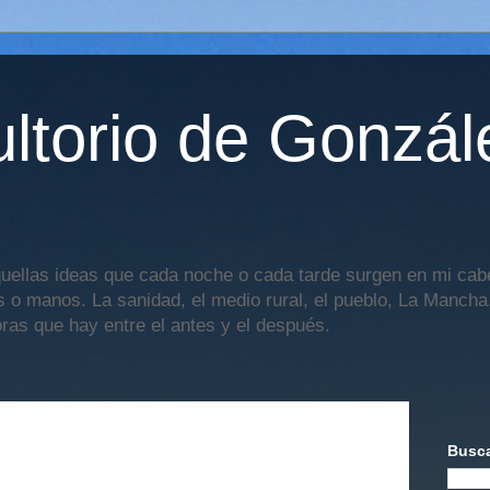
ltorio de Gonzál
uellas ideas que cada noche o cada tarde surgen en mi cabe
os o manos. La sanidad, el medio rural, el pueblo, La Mancha,
oras que hay entre el antes y el después.
Busca