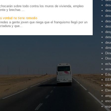
des
chocarán sobre todo contra los muros de vivienda, empleo
ente y brechas ...
des
des
a verdad no tiene remedio
des
edes a gente joven que niega que el franquismo llegó por un
ctadura y que...
des
des
det
deu
dim
Din
Dis
ech
eco
Edu
EE
efe
Ele
emp
enc
esp