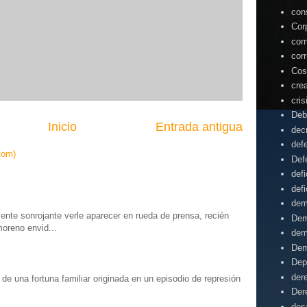
con
Cor
cor
cor
Cos
cre
cris
Deb
Inicio
Entrada antigua
dec
def
tom)
Def
defi
defi
dem
te sonrojante verle aparecer en rueda de prensa, recién
Dem
moreno envid...
dem
Dem
Dep
der
o” de una fortuna familiar originada en un episodio de represión
.
Der
desa