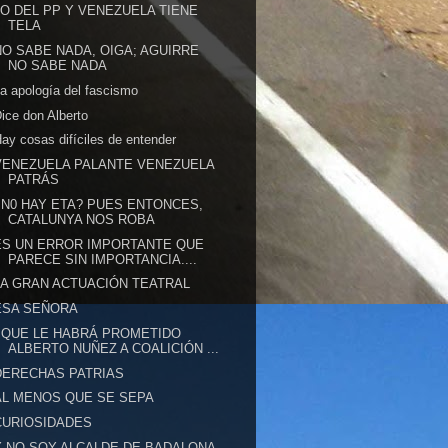
LO DEL PP Y VENEZUELA TIENE
TELA
NO SABE NADA, OIGA; AGUIRRE
NO SABE NADA
a apología del fascismo
ice don Alberto
ay cosas difíciles de entender
VENEZUELA PALANTE VENEZUELA
PATRÁS
¿N0 HAY ETA? PUES ENTONCES,
CATALUNYA NOS ROBA
ES UN ERROR IMPORTANTE QUE
PARECE SIN IMPORTANCIA....
LA GRAN ACTUACIÓN TEATRAL
ESA SEÑORA
¿QUE LE HABRÁ PROMETIDO
ALBERTO NUÑEZ A COALICIÓN ...
DERECHAS PATRIAS
AL MENOS QUE SE SEPA
CURIOSIDADES
Y NO SOY ALCALDE DE BADALONA