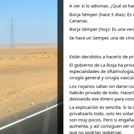
A ver si lo adivinas. ¿Qué se 
Borja Sémper (hace 3 días): Es
Canarias.
Borja Sémper (hoy): Es una ver
Se
hace un Semper, una de cíni
Están decididos a hacerlo de pri
El gobierno de La Rioja ha priv
especialidades de oftalmología
cirugía general y cirugía vascu
Los riojanos callan sin darse cu
habrán privado de todo. Hacerlo
desviando
ese dinero para conc
La explicación es sencilla. Si l
privatizarlo todo, solo les vot
son muy pocos. Pero si engañan
aumenta, y así consiguen ser v
que no podrían gobernar.