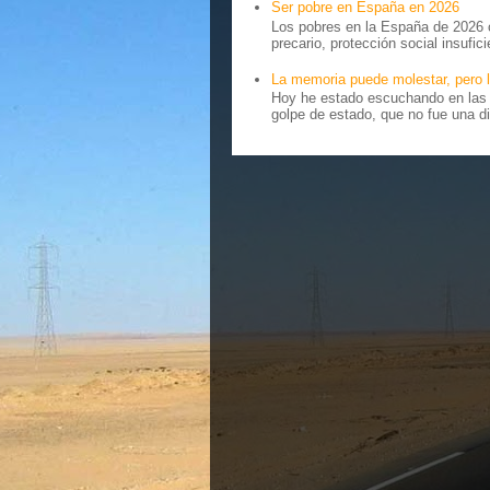
Ser pobre en España en 2026
Los pobres en la España de 2026 
precario, protección social insufici
La memoria puede molestar, pero l
Hoy he estado escuchando en las r
golpe de estado, que no fue una di