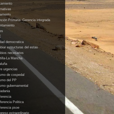
tamiento
rnativas
amento
nción Primaria. Gerencia integrada
ntamiento
es
E
idad democratica
biar estructuras del estao
bios necesarios
tilla-La Mancha
aluña
rre urgencias
ismo de cospedal
ismo del PP
ismo gubernamental
dadania
ferencia
ferencia Politica
ferencia psoe
greso extraordinario