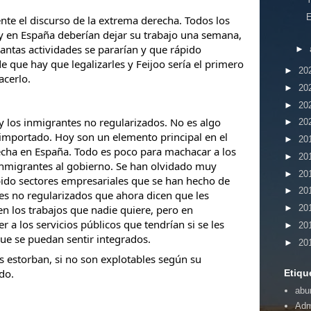
e el discurso de la extrema derecha. Todos los
y en España deberían dejar su trabajo una semana,
antas actividades se pararían y que rápido
►
 que hay que legalizarles y Feijoo sería el primero
►
20
acerlo.
►
20
►
20
 los inmigrantes no regularizados. No es algo
►
20
importado. Hoy son un elemento principal en el
►
20
echa en España. Todo es poco para machacar a los
►
20
inmigrantes al gobierno. Se han olvidado muy
►
20
bido sectores empresariales que se han hecho de
►
20
es no regularizados que ahora dicen que les
en los trabajos que nadie quiere, pero en
►
20
 a los servicios públicos que tendrían si se les
►
20
que se puedan sentir integrados.
►
20
es estorban, si no son explotables según su
do.
Etiqu
abu
Adm