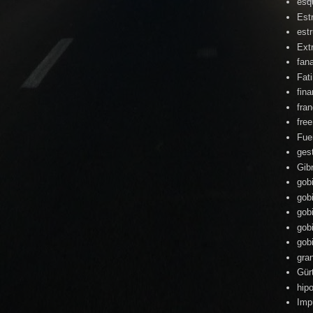
esq
Est
estr
Ext
fan
Fat
fin
fra
fre
Fue
ges
Gibr
gob
gob
gob
gob
gob
gra
Gür
hipo
Imp