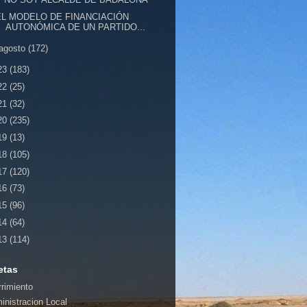
EL MODELO DE FINANCIACIÓN
AUTONÓMICA DE UN PARTIDO...
agosto
(172)
23
(183)
22
(25)
21
(32)
20
(235)
19
(13)
18
(105)
17
(120)
16
(73)
15
(96)
14
(64)
13
(114)
etas
rrimiento
inistracion Local