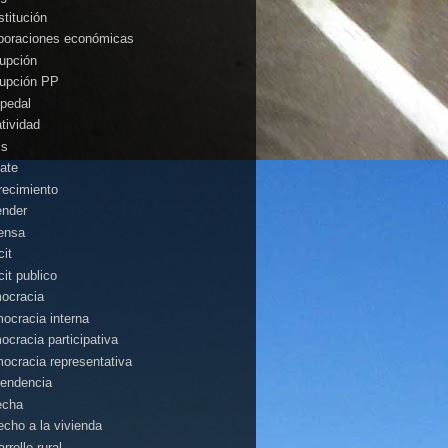
stitución
poraciones económicas
rupción
rupción PP
pedal
atividad
is
ate
recimiento
ender
ensa
cit
cit publico
ocracia
ocracia interna
ocracia participativa
ocracia representativa
endencia
echa
echo a la vivienda
rrollo rural