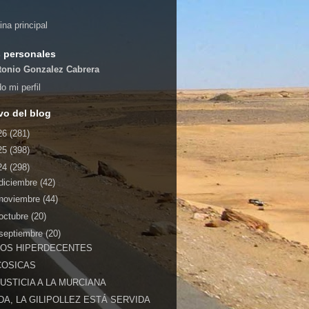
ina principal
 personales
tonio Gonzalez Cabrera
o mi perfil
vo del blog
26
(281)
25
(398)
24
(298)
diciembre
(42)
noviembre
(44)
octubre
(20)
septiembre
(20)
LOS HIPERDECENTES
COSICAS
JUSTICIA A LA MURCIANA
IDA, LA GILIPOLLEZ ESTÁ SERVIDA