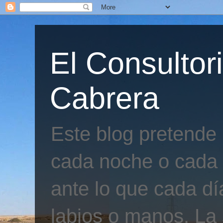
El Consultor
Cabrera
Este blog pretende
cada noche o cada 
ante lo que cada día
labios o manos. La 