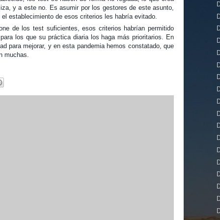
D
liza, y a este no. Es asumir por los gestores de este asunto,
D
 el establecimiento de esos criterios les habría evitado.
e de los test suficientes, esos criterios habrían permitido
D
 para los que su práctica diaria los haga más prioritarios. En
D
dad para mejorar, y en esta pandemia hemos constatado, que
D
on muchas.
D
D
D
D
D
D
D
D
D
D
D
D
D