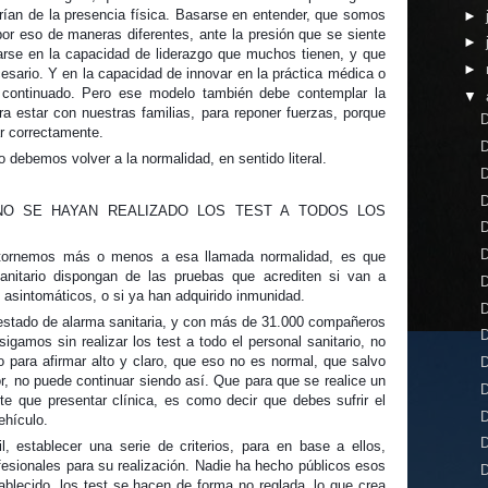
ían de la presencia física. Basarse en entender, que somos
►
or eso de maneras diferentes, ante la presión que se siente
►
arse en la capacidad de liderazgo que muchos tienen, y que
►
ario. Y en la capacidad de innovar en la práctica médica o
e continuado. Pero ese modelo también debe contemplar la
▼
a estar con nuestras familias, para reponer fuerzas, porque
D
ar correctamente.
D
 debemos volver a la normalidad, en sentido literal.
D
D
O SE HAYAN REALIZADO LOS TEST A TODOS LOS
D
D
 retornemos más o menos a esa llamada normalidad, es que
sanitario dispongan de las pruebas que acrediten si van a
D
 asintomáticos, o si ya han adquirido inmunidad.
D
estado de alarma sanitaria, y con más de 31.000 compañeros
D
gamos sin realizar los test a todo el personal sanitario, no
o para afirmar alto y claro, que eso no es normal, que salvo
D
 no puede continuar siendo así. Que para que se realice un
D
te que presentar clínica, es como decir que debes sufrir el
D
ehículo.
D
l, establecer una serie de criterios, para en base a ellos,
ofesionales para su realización. Nadie ha hecho públicos esos
D
tablecido, los test se hacen de forma no reglada, lo que crea