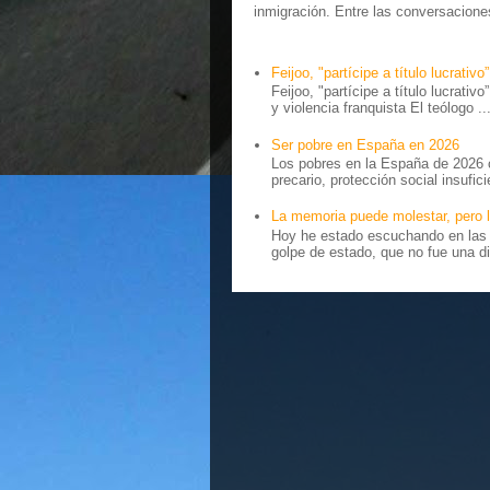
inmigración. Entre las conversaciones 
Feijoo, "partícipe a título lucrativo”
Feijoo, "partícipe a título lucrativ
y violencia franquista El teólogo ..
Ser pobre en España en 2026
Los pobres en la España de 2026 
precario, protección social insufici
La memoria puede molestar, pero l
Hoy he estado escuchando en las r
golpe de estado, que no fue una di