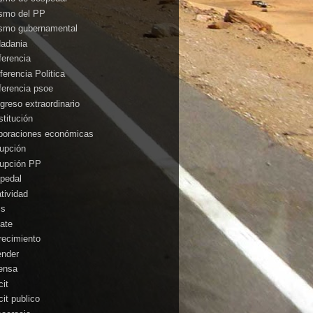
ismo del PP
ismo gubernamental
dadania
ferencia
ferencia Politica
ferencia psoe
greso extraordinario
stitución
poraciones económicas
rupción
rupción PP
pedal
atividad
is
ate
recimiento
ender
ensa
cit
cit publico