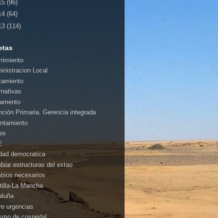
15
(96)
14
(64)
13
(114)
etas
rrimiento
inistracion Local
tamiento
rnativas
amento
nción Primaria. Gerencia integrada
ntamiento
es
E
idad democratica
biar estructuras del estao
bios necesarios
tilla-La Mancha
aluña
rre urgencias
ismo de cospedal