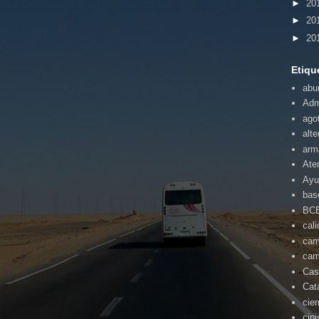
►
20
►
20
►
20
Etiqu
abu
Adm
ago
alte
arm
Ate
Ayu
bas
BC
cal
cam
cam
Cas
Cat
cie
cin