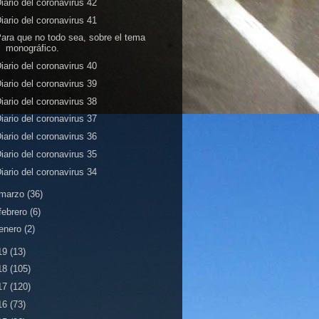
iario del coronavirus 42
iario del coronavirus 41
ara que no todo sea, sobre el tema
monográfico.
iario del coronavirus 40
iario del coronavirus 39
iario del coronavirus 38
iario del coronavirus 37
iario del coronavirus 36
iario del coronavirus 35
iario del coronavirus 34
marzo
(36)
febrero
(6)
enero
(2)
19
(13)
18
(105)
17
(120)
16
(73)