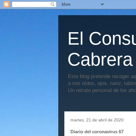
El Consu
Cabrera
Este blog pretende recoger aq
a mis oídos, ojos, nariz, labi
Un retrato personal de los ah
martes, 21 de abril de 2020
Diario del coronavirus 67