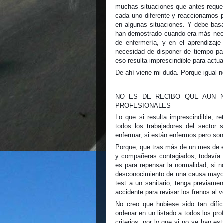
muchas situaciones que antes requer
cada uno diferente y reaccionamos p
en algunas situaciones. Y debe bas
han demostrado cuando era más neces
de enfermería, y en el aprendizaj
necesidad de disponer de tiempo par
eso resulta imprescindible para actu
De ahí viene mi duda. Porque igual no
NO ES DE RECIBO QUE AUN N
PROFESIONALES
Lo que si resulta imprescindible,
todos los trabajadores del sector 
enfermar, si están enfermos pero son
Porque, que tras más de un mes de 
y compañeras contagiados, todavía si
es para repensar la normalidad, si n
desconocimiento de una causa mayor,
test a un sanitario, tenga previamen
accidente para revisar los frenos al v
No creo que hubiese sido tan difíci
ordenar en un listado a todos los pr
criterios, por lo que si no se han es