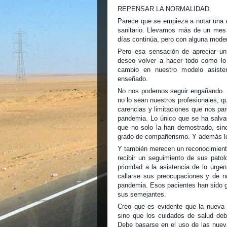
REPENSAR LA NORMALIDAD
Parece que se empieza a notar una c
sanitario. Llevamos más de un mes 
días continúa, pero con alguna mode
Pero esa sensación de apreciar un 
deseo volver a hacer todo como lo 
cambio en nuestro modelo asiste
enseñado.
No nos podemos seguir engañando. N
no lo sean nuestros profesionales, q
carencias y limitaciones que nos par
pandemia. Lo único que se ha salvad
que no solo la han demostrado, sin
grado de compañerismo. Y además lo
Y también merecen un reconocimiento
recibir un seguimiento de sus pato
prioridad a la asistencia de lo urge
callarse sus preocupaciones y de n
pandemia. Esos pacientes han sido 
sus semejantes.
Creo que es evidente que la nueva 
sino que los cuidados de salud deb
Debe basarse en el uso de las nueva