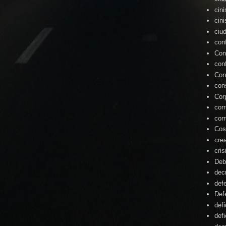
cin
cin
ciu
con
Con
con
Con
con
Cor
cor
cor
Cos
cre
cris
Deb
dec
def
Def
defi
defi