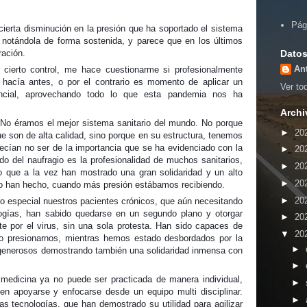
Pág
ierta disminución en la presión que ha soportado el sistema
notándola de forma sostenida, y parece que en los últimos
Datos
ración.
An
cierto control, me hace cuestionarme si profesionalmente
hacía antes, o por el contrario es momento de aplicar un
Ver tod
ncial, aprovechando todo lo que esta pandemia nos ha
Archi
o éramos el mejor sistema sanitario del mundo. No porque
►
20
ue son de alta calidad, sino porque en su estructura, tenemos
ecían no ser de la importancia que se ha evidenciado con la
►
20
o del naufragio es la profesionalidad de muchos sanitarios,
►
20
o que a la vez han mostrado una gran solidaridad y un alto
►
20
 han hecho, cuando más presión estábamos recibiendo.
►
20
 especial nuestros pacientes crónicos, que aún necesitando
logías, han sabido quedarse en un segundo plano y otorgar
►
20
nte por el virus, sin una sola protesta. Han sido capaces de
▼
20
o presionarnos, mientras hemos estado desbordados por la
►
generosos demostrando también una solidaridad inmensa con
►
medicina ya no puede ser practicada de manera individual,
►
en apoyarse y enfocarse desde un equipo multi disciplinar.
►
s tecnologías, que han demostrado su utilidad para agilizar