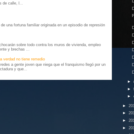
D
de calle, l...
D
P
o” de una fortuna familiar originada en un episodio de represión
D
.
D
D
chocarán sobre todo contra los muros de vivienda, empleo
ente y brechas ...
D
D
a verdad no tiene remedio
edes a gente joven que niega que el franquismo llegó por un
D
ctadura y que...
D
►
►
►
►
20
►
20
►
20
►
20