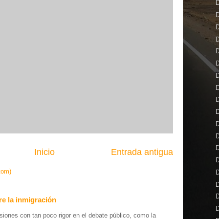
D
D
D
D
D
D
D
D
D
D
D
D
D
Inicio
Entrada antigua
D
tom)
D
D
D
e la inmigración
D
iones con tan poco rigor en el debate público, como la