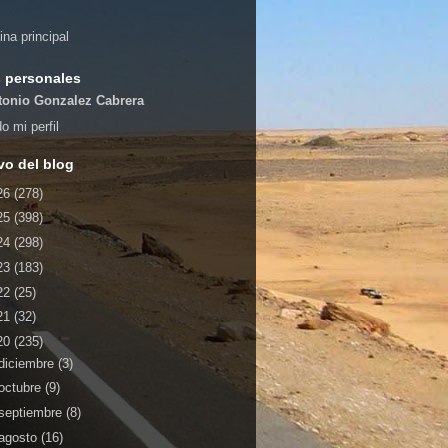
ina principal
 personales
tonio Gonzalez Cabrera
o mi perfil
vo del blog
26
(278)
25
(398)
24
(298)
23
(183)
22
(25)
21
(32)
20
(235)
diciembre
(3)
octubre
(9)
septiembre
(8)
agosto
(16)