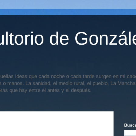
ltorio de Gonzál
uellas ideas que cada noche o cada tarde surgen en mi cabe
os o manos. La sanidad, el medio rural, el pueblo, La Mancha,
oras que hay entre el antes y el después.
Busca