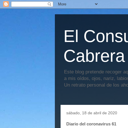
El Consu
Cabrera
Este blog pretende recoger aq
a mis oídos, ojos, nariz, labi
Un retrato personal de los ah
sábado, 18 de abril de 2020
Diario del coronavirus 61