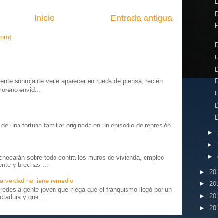
D
D
Inicio
Entrada antigua
P
tom)
D
D
D
te sonrojante verle aparecer en rueda de prensa, recién
D
moreno envid...
D
D
D
o” de una fortuna familiar originada en un episodio de represión
►
.
►
►
chocarán sobre todo contra los muros de vivienda, empleo
ente y brechas ...
►
20
a verdad no tiene remedio
►
20
edes a gente joven que niega que el franquismo llegó por un
►
20
ctadura y que...
►
20