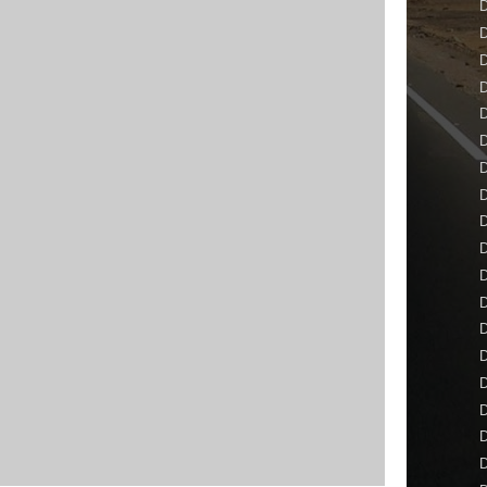
D
D
D
D
D
D
D
D
D
D
D
D
D
D
D
D
D
D