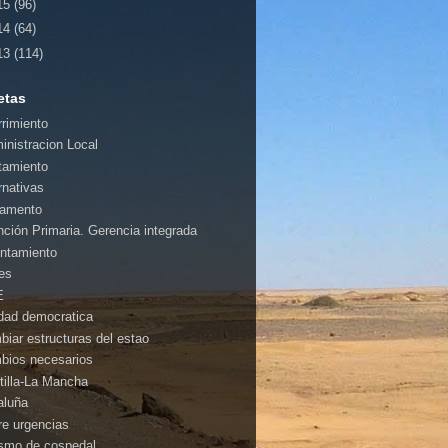
15
(96)
14
(64)
13
(114)
etas
rrimiento
inistracion Local
tamiento
rnativas
amento
nción Primaria. Gerencia integrada
ntamiento
es
E
idad democratica
biar estructuras del estao
bios necesarios
tilla-La Mancha
aluña
rre urgencias
ismo de cospedal