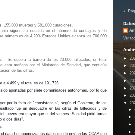
Pág
Datos
s, 155.000 muertes y 581.000 curaciones.
An
emania siguen su escalda en el número de contagios y de
se número es de 4,200- Estados Unidos alcanza los 700.000
Ver tod
Archi
►
20
 : Se supera la barrera de los 20.000 fallecidos, en total
os esta mañana por el Ministerio de Sanidad, que continúa
►
20
ción de las cifras.
►
20
►
20
 a 4.499 y el total es de 191.726.
►
20
 sido aportadas por siete comunidades autónomas, por lo que
►
20
er por la falta de "consistencia", según el Gobierno, de los
▼
20
esultado fue un descuadre en las cifras de fallecidos y de
►
el jueves era mayor que el del viernes. Sanidad pidió tomar
►
o o dos días".
►
a.
►
dad para homogeneizar los datos que le envían las CCAA son