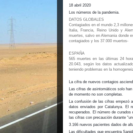
18 abril 2020
Los números de la pandemia.
DATOS GLOBALES
Contagiados en el mundo 2,3 millone
Italia, Francia, Reino Unido y Al
muertes, salvo en Alemania donde e
contagiados y los 37.000 muertos-
ESPAÑA
565 muertes en las últimas 24 horas
20.043, según los datos actualizad
teniendo problemas en la homogeneiza
La cifra de nuevos contagios asciende
Las cifras de asintomáticos solo han
de momento no son completas.
La confusión de las cifras empezó ay
datos enviados por Catalunya. El r
recuperados. El número de curados d
las cifras con precaución durante "un
3.166 nuevos pacientes dados de alt
Las dificultades que encuentra Sani