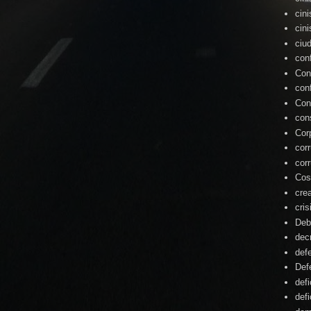
cin
cin
ciu
con
Con
con
Con
con
Cor
cor
cor
Cos
cre
cris
Deb
dec
def
Def
defi
defi