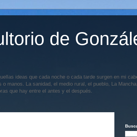
ltorio de Gonzál
uellas ideas que cada noche o cada tarde surgen en mi cabe
os o manos. La sanidad, el medio rural, el pueblo, La Mancha,
oras que hay entre el antes y el después.
Busca