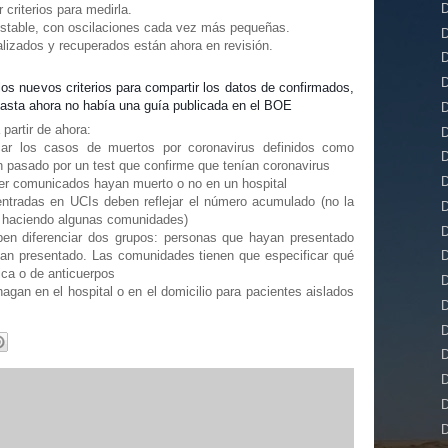
D
 criterios para medirla.
estable, con oscilaciones cada vez más pequeñas.
D
alizados y recuperados están ahora en revisión.
D
D
 los nuevos criterios para compartir los datos de confirmados,
Hasta ahora no había una guía publicada en el BOE
D
 partir de ahora:
D
r los casos de muertos por coronavirus definidos como
D
 pasado por un test que confirme que tenían coronavirus
D
ser comunicados hayan muerto o no en un hospital
entradas en UCIs deben reflejar el número acumulado (no la
D
n haciendo algunas comunidades)
D
ben diferenciar dos grupos: personas que hayan presentado
an presentado. Las comunidades tienen que especificar qué
D
ica o de anticuerpos
D
agan en el hospital o en el domicilio para pacientes aislados
D
D
D
D
D
D