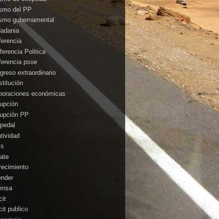
ismo del PP
ismo gubernamental
dadania
ferencia
ferencia Politica
ferencia psoe
greso extraordinario
stitución
poraciones económicas
rupción
rupción PP
pedal
atividad
is
ate
recimiento
ender
ensa
cit
cit publico