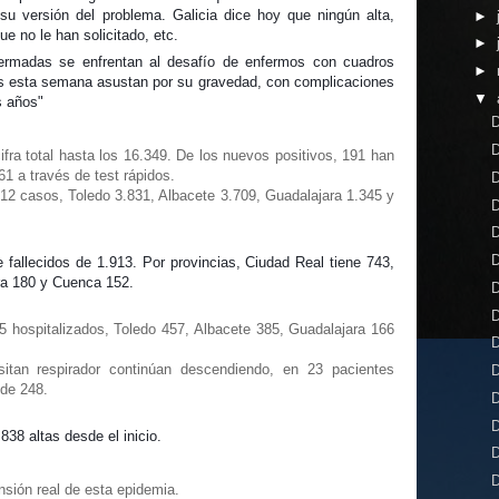
 versión del problema. Galicia dice hoy que ningún alta,
►
e no le han solicitado, etc.
►
ermadas se enfrentan al desafío de enfermos con cuadros
►
os esta semana asustan por su gravedad, con complicaciones
▼
 años"
D
D
fra total hasta los 16.349. De los nuevos positivos, 191 han
1 a través de test rápidos.
D
212 casos, Toledo 3.831, Albacete 3.709, Guadalajara 1.345 y
D
D
D
e fallecidos de 1.913. Por provincias, Ciudad Real tiene 743,
ra 180 y Cuenca 152.
D
D
5 hospitalizados, Toledo 457, Albacete 385, Guadalajara 166
D
itan respirador continúan descendiendo, en 23 pacientes
D
 de 248.
D
D
838 altas desde el inicio.
D
D
sión real de esta epidemia.