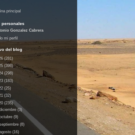
ina principal
 personales
tonio Gonzalez Cabrera
o mi perfil
vo del blog
26
(281)
25
(398)
24
(298)
23
(183)
22
(25)
21
(32)
20
(235)
diciembre
(3)
octubre
(9)
septiembre
(8)
agosto
(16)