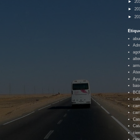
►
20
►
20
►
20
Etiqu
abu
Adm
ago
alte
arm
Ate
Ayu
bas
BC
cal
cam
cam
Cas
Cat
cie
cin