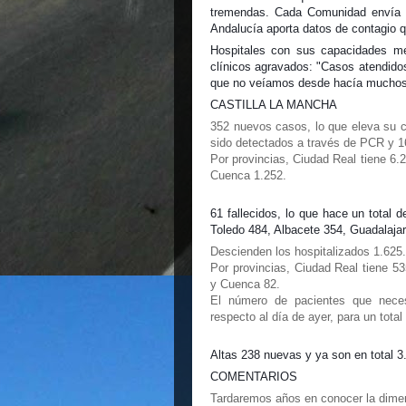
tremendas. Cada Comunidad envía su
Andalucía aporta datos de contagio qu
Hospitales con sus capacidades m
clínicos agravados: "Casos atendid
que no veíamos desde hacía muchos
CASTILLA LA MANCHA
352 nuevos casos, lo que eleva su ci
sido detectados a través de PCR y 16
Por provincias, Ciudad Real tiene 6.
Cuenca 1.252.
61 fallecidos, lo que hace un total d
Toledo 484, Albacete 354, Guadalaja
Descienden los hospitalizados 1.625.
Por provincias, Ciudad Real tiene 53
y Cuenca 82.
El número de pacientes que neces
respecto al día de ayer, para un total
Altas 238 nuevas y ya son en total 3.
COMENTARIOS
Tardaremos años en conocer la dimen