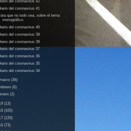
iario del coronavirus 42
iario del coronavirus 41
ara que no todo sea, sobre el tema
monográfico.
iario del coronavirus 40
iario del coronavirus 39
iario del coronavirus 38
iario del coronavirus 37
iario del coronavirus 36
iario del coronavirus 35
iario del coronavirus 34
marzo
(36)
febrero
(6)
enero
(2)
19
(13)
18
(105)
17
(120)
16
(73)