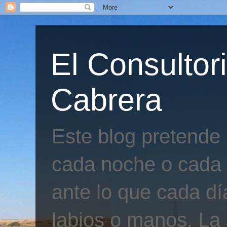
El Consultor
Cabrera
Este blog pretende
cada noche o cada 
ante lo que cada día
labios o manos. La 