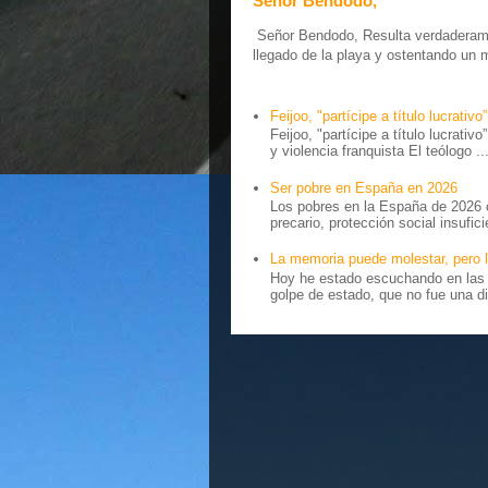
Señor Bendodo,
Señor Bendodo, Resulta verdaderamen
llegado de la playa y ostentando un 
Feijoo, "partícipe a título lucrativo”
Feijoo, "partícipe a título lucrativ
y violencia franquista El teólogo ..
Ser pobre en España en 2026
Los pobres en la España de 2026 
precario, protección social insufici
La memoria puede molestar, pero l
Hoy he estado escuchando en las r
golpe de estado, que no fue una di