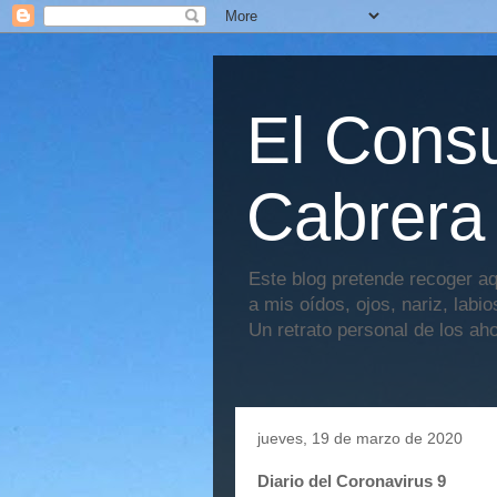
El Consu
Cabrera
Este blog pretende recoger aq
a mis oídos, ojos, nariz, labi
Un retrato personal de los ah
jueves, 19 de marzo de 2020
Diario del Coronavirus 9