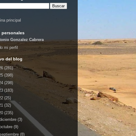
ina principal
 personales
tonio Gonzalez Cabrera
o mi perfil
vo del blog
26
(281)
25
(398)
24
(298)
23
(183)
22
(25)
21
(32)
20
(235)
diciembre
(3)
octubre
(9)
septiembre
(8)