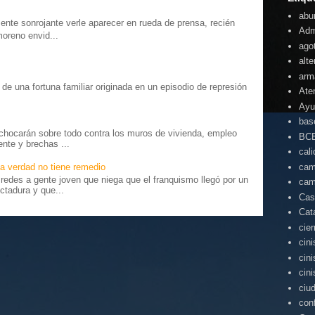
abu
te sonrojante verle aparecer en rueda de prensa, recién
Adm
moreno envid...
ago
alte
arm
o” de una fortuna familiar originada en un episodio de represión
Ate
.
Ayu
bas
chocarán sobre todo contra los muros de vivienda, empleo
BC
ente y brechas ...
cal
cam
a verdad no tiene remedio
edes a gente joven que niega que el franquismo llegó por un
cam
ctadura y que...
Cas
Cat
cie
cin
cin
cin
ciu
con