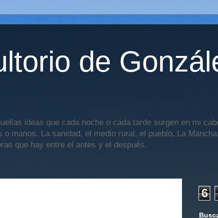
ltorio de Gonzál
uellas ideas que cada noche o cada tarde surgen en mi cabe
os o manos. La sanidad, el medio rural, el pueblo, La Mancha,
oras que hay entre el antes y el después.
6
Busca