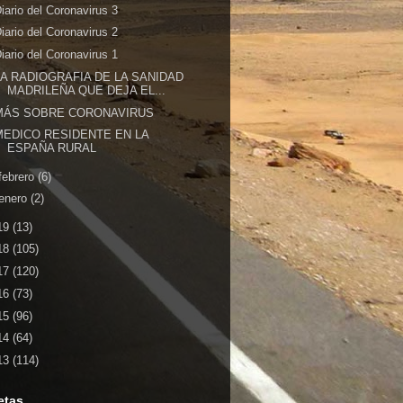
iario del Coronavirus 3
iario del Coronavirus 2
iario del Coronavirus 1
LA RADIOGRAFIA DE LA SANIDAD
MADRILEÑA QUE DEJA EL...
MÁS SOBRE CORONAVIRUS
MEDICO RESIDENTE EN LA
ESPAÑA RURAL
febrero
(6)
enero
(2)
19
(13)
18
(105)
17
(120)
16
(73)
15
(96)
14
(64)
13
(114)
etas