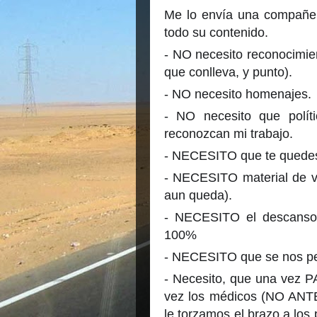
Me lo envía una compañe
todo su contenido.
- NO necesito reconocimien
que conlleva, y punto).
- NO necesito homenajes.
- NO necesito que polít
reconozcan mi trabajo.
- NECESITO que te quedes
- NECESITO material de ve
aun queda).
- NECESITO el descanso 
100%
- NECESITO que se nos per
- Necesito, que una vez P
vez los médicos (NO ANTE
le torzamos el brazo a los p