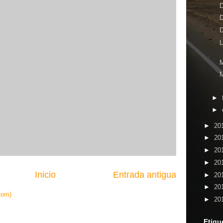
D
D
D
►
►
►
20
►
20
►
20
►
20
Inicio
Entrada antigua
►
20
►
20
tom)
►
20
Etiqu