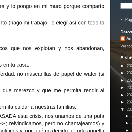
ra y lo pongo en mi muro porque comparto
Pág
to (hago mi trabajo, lo elegí así con todo lo
Datos
An
Ver tod
icos que nos explotan y nos abandonan,
Archi
 en tu casa.
►
20
►
20
rdad, no mascarillas de papel de water (si
►
20
►
20
que merezco y que me permita rendir al
►
20
►
20
mita cuidar a nuestras familias.
▼
20
ASADA esta crisis, nos unamos de una puta
►
S; reivindicamos, pero no chantajeamos) y
►
olíticos y, por qué no decirlo, a toda aquella
►