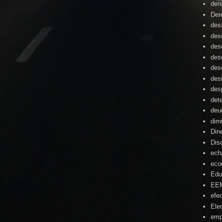
der
Der
desa
des
des
des
des
des
des
det
deu
dim
Din
Dis
ech
eco
Edu
EE
efe
Ele
emp