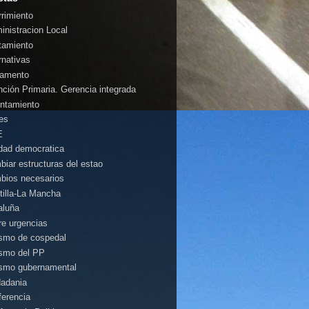
rrimiento
inistracion Local
tamiento
rnativas
amento
nción Primaria. Gerencia integrada
ntamiento
es
E
idad democratica
biar estructuras del estao
bios necesarios
tilla-La Mancha
aluña
rre urgencias
ismo de cospedal
ismo del PP
ismo gubernamental
dadania
ferencia