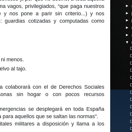
ma vagos, privilegiados, “que paga nuestros
►
y nos pone a parir sin criterio...) y nos
►
: guardias cotizadas y computadas como
►
►
►
▼
D
D
ni menos.
D
lvo al tajo.
D
D
D
sa colaborará con el de Derechos Sociales
D
sonas sin hogar o con pocos recursos
D
D
Emergencias se desplegará en toda España
D
 para aquellos que se saltan las normas".
D
ales militares a disposición y llama a los
D