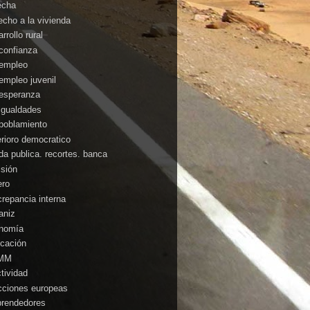
echa
echo a la vivienda
rrollo rural
confianza
empleo
empleo juvenil
esperanza
igualdades
poblamiento
erioro democratico
da publica. recortes. banca
isión
ero
crepancia interna
aniz
nomía
cación
MM
ctividad
cciones europeas
rendedores