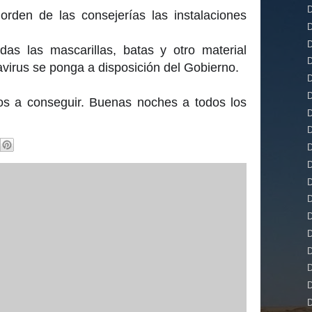
D
rden de las consejerías las instalaciones
D
D
odas las mas
carillas, batas y otro material
D
avirus se ponga a disposición del Gobierno.
D
D
os a conseguir. Buenas noches a todos los
D
D
D
D
D
D
D
D
D
D
D
D