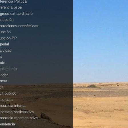
ferencia Politica
ferencia psoe
greso extraordinario
stitución
poraciones económicas
rupción
rupción PP
pedal
atividad
is
ate
recimiento
ender
ensa
cit
cit publico
ocracia
ocracia interna
ocracia participativa
ocracia representativa
endencia