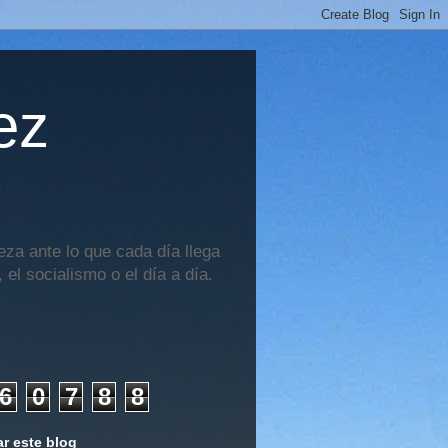
ez
za ante lo que cada día llega
 el socialismo o el día a día.
6
0
7
8
8
r este blog