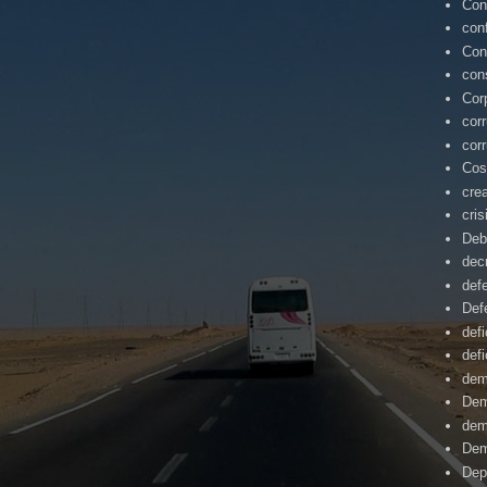
Con
con
Con
con
Cor
cor
cor
Cos
cre
cris
Deb
dec
def
Def
defi
defi
dem
Dem
dem
Dem
Dep