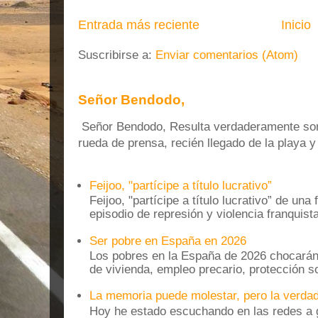
Entrada más reciente
Inicio
Suscribirse a:
Enviar comentarios (Atom)
Señor Bendodo,
Señor Bendodo, Resulta verdaderamente sonr
rueda de prensa, recién llegado de la playa 
Feijoo, "partícipe a título lucrativo”
Feijoo, "partícipe a título lucrativo” de una
episodio de represión y violencia franquista
Ser pobre en España en 2026
Los pobres en la España de 2026 chocarán
de vivienda, empleo precario, protección soc
La memoria puede molestar, pero la verdad
Hoy he estado escuchando en las redes a g