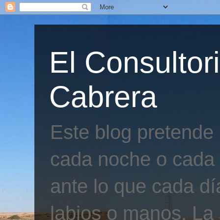
El Consultor
Cabrera
Este blog pretende
cada noche o cada 
ante lo que cada día
labios o manos. La 