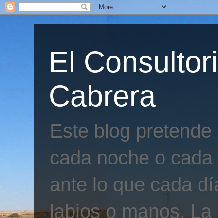
El Consultor
Cabrera
Este blog pretende
cada noche o cada 
ante lo que cada día
labios o manos. La 