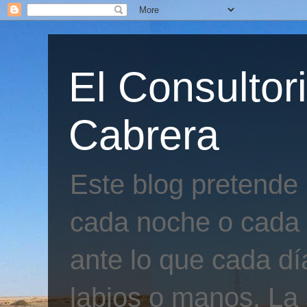
El Consultor
Cabrera
Este blog pretende
cada noche o cada 
ante lo que cada día
labios o manos. La 