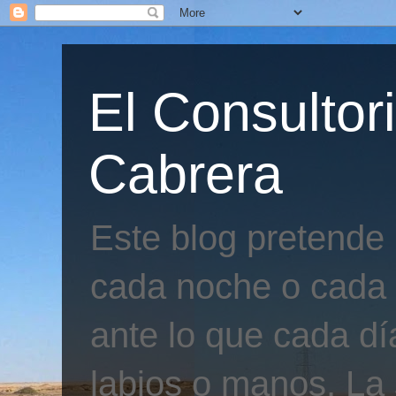
El Consultor
Cabrera
Este blog pretende
cada noche o cada 
ante lo que cada día
labios o manos. La 