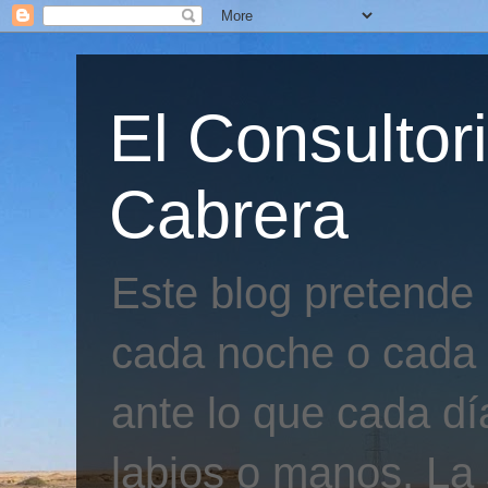
El Consultor
Cabrera
Este blog pretende
cada noche o cada 
ante lo que cada día
labios o manos. La 