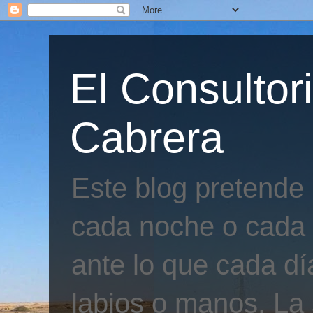
El Consultor
Cabrera
Este blog pretende
cada noche o cada 
ante lo que cada día
labios o manos. La 