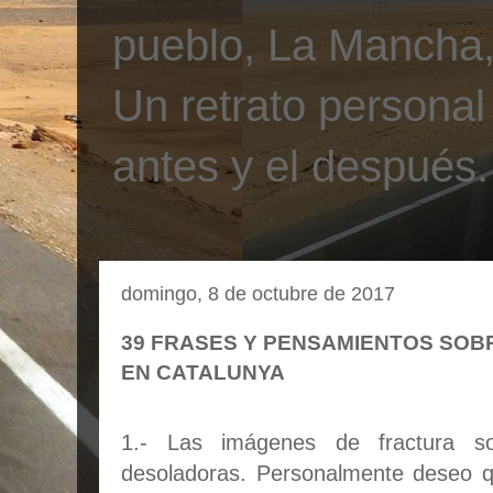
pueblo, La Mancha, 
Un retrato personal
antes y el después.
domingo, 8 de octubre de 2017
39 FRASES Y PENSAMIENTOS SOB
EN CATALUNYA
1.- Las imágenes de fractura so
desoladoras. Personalmente deseo q