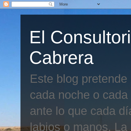
El Consultor
Cabrera
Este blog pretende
cada noche o cada 
ante lo que cada día
labios o manos. La 