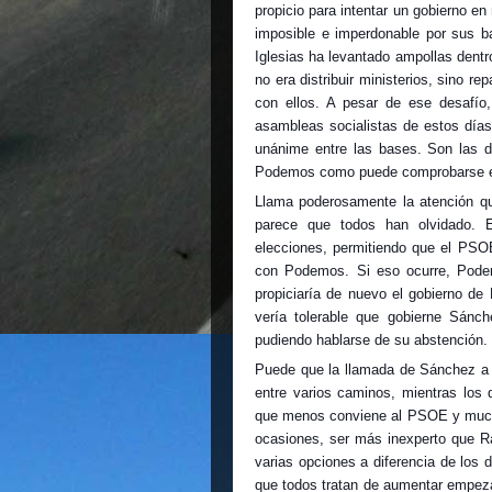
propicio para intentar un gobierno en
imposible e imperdonable por sus b
Iglesias ha levantado ampollas dentr
no era distribuir ministerios, sino r
con ellos. A pesar de ese desafío,
asambleas socialistas de estos días,
unánime entre las bases. Son las 
Podemos como puede comprobarse en
Llama poderosamente la atención qu
parece que todos han olvidado. El
elecciones, permitiendo que el PSOE
con Podemos. Si eso ocurre, Podemo
propiciaría de nuevo el gobierno de
vería tolerable que gobierne Sánc
pudiendo hablarse de su abstención.
Puede que la llamada de Sánchez a 
entre varios caminos, mientras los
que menos conviene al PSOE y much
ocasiones, ser más inexperto que Ra
varias opciones a diferencia de los 
que todos tratan de aumentar empeza