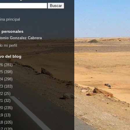
ina principal
 personales
tonio Gonzalez Cabrera
o mi perfil
vo del blog
26
(281)
25
(398)
24
(298)
23
(183)
22
(25)
21
(32)
20
(235)
19
(13)
18
(105)
17
(120)