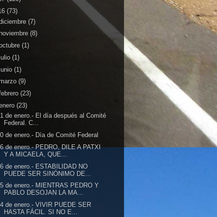
16
(73)
diciembre
(7)
noviembre
(8)
octubre
(1)
julio
(1)
junio
(1)
marzo
(9)
febrero
(23)
enero
(23)
1 de enero.- El día después al Comité
Federal. C...
0 de enero.- Día de Comité Federal
6 de enero.- PEDRO, DILE A PATXI
Y A MICAELA, QUE...
26 de enero.- ESTABILIDAD NO
PUEDE SER SINÓNIMO DE...
25 de enero.- MIENTRAS PEDRO Y
PABLO DESOJAN LA MA...
24 de enero.- VIVIR PUEDE SER
HASTA FÁCIL. SI NO E...