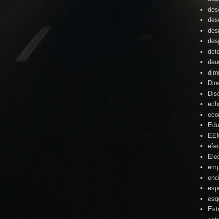
des
des
des
des
det
deu
dim
Din
Dis
ech
eco
Edu
EE
efe
Ele
emp
enc
esp
esq
Est