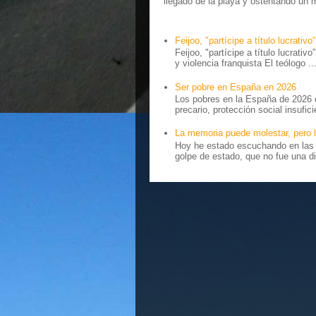
llegado de la playa y ostentando un 
Feijoo, "partícipe a título lucrativo”
Feijoo, "partícipe a título lucrativ
y violencia franquista El teólogo ..
Ser pobre en España en 2026
Los pobres en la España de 2026 
precario, protección social insufici
La memoria puede molestar, pero l
Hoy he estado escuchando en las r
golpe de estado, que no fue una di