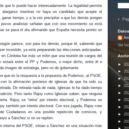
de que lo puede hacer interesadamente. La legalidad permite
a alargarse mientras no haya un candidato que acepte el
 ganar tiempo, y a la vez precipitar a que los demás pongan
Pág
 pocos analistas señalan que con ese movimiento se está
que se pasa el día afirmando que España necesita pronto un
Datos
An
 según parece, son para los demás, porque él, sabiendo que
Ver tod
ser investido, ya está preparando las elecciones anticipadas.
er en Córdoba fue más un mitin que una reunión de cargos del
Archi
n estará entre el PP y Podemos, o mejor dicho, entre él e
►
20
 da imagen de estratega, pero no de gobernante.
►
20
 en que es la respuesta a la propuesta de Podemos, al PSOE,
►
20
on la afirmación posterior de iglesias de que ha sido su
►
20
tirada. De retirada nada de nada, Iglesias le ha dado tiempo
►
20
coalición. Pero tanto Rajoy como Iglesias saben, que ninguna
rta. Rajoy, se “retira” por interés electoral, y Podemos se
►
20
joy también por interés electoral. Con esa jugada, Rajoy cree
►
20
 de Ciudadanos en una posible repetición de comicios, y
►
20
oyo a Sánchez si no se repiten.
►
20
ón interna del PSOE, sitúan a Sánchez en una situación más
►
20