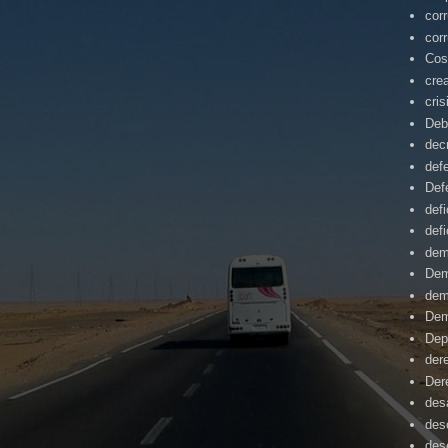
cor
cor
Cos
cre
cris
Deb
dec
def
Def
defi
defi
dem
Dem
dem
Dem
Dep
der
Der
desa
des
des