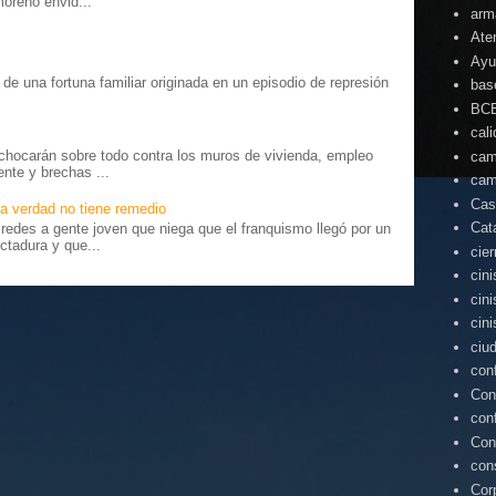
moreno envid...
arm
Ate
Ayu
o” de una fortuna familiar originada en un episodio de represión
bas
.
BC
cal
chocarán sobre todo contra los muros de vivienda, empleo
cam
ente y brechas ...
cam
Cas
a verdad no tiene remedio
Cat
edes a gente joven que niega que el franquismo llegó por un
ctadura y que...
cie
cin
cin
cin
ciu
con
Con
con
Con
con
Cor