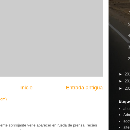
7
2
►
20
►
20
Inicio
Entrada antigua
►
20
tom)
Etiqu
abu
Adm
ago
te sonrojante verle aparecer en rueda de prensa, recién
alte