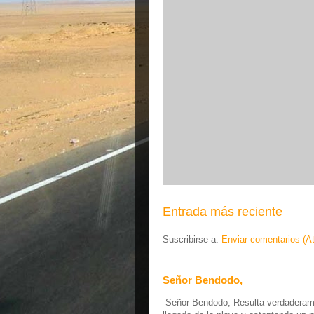
Entrada más reciente
Suscribirse a:
Enviar comentarios (A
Señor Bendodo,
Señor Bendodo, Resulta verdaderamen