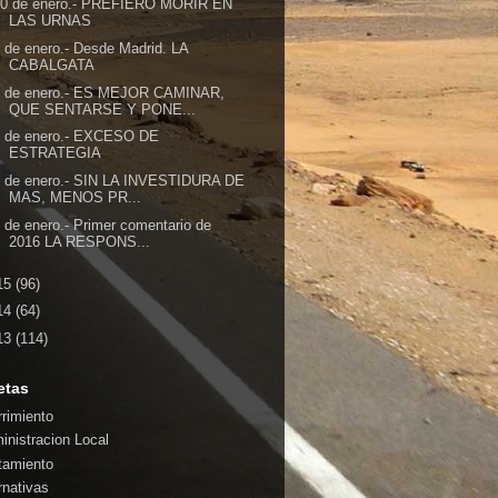
10 de enero.- PREFIERO MORIR EN
LAS URNAS
 de enero.- Desde Madrid. LA
CABALGATA
5 de enero.- ES MEJOR CAMINAR,
QUE SENTARSE Y PONE...
4 de enero.- EXCESO DE
ESTRATEGIA
3 de enero.- SIN LA INVESTIDURA DE
MAS, MENOS PR...
 de enero.- Primer comentario de
2016 LA RESPONS...
15
(96)
14
(64)
13
(114)
etas
rrimiento
inistracion Local
tamiento
rnativas