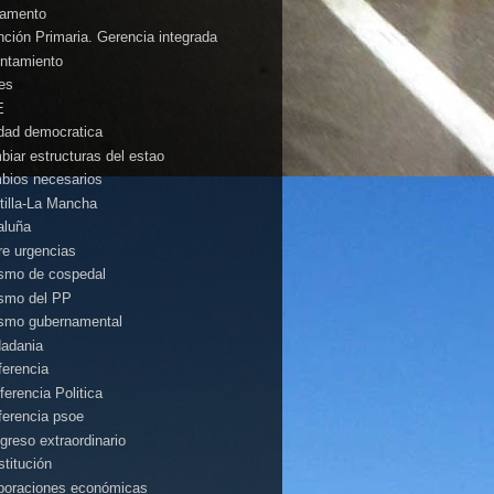
amento
nción Primaria. Gerencia integrada
ntamiento
es
E
idad democratica
biar estructuras del estao
bios necesarios
tilla-La Mancha
aluña
rre urgencias
ismo de cospedal
ismo del PP
ismo gubernamental
dadania
ferencia
ferencia Politica
ferencia psoe
greso extraordinario
stitución
poraciones económicas