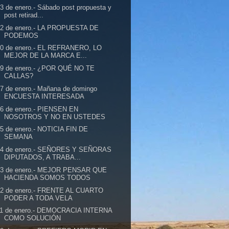
3 de enero.- Sábado post propuesta y
post retirad...
22 de enero.- LA PROPUESTA DE
PODEMOS
20 de enero.- EL REFRANERO, LO
MEJOR DE LA MARCA E...
19 de enero.- ¿POR QUÉ NO TE
CALLAS?
7 de enero.- Mañana de domingo
ENCUESTA INTERESADA
16 de enero.- PIENSEN EN
NOSOTROS Y NO EN USTEDES
5 de enero.- NOTICIA FIN DE
SEMANA
14 de enero.- SEÑORES Y SEÑORAS
DIPUTADOS, A TRABA...
13 de enero.- MEJOR PENSAR QUE
HACIENDA SOMOS TODOS
12 de enero.- FRENTE AL CUARTO
PODER A TODA VELA
11 de enero.- DEMOCRACIA INTERNA
COMO SOLUCIÓN