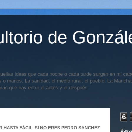
ltorio de Gonzál
uellas ideas que cada noche o cada tarde surgen en mi cabe
os o manos. La sanidad, el medio rural, el pueblo, La Mancha,
oras que hay entre el antes y el después.
6
SER HASTA FÁCIL. SI NO ERES PEDRO SANCHEZ
Busca