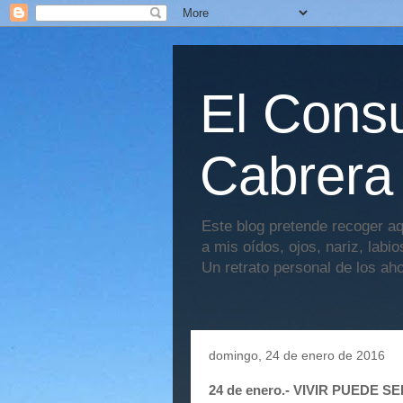
El Consu
Cabrera
Este blog pretende recoger aq
a mis oídos, ojos, nariz, labi
Un retrato personal de los ah
domingo, 24 de enero de 2016
24 de enero.- VIVIR PUEDE 