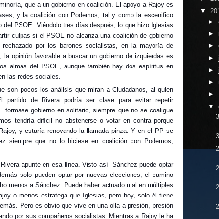
 minoría, que a un gobierno en coalición. El apoyo a Rajoy es
▼
20
ases, y la coalición con Podemos, tal y como la escenifico
►
o del PSOE. Viéndolo tres días después, lo que hizo Iglesias
►
epartir culpas si el PSOE no alcanza una coalición de gobierno
 rechazado por los barones socialistas, en la mayoría de
►
 la opinión favorable a buscar un gobierno de izquierdas es
►
dos almas del PSOE, aunque también hay dos espíritus en
►
 las redes sociales.
►
e son pocos los análisis que miran a Ciudadanos, al quien
►
 partido de Rivera podría ser clave para evitar repetir
▼
 formase gobierno en solitario, siempre que no se coaligue
3
s tendría difícil no abstenerse o votar en contra porque
 Rajoy, y estaría renovando la llamada pinza. Y en el PP se
3
hez siempre que no lo hiciese en coalición con Podemos,
2
Rivera apunte en esa línea. Visto así, Sánchez puede optar
 demás solo pueden optar por nuevas elecciones, el camino
o menos a Sánchez. Puede haber actuado mal en múltiples
joy o menos estratega que Iglesias, pero hoy, solo él tiene
demás. Pero es obvio que vive en una olla a presión, presión
ndo por sus compañeros socialistas. Mientras a Rajoy le ha