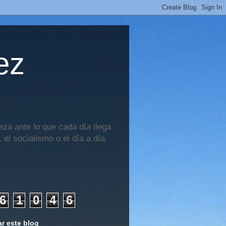
ez
za ante lo que cada día llega
 el socialismo o el día a día.
6
1
0
4
6
r este blog