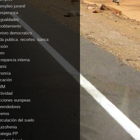
empleo juvenil
esperanza
igualdades
poblamiento
erioro democratico
da publica. recortes. banca
isión
ero
crepancia interna
aniz
nomía
cación
MM
ctividad
cciones europeas
rendedores
ierros
eculación del suelo
uizofrenia
rategia PP