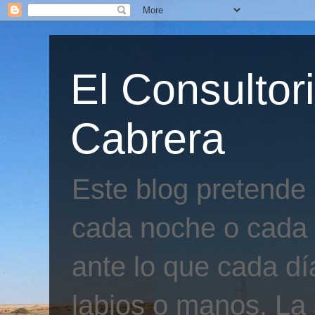
El Consultor
Cabrera
Este blog pretende
cada noche o cada 
ante lo que cada día
labios o manos. La 