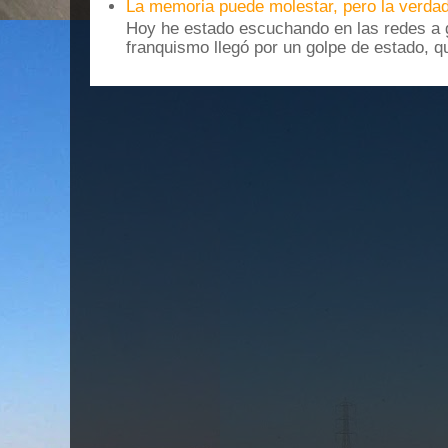
La memoria puede molestar, pero la verdad
Hoy he estado escuchando en las redes a g
franquismo llegó por un golpe de estado, qu