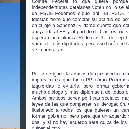
Comité Federal lo que quiera porqu
independentistas catalanes voten no  o se a
de PSOE-Podemos sigue ahí. El PSOE ha
Iglesias tiene que cambiar su actitud de pe
en el ojo a Sanchez, y darse cuenta que con
apoyando al PP y al partido de Cascos, no v
esperan una alianza Podemos-IU, de repetir
suma de más diputados, pero eso hará que I
se lo pensaran.
Por eso siguen las dudas de que pueden repet
impresión es que tanto PP como Podemos 
izquierdas lo evitaría, pero formar gobiern
mucho diálogo y más diplomacia de todos o n
Ambos partidos tienen políticas sociales mu
leyes de las que comparten su derogación. 
ilusionado a todos los que quieren un ca
formar gobierno, pero para que un acuerdo s
dos, y si no hay acuerdo será culpa de los 
culpar al otro.