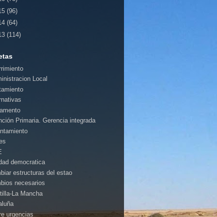
15
(96)
14
(64)
13
(114)
etas
rrimiento
inistracion Local
tamiento
rnativas
amento
nción Primaria. Gerencia integrada
ntamiento
es
E
idad democratica
biar estructuras del estao
bios necesarios
tilla-La Mancha
aluña
rre urgencias