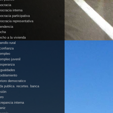
ocracia
ocracia interna
ocracia participativa
ocracia representativa
endencia
echa
echo a la vivienda
rrollo rural
confianza
empleo
empleo juvenil
esperanza
igualdades
poblamiento
erioro democratico
da publica. recortes. banca
isión
ero
crepancia interna
aniz