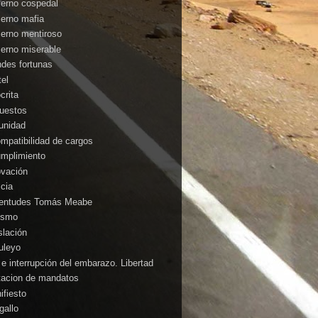
ierno cospedal
ierno mafia
ierno mentiroso
ierno miserable
ndes fortunas
tel
crita
uestos
unidad
ompatibilidad de cargos
umplimiento
ovación
icia
entudes Tomás Meabe
cismo
slación
uleyo
 e interrupción del embarazo. Libertad
itacion de mandatos
ifiesto
gallo