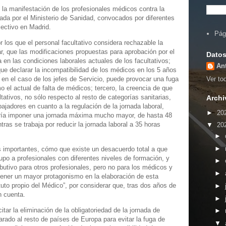
la manifestación de los profesionales médicos contra la
da por el Ministerio de Sanidad, convocados por diferentes
lectivo en Madrid.
Pág
r los que el personal facultativo considera rechazable la
ar, que las modificaciones propuestas para aprobación por el
Datos
en las condiciones laborales actuales de los facultativos;
An
e declarar la incompatibilidad de los médicos en los 5 años
 en el caso de los jefes de Servicio, puede provocar una fuga
Ver tod
el actual de falta de médicos; tercero, la creencia de que
tativos, no sólo respecto al resto de categorías sanitarias,
Archi
bajadores en cuanto a la regulación de la jornada laboral,
►
20
dría imponer una jornada máxima mucho mayor, de hasta 48
ras se trabaja por reducir la jornada laboral a 35 horas
▼
20
►
►
importantes, cómo que existe un desacuerdo total a que
upo a profesionales con diferentes niveles de formación, y
►
butivo para otros profesionales, pero no para los médicos y
►
n tener un mayor protagonismo en la elaboración de esta
to propio del Médico”, por considerar que, tras dos años de
►
n cuenta.
►
tar la eliminación de la obligatoriedad de la jornada de
►
arado al resto de países de Europa para evitar la fuga de
▼