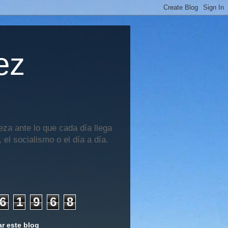
ez
za ante lo que cada día llega
 el socialismo o el día a día.
6
1
9
6
8
r este blog