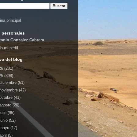
ina principal
 personales
tonio Gonzalez Cabrera
o mi perfil
vo del blog
26
(281)
25
(398)
diciembre
(61)
noviembre
(42)
octubre
(41)
agosto
(26)
julio
(95)
junio
(52)
mayo
(17)
abril
(5)