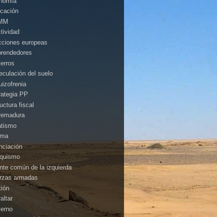
nomía
cación
MM
ctividad
cciones europeas
rendedores
ierros
eculación del suelo
uizofrenia
rategia PP
uctura fiscal
remadura
atismo
ima
anciación
nquismo
ente común de la izquierda
rzas armadas
tión
altar
ierno