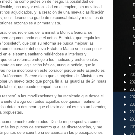
a medicina como profesión de riesgo, la posibilidad de
 flexible, una mayor estabilidad en el empleo, sin movilidad
tinos adjudicados, y la creación de una nueva clasificación
s, considerando su grado de responsabilidad y requisitos de
stiones razonables a primera vista.
laraciones recientes de la ministra Mónica García, se
 Marco argumentando que el actual Estatuto, que regula las
á "obsoleto", que con su reforma se busca mejorar las
e con el borrador del nuevo Estatuto Marco se busca poner
ad en el sistema sanitario refiriéndose a interinos y
►
 que esta reforma protege a los médicos y profesionales
statuto es una legislación básica, aunque señala, que la
►
ivas no se incorpora en este borrador porque este aspecto es
►
20
Autónomas. Parece claro que el objetivo del Ministerio es
robar un nuevo texto que ponga fin a las guardias de 24 horas
►
20
da laboral, que puede compartirse o no.
►
20
 respeto" a las movilizaciones y ha recalcado que desde el
►
20
manente diálogo con todos aquellos que quieran realmente
►
20
os datos a destacar: que el texto actual es solo un borrador,
►
20
 a propuestas.
►
20
s aparentemente enfrentados. Desde mi perspectiva como
►
20
n más los puntos de encuentro que las discrepancias, y me
stir puntos de encuentro si se abordaran las preocupaciones
►
20