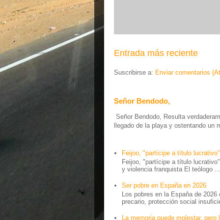
Entrada más reciente
Suscribirse a:
Enviar comentarios (A
Señor Bendodo,
Señor Bendodo, Resulta verdaderamen
llegado de la playa y ostentando un 
Feijoo, "partícipe a título lucrativo”
Feijoo, "partícipe a título lucrativ
y violencia franquista El teólogo ..
Ser pobre en España en 2026
Los pobres en la España de 2026 
precario, protección social insufici
La memoria puede molestar, pero l