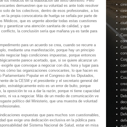
de los médicos en la elaboración del texto definitivo. Pero
cin
nvocantes demuestren que su voluntad es ante todo resolver
cin
o solo de los colectivos, dentro de esos profesionales, a los
 en la propia convocatoria de huelga se señala por parte de
cin
os Médicos, que es urgente abordar todas estas cuestiones
ciu
to y garantizar una atención sanitaria de calidad, y que
con
el conflicto, la conclusión sería que mañana ya es tarde para
Con
con
 impedimento para un acuerdo se crea, cuando se recurre a
Con
emplo, mediante una manifestación, porque hay un principio
con
mite negociar bajo condiciones impuestas, porque entonces
Cor
tégicamente parece acertado, que, si se quiere alcanzar un
e exigirle que convoque a negociar con día, hora y lugar para
cor
mos cómo las organizaciones convocantes, lo que hacen es
cor
o Parlamentario Popular en el Congreso de los Diputados,
Cos
te de la CESM y el presidente y el secretario general del
cre
to, estratégicamente esto es un error de bulto, porque
cris
, la oposición te va a dar la razón, porque ni tiene capacidad
Deb
sterio, ni va a negociar. Más de un medio de comunicación ve
gaste político del Ministerio, que una muestra de voluntad
dec
rofesionales.
def
Def
vindicaciones expuestas que para muchos son cuestionables,
idad que exige una dedicación exclusiva en la pública para
defi
esponsabilidad del Sistema Nacional de Salud, estar en misa
defi