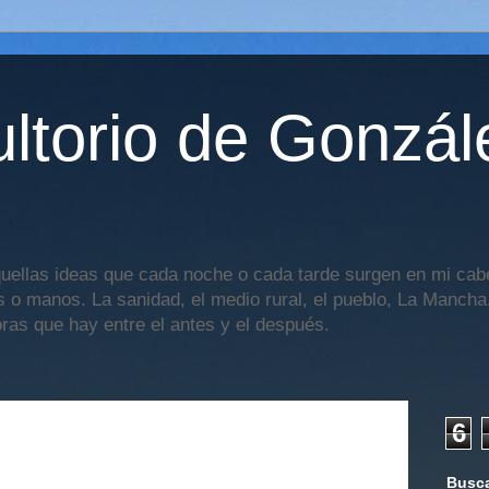
ltorio de Gonzál
uellas ideas que cada noche o cada tarde surgen en mi cabe
os o manos. La sanidad, el medio rural, el pueblo, La Mancha,
oras que hay entre el antes y el después.
6
Busca