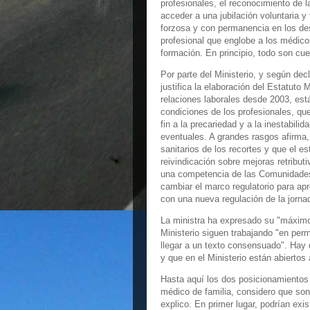
profesionales, el reconocimiento de l
acceder a una jubilación voluntaria y
forzosa y con permanencia en los des
profesional que englobe a los médico
formación. En principio, todo son cue
Por parte del Ministerio, y según dec
justifica la elaboración del Estatuto
relaciones laborales desde 2003, est
condiciones de los profesionales, qu
fin a la precariedad y a la inestabilid
eventuales. A grandes rasgos afirma,
sanitarios de los recortes y que el e
reivindicación sobre mejoras retribut
una competencia de las Comunidades 
cambiar el marco regulatorio para ap
con una nueva regulación de la jorna
La ministra ha expresado su "máximo
Ministerio siguen trabajando "en per
llegar a un texto consensuado". Hay d
y que en el Ministerio están abiertos
Hasta aquí los dos posicionamiento
médico de familia, considero que so
explico. En primer lugar, podrían exi