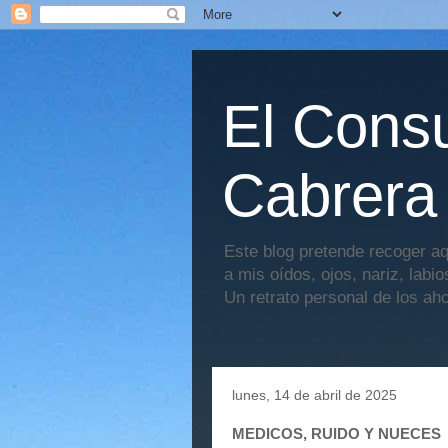
El Consu
Cabrera
Este blog pretende recoger aq
a mis oídos, ojos, nariz, labi
Un retrato personal de los ah
lunes, 14 de abril de 2025
MEDICOS, RUIDO Y NUECES