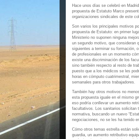
Hace unos días se celebró en Madrid 
propuesta de Estatuto Marco presenta
organizaciones sindicales de este co
Son varios los principales motivos po
propuesta de Estatuto: en primer lug
Ministerio no suponen ninguna mejora 
un segundo motivo, que consideran qu
siguientes a terminar su formación, o
de profesionales en un momento cómo 
existe una discriminación de los facul
sino también respecto al resto de tra
puesto que a los médicos se les po
horas en cómputo cuatrimestral, mient
semanales para otros trabajadores.
También hay otros motivos no menos 
esta propuesta iguale en el mismo gr
eso podría conllevar un aumento retri
facultativos. Los sanitarios solicita
normativa, buscando un nuevo “Estatu
negociaciones, no se les ha tenido e
Cómo otros temas estrella están solici
guardia, un aumento retributivo equip