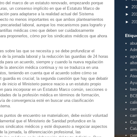
ntro del marco de un estatuto renovado, empezando porque
►
20
uras, un consenso implícito en que el Estatuto Marco de
ación para adaptarse a la realidad actual del Sistema
►
20
pecto no menos importantes es que ambos planteamientos
►
20
a precariedad laboral, aunque los mecanismos para lograrlo y
plantillas médicas creo que deben ser cuidadosamente
Etiqu
 para proponerlos, cómo por los sindicatos médicos que ahora
abu
Adm
s sobre las que se necesita y se debe profundizar el
ago
n de la jornada laboral y la reducción las guardias de 24 horas
ida para un acuerdo, siempre y cuando la nueva regulación
alte
 de la atención médica continua y no se traduzca en una
arm
atos, teniendo en cuenta que el acuerdo sobre cómo se
Ate
guardia es crucial; la segunda cuestión que hay que debatir
Ayu
de inicio el Ministerio parece reacio a un estatuto propio
bas
en para incorporar en un Estatuto Marco común, secciones o
idades de la profesión médica en términos de formación,
BC
 vía de convergencia esté en buscar una clasificación
cal
istema.
cam
 puntos de encuentro se materialicen, debe existir voluntad
cam
mental que el Ministerio de Sanidad profundice en la
Cas
os sindicatos médicos y esté dispuesto a negociar aspectos
Cat
 la jornada, la diferenciación profesional, las
cie