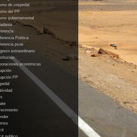
ismo de cospedal
ismo del PP
ismo gubernamental
dadania
ferencia
ferencia Politica
ferencia psoe
greso extraordinario
stitución
poraciones económicas
rupción
rupción PP
pedal
atividad
is
ate
recimiento
ender
ensa
cit
cit publico