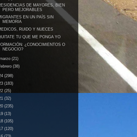
RESIDENCIAS DE MAYORES, BIEN
PERO MEJORABLES
MIGRANTES EN UN PAÍS SIN
MEMORIA
MEDICOS, RUIDO Y NUECES
QUITATE TU QUE ME PONGA YO
FORMACIÓN: ¿CONOCIMIENTOS O
NEGOCIO?
marzo
(21)
febrero
(38)
24
(298)
23
(183)
22
(25)
21
(32)
20
(235)
19
(13)
18
(105)
17
(120)
16
(73)