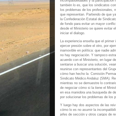
incompatibilidades y la participación 
también lo es, que los sindicatos co
los problemas de los profesionales, n
que representan. Partiendo de que ya
la Confederación Estatal de Sindicat
de fondo para evitar un mayor conflic
desde el Ministerio se quiere evitar 
iniciar el dialogo.
La experiencia enseña que el primer
ejercer presión sobre el otro, por ej
inamovible en política: que nadie ad
no hay negociación. Y tampoco estra
acuerdo con el Ministerio, en lugar d
sentarse a buscar una solución, vea
reunirse con representantes del Grup
cómo han hecho la Comisión Permanen
Sindicato Médico Andaluz (SMA). Repi
mientras no se demuestre lo contrario
de negociar cómo si la tiene el Mini
en esa maniobra una busqueda de des
por solucionar los problemas de los p
Y luego hay dos aspectos de las rei
cómo lo es no asumir la incompatibil
jefes de sección y otros cargos de r