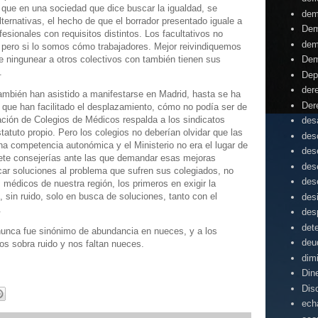
que en una sociedad que dice buscar la igualdad, se
dem
lternativas, el hecho de que el borrador presentado iguale a
Dem
esionales con requisitos distintos. Los facultativos no
dem
 pero si lo somos cómo trabajadores. Mejor reivindiquemos
e ningunear a otros colectivos con también tienen sus
Dem
.
Dep
der
bién han asistido a manifestarse en Madrid, hasta se ha
Der
 que han facilitado el desplazamiento, cómo no podía ser de
ción de Colegios de Médicos respalda a los sindicatos
desa
tatuto propio. Pero los colegios no deberían olvidar que las
des
una competencia autonómica y el Ministerio no era el lugar de
des
siete consejerías ante las que demandar esas mejoras
des
car soluciones al problema que sufren sus colegiados, no
des
 médicos de nuestra región, los primeros en exigir la
 sin ruido, solo en busca de soluciones, tanto con el
des
.
des
det
nunca fue sinónimo de abundancia en nueces, y a los
deu
nos sobra ruido y nos faltan nueces.
dim
Din
Dis
ech