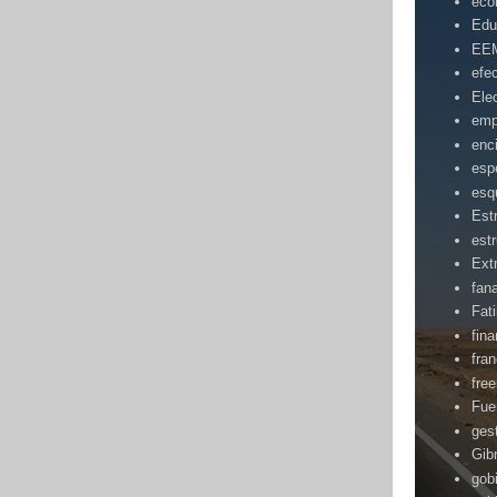
eco
Edu
EE
efe
Ele
emp
enc
esp
esq
Est
estr
Ext
fan
Fat
fin
fra
fre
Fue
ges
Gibr
gob