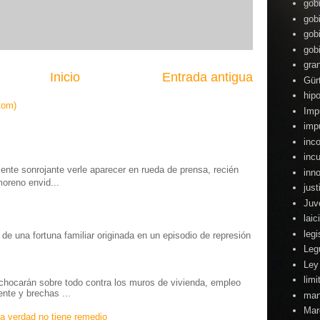
gob
gob
gob
gob
gra
Inicio
Entrada antigua
Gür
hipo
tom)
Imp
imp
inc
inc
te sonrojante verle aparecer en rueda de prensa, recién
inn
moreno envid...
just
Juv
lai
legi
o” de una fortuna familiar originada en un episodio de represión
.
Leg
Ley
lim
chocarán sobre todo contra los muros de vivienda, empleo
ente y brechas ...
man
Mar
a verdad no tiene remedio