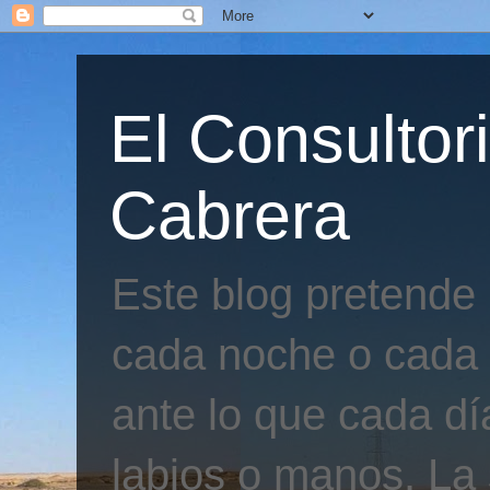
El Consultor
Cabrera
Este blog pretende
cada noche o cada 
ante lo que cada día
labios o manos. La 