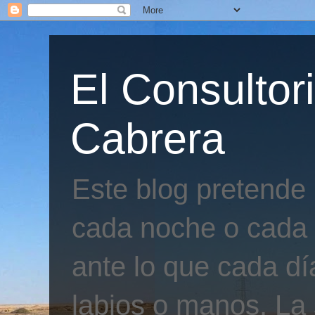
El Consultor
Cabrera
Este blog pretende
cada noche o cada 
ante lo que cada día
labios o manos. La 