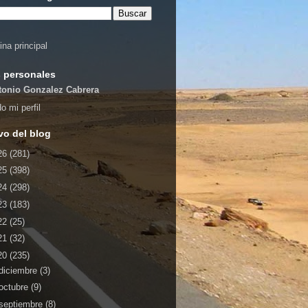
ina principal
 personales
tonio Gonzalez Cabrera
o mi perfil
vo del blog
26
(281)
25
(398)
24
(298)
23
(183)
22
(25)
21
(32)
20
(235)
diciembre
(3)
octubre
(9)
septiembre
(8)