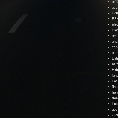
ech
eco
Edu
EE
efe
Ele
emp
enc
esp
esq
Est
estr
Ext
fan
Fat
fin
fra
fre
Fue
ges
Gibr