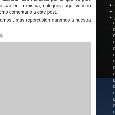
►
icipar en la misma, coloquéis aquí vuestro
►
omo comentario a este post.
▼
amos , más repercusión daremos a nuestra
D
D
D
D
D
D
D
D
D
D
D
D
D
D
D