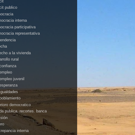
cit
cit publico
ocracia
ocracia interna
ocracia participativa
ocracia representativa
endencia
echa
echo a la vivienda
rrollo rural
confianza
empleo
empleo juvenil
esperanza
igualdades
poblamiento
erioro democratico
da publica. recortes. banca
isión
ero
crepancia interna