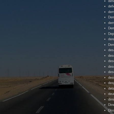
defi
defi
dem
Dem
dem
Dem
Dep
der
Der
desa
des
des
des
des
des
des
det
deu
dim
Din
Dis