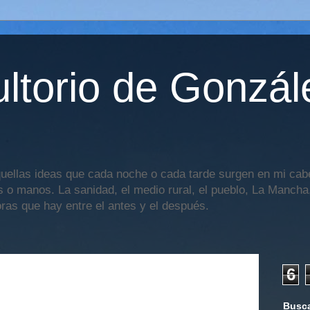
ltorio de Gonzál
uellas ideas que cada noche o cada tarde surgen en mi cabe
os o manos. La sanidad, el medio rural, el pueblo, La Mancha,
oras que hay entre el antes y el después.
6
Busca