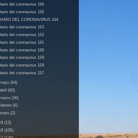
iario del coronavirus 166
iario del coronavirus 165
dIARIO DEL CORONAVIRUS 164
iario del coronavirus 163
iario del coronavirus 162
iario del coronavirus 161
iario del coronavirus 160
iario del coronavirus 159
iario del coronavirus 158
iario del coronavirus 157
mayo
(64)
abril
(60)
marzo
(36)
febrero
(6)
enero
(2)
19
(13)
18
(105)
17
(120)