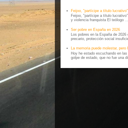
Feijoo, "partícipe a título lucrativo”
Feijoo, "partícipe a título lucrativ
y violencia franquista El teólogo ..
Ser pobre en España en 2026
Los pobres en la España de 2026 
precario, protección social insufici
La memoria puede molestar, pero l
Hoy he estado escuchando en las r
golpe de estado, que no fue una di