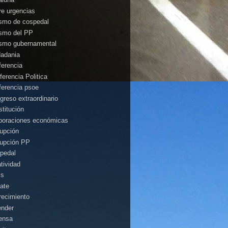
rre urgencias
ismo de cospedal
ismo del PP
ismo gubernamental
dadania
ferencia
ferencia Politica
ferencia psoe
greso extraordinario
stitución
poraciones económicas
rupción
rupción PP
pedal
atividad
is
ate
recimiento
ender
ensa