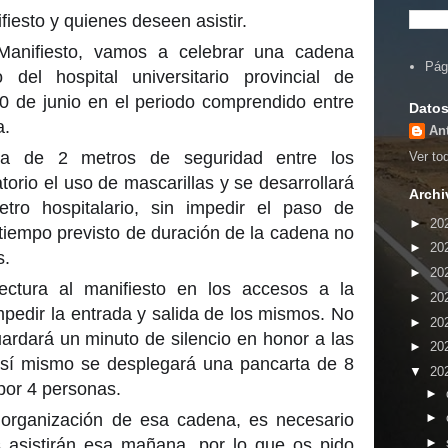
fiesto y quienes deseen asistir.
anifiesto, vamos a celebrar una cadena
Pág
del hospital universitario provincial de
20 de junio en el periodo comprendido entre
Datos
a.
An
da de 2 metros de seguridad entre los
Ver tod
atorio el uso de mascarillas y se desarrollará
Archi
tro hospitalario, sin impedir el paso d
e
►
20
 tiempo previsto de duración de la cadena no
►
20
s.
►
20
ectura al manifiesto en los accesos a la
►
20
mpedir la entrada y salida de los mismos. No
►
20
guardará un minuto de silencio en honor a las
►
20
Así mismo se desplegará una pancarta de 8
▼
20
por 4 personas.
►
organización de esa cadena, es necesario
►
 asistirán esa mañana, por lo que os pido
►