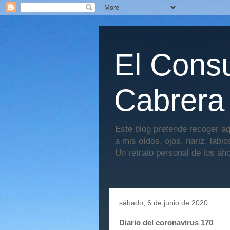
El Consu
Cabrera
Este blog pretende recoger aq
a mis oídos, ojos, nariz, labi
Un retrato personal de los ah
sábado, 6 de junio de 2020
Diario del coronavirus 170