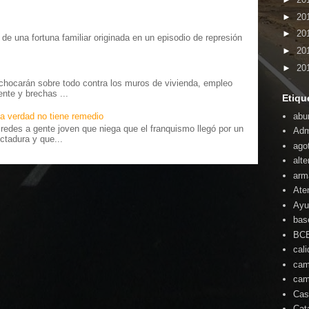
►
20
►
20
o” de una fortuna familiar originada en un episodio de represión
.
►
20
►
20
chocarán sobre todo contra los muros de vivienda, empleo
ente y brechas ...
Etiqu
abu
a verdad no tiene remedio
edes a gente joven que niega que el franquismo llegó por un
Adm
ctadura y que...
ago
alte
arm
Ate
Ayu
bas
BC
cal
cam
cam
Cas
Cat