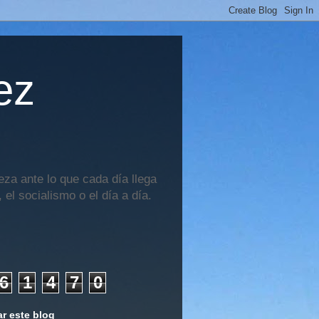
ez
za ante lo que cada día llega
 el socialismo o el día a día.
6
1
4
7
0
r este blog