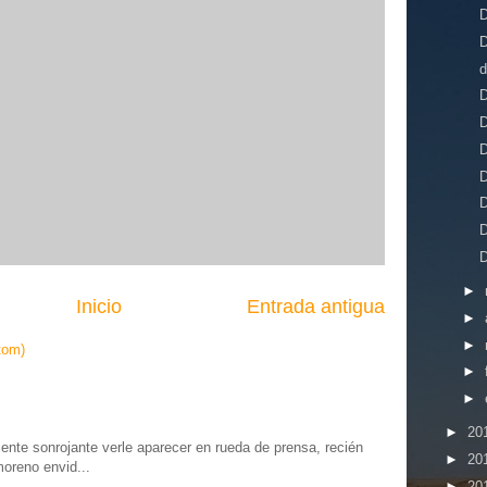
D
D
D
D
D
D
D
D
D
►
Inicio
Entrada antigua
►
►
tom)
►
►
►
20
te sonrojante verle aparecer en rueda de prensa, recién
►
20
moreno envid...
►
20