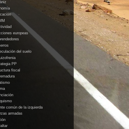
aniz
nomía
cación
MM
ctividad
cciones europeas
rendedores
ierros
eculación del suelo
uizofrenia
rategia PP
uctura fiscal
remadura
atismo
ima
anciación
nquismo
ente común de la izquierda
rzas armadas
tión
altar