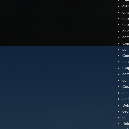
cie
cin
cin
cin
ciu
con
Con
con
Con
con
Cor
cor
cor
Cos
cre
cris
Deb
dec
def
Def