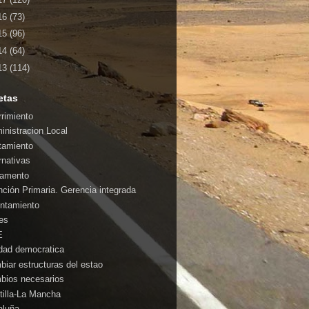
16
(73)
15
(96)
14
(64)
13
(114)
etas
rrimiento
inistracion Local
tamiento
rnativas
amento
nción Primaria. Gerencia integrada
ntamiento
es
E
idad democratica
biar estructuras del estao
bios necesarios
tilla-La Mancha
aluña