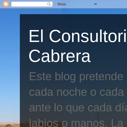
El Consultor
Cabrera
Este blog pretende
cada noche o cada 
ante lo que cada día
labios o manos. La 