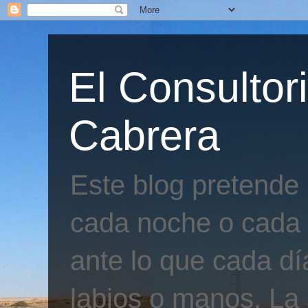
El Consultor
Cabrera
Este blog pretende
cada noche o cada 
ante lo que cada día
labios o manos. La 