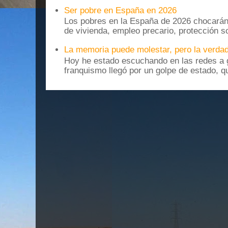
Ser pobre en España en 2026
Los pobres en la España de 2026 chocarán
de vivienda, empleo precario, protección soc
La memoria puede molestar, pero la verdad
Hoy he estado escuchando en las redes a g
franquismo llegó por un golpe de estado, qu