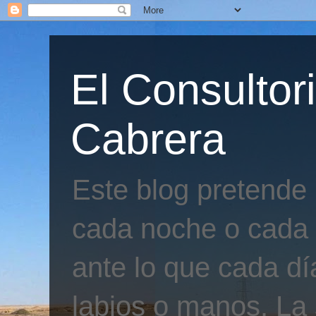
El Consultor
Cabrera
Este blog pretende
cada noche o cada 
ante lo que cada día
labios o manos. La 