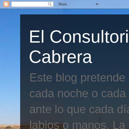
El Consultor
Cabrera
Este blog pretende
cada noche o cada 
ante lo que cada día
labios o manos. La 