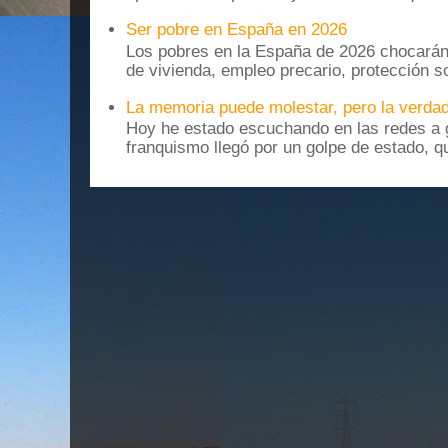
Ser pobre en España en 2026
Los pobres en la España de 2026 chocarán
de vivienda, empleo precario, protección soc
La memoria puede molestar, pero la verdad
Hoy he estado escuchando en las redes a g
franquismo llegó por un golpe de estado, qu