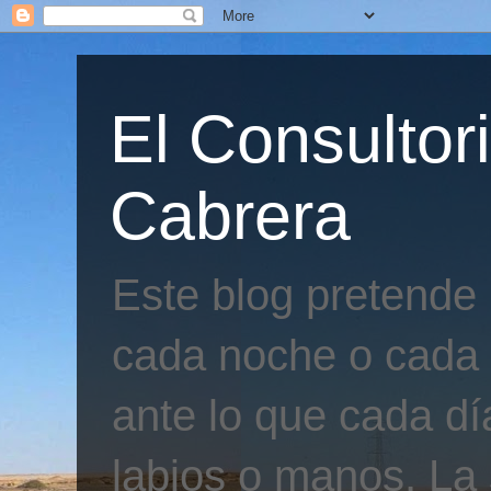
El Consultor
Cabrera
Este blog pretende
cada noche o cada 
ante lo que cada día
labios o manos. La 