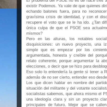
El problema del PSOE no es de hace tres 
existir Podemos. Ya vale de que quienes dir
echando balones fuera, para no reconocer
gravísima crisis de identidad, y con el dis
recupere el voto que se le ha ido. ¿Tan dif
única culpa de que el PSOE sea actualme
mismos?
Pero en las alturas, los notables socia
disquisiciones: un nuevo proyecto, una i
simple que es empezar por los cimiento
argumentada, honesta y creíble del porqu
relato coherente, porque argumentar la abs
elecciones, o decir que se hizo para desbloqu
Eso solo lo entendería la gente si tener a 
además de no ser cierto, entender eso desde 
Los que dicen hablar en nombre del partid
situación del militante y del votante socialis
socialistas sabemos, que ahora mismo el PSO
una ideología clara y sin un proyecto cla
principales de futuro. Mejor que se callen