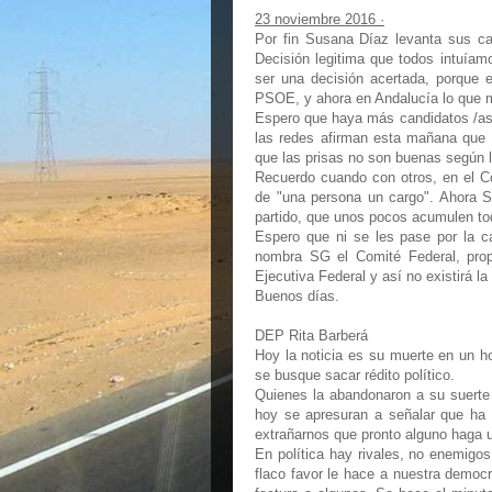
23 noviembre 2016 ·
Por fin Susana Díaz levanta sus ca
Decisión legitima que todos intuía
ser una decisión acertada, porque
PSOE, y ahora en Andalucía lo que mar
Espero que haya más candidatos /as 
las redes afirman esta mañana que s
que las prisas no son buenas según 
Recuerdo cuando con otros, en el Co
de "una persona un cargo". Ahora S
partido, que unos pocos acumulen tod
Espero que ni se les pase por la ca
nombra SG el Comité Federal, pro
Ejecutiva Federal y así no existirá la
Buenos días.
DEP Rita Barberá
Hoy la noticia es su muerte en un 
se busque sacar rédito político.
Quienes la abandonaron a su suerte
hoy se apresuran a señalar que ha 
extrañarnos que pronto alguno haga 
En política hay rivales, no enemigos
flaco favor le hace a nuestra democra