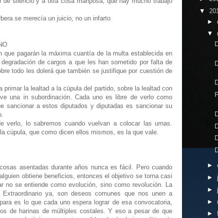
o de silencio y a otra cosa mariposa, que hay mucho trabajo
▼
20
era se merecía un juicio, no un infarto
►
▼
NO
n que pagarán la máxima cuantía de la multa establecida en
 degradación de cargos a que les han sometido por falta de
bre todo les dolerá que también se justifique por cuestión de
rimar la lealtad a la cúpula del partido, sobre la lealtad con
o ve una in subordinación. Cada uno es libre de verlo como
que sancionar a estos diputados y diputadas es sancionar su
o.
e verlo, lo sabremos cuando vuelvan a colocar las urnas.
la cúpula, que como dicen ellos mismos, es la que vale.
►
s cosas asentadas durante años nunca es fácil. Pero cuando
guien obtiene beneficios, entonces el objetivo se torna casi
►
r no se entiende como evolución, sino como revolución. La
►
o Extraordinario ya, son deseos comunes que nos unen a
►
ara es lo que cada uno espera lograr de esa convocatoria,
s de harinas de múltiples costales. Y eso a pesar de que
►