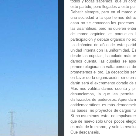
todos y todas sabemos, que un congre
este partido, pero llegados a este pu
Debatir siempre, pero en el marco o
una sociedad a la que hemos defrau
casa no se convocan los procesos pa
las asambleas, pero no quieren ente
del marco orgánico, es porque en 
participación y debate orgánico no ex
La dinámica de años de este partido
unidad interna con la uniformidad. E
desde las cúpulas, ha calado más p
darnos cuenta, las cúpulas se apod
primero elogiaran la valía personal d
prometernos el oro. La decepción ser
en favor de la organización, sino en
darán será el excremento dorado de e
Más nos valdría darnos cuenta y pr
denunciamos, la que les permite 
disfrazados de poderosos. Aprendamo
antidemocráticas es más democracia
las bases, no proyectos de cargos fut
Si no asumimos esto, no impulsaremos
que de nuevo solo unos pocos elegi
es más de lo mismo, y solo la revolu
Que descanséis.