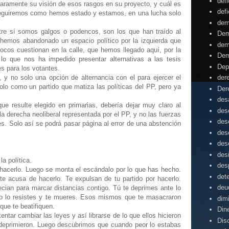
defi
laramente su visión de esos rasgos en su proyecto, y cuál es
defi
 seguiremos como hemos estado y estamos, en una lucha solo
dem
ntre sí somos galgos o podencos, son los que han traído al
Dem
hemos abandonado un espacio político por la izquierda que
dem
ocos cuestionan en la calle, que hemos llegado aquí, por la
Dem
, lo que nos ha impedido presentar alternativas a las tesis
Dep
es para los votantes.
, y no solo una opción de alternancia con el para ejercer el
der
olo como un partido que matiza las políticas del PP, pero ya
Der
desa
e resulte elegido en primarias, debería dejar muy claro al
des
la derecha neoliberal representada por el PP, y no las fuerzas
des
es. Solo así se podrá pasar página al error de una abstención
des
des
des
a política.
des
hacerlo. Luego se monta el escándalo por lo que has hecho.
det
e acusa de hacerlo. Te expulsan de tu partido por hacerlo.
deu
cian para marcar distancias contigo. Tú te deprimes ante lo
 No lo resistes y te mueres. Esos mismos que te masacraron
dim
que te beatifiquen.
Din
entar cambiar las leyes y así librarse de lo que ellos hicieron
Dis
 deprimieron. Luego descubrimos que cuando peor lo estabas