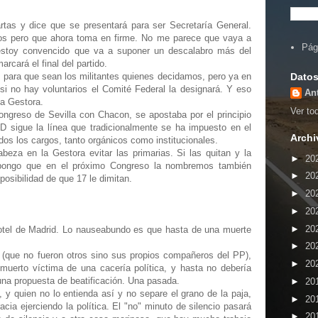
rtas y dice que se presentará para ser Secretaría General.
mos pero que ahora toma en firme. No me parece que vaya a
Pág
 estoy convencido que va a suponer un descalabro más del
cará el final del partido.
Datos
para que sean los militantes quienes decidamos, pero ya en
i no hay voluntarios el Comité Federal la designará. Y eso
An
la Gestora.
Ver tod
ngreso de Sevilla con Chacon, se apostaba por el principio
D sigue la línea que tradicionalmente se ha impuesto en el
Archi
os los cargos, tanto orgánicos como institucionales.
beza en la Gestora evitar las primarias. Si las quitan y la
►
20
pongo que en el próximo Congreso la nombremos también
►
20
 posibilidad de que 17 le dimitan.
►
20
►
20
►
20
hotel de Madrid. Lo nauseabundo es que hasta de una muerte
►
20
 (que no fueron otros sino sus propios compañeros del PP),
►
20
muerto víctima de una cacería política, y hasta no debería
una propuesta de beatificación. Una pasada.
►
20
, y quien no lo entienda así y no separe el grano de la paja,
►
20
cia ejerciendo la política. El "no" minuto de silencio pasará
►
20