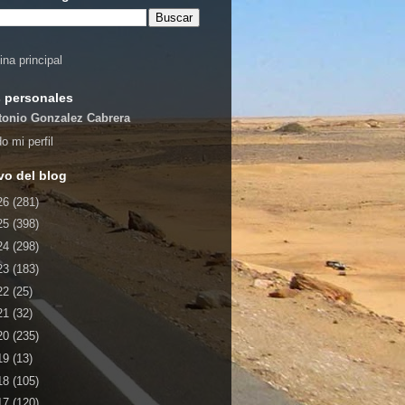
ina principal
 personales
tonio Gonzalez Cabrera
o mi perfil
vo del blog
26
(281)
25
(398)
24
(298)
23
(183)
22
(25)
21
(32)
20
(235)
19
(13)
18
(105)
17
(120)