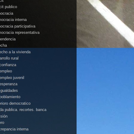
cit
cit publico
ocracia
ocracia interna
ocracia participativa
ocracia representativa
endencia
echa
echo a la vivienda
rrollo rural
confianza
empleo
empleo juvenil
esperanza
igualdades
poblamiento
erioro democratico
da publica. recortes. banca
isión
ero
crepancia interna