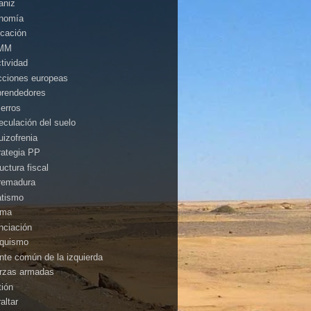
aniz
nomía
cación
MM
ctividad
cciones europeas
rendedores
ierros
eculación del suelo
uizofrenia
rategia PP
uctura fiscal
remadura
atismo
ima
anciación
nquismo
ente común de la izquierda
rzas armadas
tión
altar