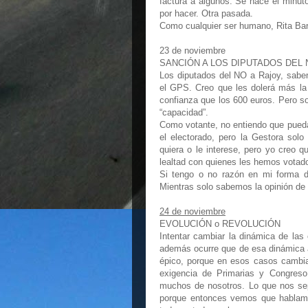
factura a algunos. Se hace el minut
por hacer. Otra pasada.
Como cualquier ser humano, Rita Barb
23 de noviembre
SANCIÓN A LOS DIPUTADOS DEL 
Los diputados del NO a Rajoy, sabe
el GPS. Creo que les dolerá más la
confianza que los 600 euros. Pero so
“capacidad”.
Como votante, no entiendo que pueda p
el electorado, pero la Gestora sol
quiera o le interese, pero yo creo 
lealtad con quienes les hemos votad
Si tengo o no razón en mi forma d
Mientras solo sabemos la opinión de 
24 de noviembre
EVOLUCIÓN o REVOLUCIÓN
Intentar cambiar la dinámica de la
además ocurre que de esa dinámica al
épico, porque en esos casos cambia
exigencia de Primarias y Congres
muchos de nosotros. Lo que nos sep
porque entonces vemos que hablamo