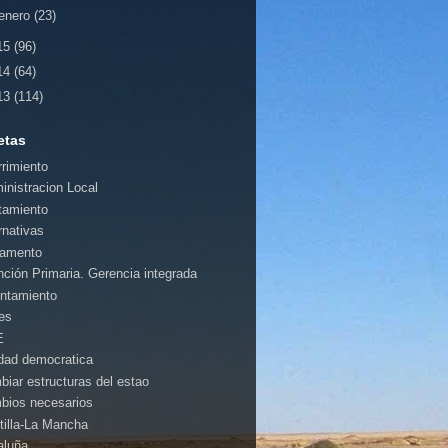
enero
(23)
15
(96)
14
(64)
13
(114)
etas
rrimiento
inistracion Local
tamiento
rnativas
amento
nción Primaria. Gerencia integrada
ntamiento
es
E
idad democratica
biar estructuras del estao
bios necesarios
tilla-La Mancha
aluña