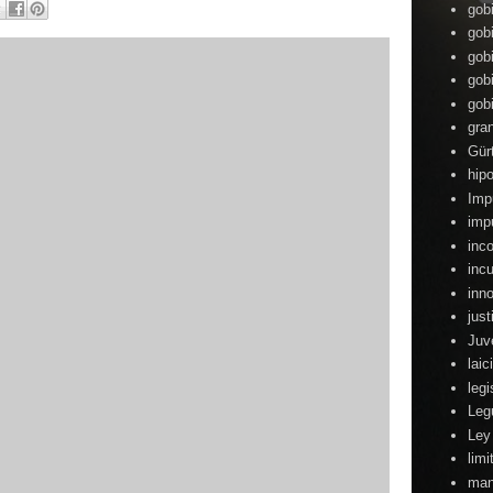
gob
gob
gob
gob
gob
gra
Gür
hipo
Imp
imp
inc
inc
inn
just
Juv
lai
legi
Leg
Ley
lim
man