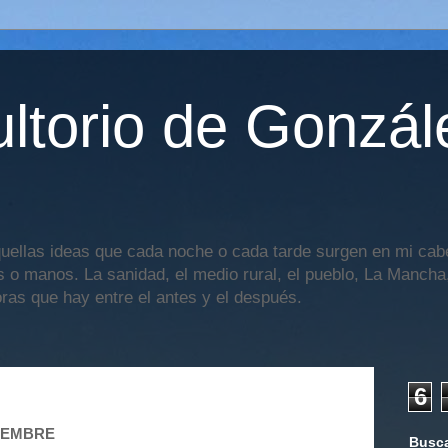
ltorio de Gonzál
uellas ideas que cada noche o cada tarde surgen en mi cabe
os o manos. La sanidad, el medio rural, el pueblo, La Mancha,
oras que hay entre el antes y el después.
6
VIEMBRE
Busca