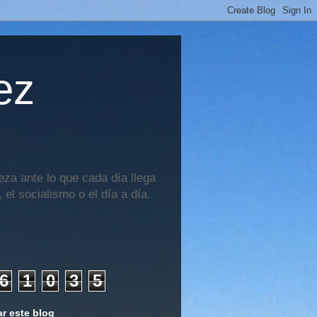
ez
za ante lo que cada día llega
 el socialismo o el día a día.
6
1
0
3
5
r este blog