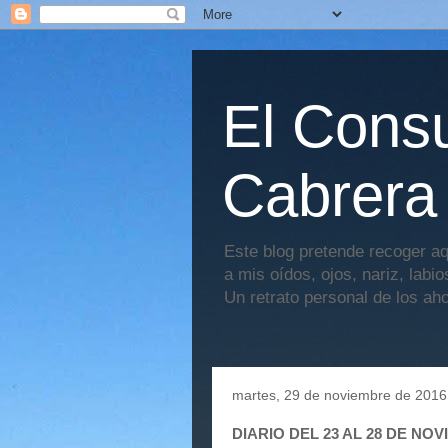
El Consu
Cabrera
Este blog pretende recoger aq
a mis oídos, ojos, nariz, labi
Un retrato personal de los ah
martes, 29 de noviembre de 2016
DIARIO DEL 23 AL 28 DE NO