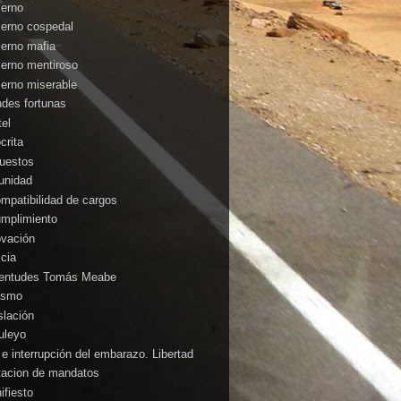
ierno
ierno cospedal
ierno mafia
ierno mentiroso
ierno miserable
ndes fortunas
tel
crita
uestos
unidad
ompatibilidad de cargos
umplimiento
ovación
icia
entudes Tomás Meabe
cismo
slación
uleyo
 e interrupción del embarazo. Libertad
itacion de mandatos
ifiesto