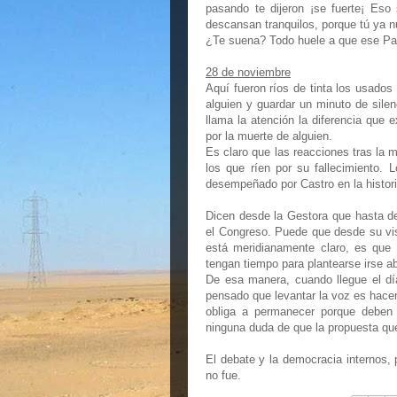
pasando te dijeron ¡se fuerte¡ Eso
descansan tranquilos, porque tú ya 
¿Te suena? Todo huele a que ese Par
28 de noviembre
Aquí fueron ríos de tinta los usados 
alguien y guardar un minuto de silen
llama la atención la diferencia que 
por la muerte de alguien.
Es claro que las reacciones tras la 
los que ríen por su fallecimiento. 
desempeñado por Castro en la historia
Dicen desde la Gestora que hasta de
el Congreso. Puede que desde su vi
está meridianamente claro, es que 
tengan tiempo para plantearse irse ab
De esa manera, cuando llegue el dí
pensado que levantar la voz es hacer
obliga a permanecer porque deben
ninguna duda de que la propuesta que
El debate y la democracia internos, 
no fue.