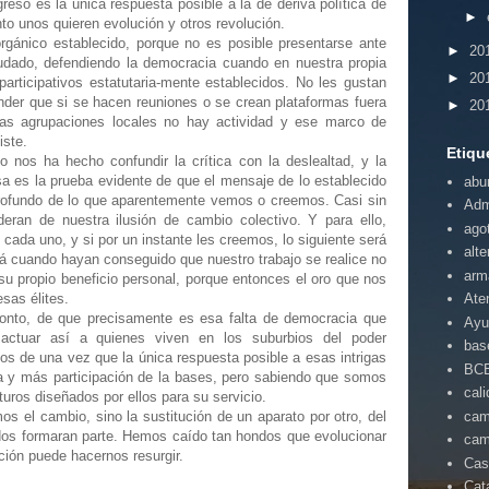
so es la única respuesta posible a la de deriva política de
►
nto unos quieren evolución y otros revolución.
rgánico establecido, porque no es posible presentarse ante
►
20
dado, defendiendo la democracia cuando en nuestra propia
►
20
rticipativos estatutaria-mente establecidos. No les gustan
nder que si se hacen reuniones o se crean plataformas fuera
►
20
las agrupaciones locales no hay actividad y ese marco de
iste.
Etiqu
 nos ha hecho confundir la crítica con la deslealtad, y la
sa es la prueba evidente de que el mensaje de lo establecido
abu
rofundo de lo que aparentemente vemos o creemos. Casi sin
Adm
eran de nuestra ilusión de cambio colectivo. Y para ello,
ago
e cada uno, y si por un instante les creemos, lo siguiente será
alte
á cuando hayan conseguido que nuestro trabajo se realice no
arm
 su propio beneficio personal, porque entonces el oro que nos
sas élites.
Ate
onto, de que precisamente es esa falta de democracia que
Ayu
actuar así a quienes viven en los suburbios del poder
bas
s de una vez que la única respuesta posible a esas intrigas
BC
 y más participación de la bases, pero sabiendo que somos
cal
uros diseñados por ellos para su servicio.
cam
 el cambio, sino la sustitución de un aparato por otro, del
dos formaran parte. Hemos caído tan hondos que evolucionar
cam
ción puede hacernos resurgir.
Cas
Cat