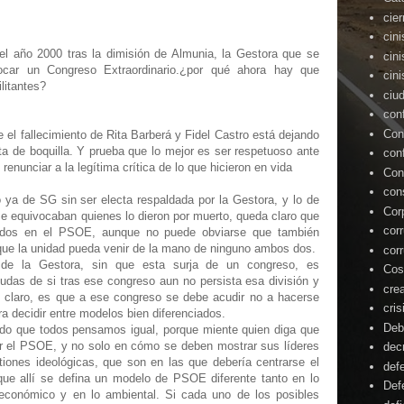
cie
cin
l año 2000 tras la dimisión de Almunia, la Gestora que se
cin
ocar un Congreso Extraordinario.¿por qué ahora hay que
cin
litantes?
ciu
con
Con
 el fallecimiento de Rita Barberá y Fidel Castro está dejando
a de boquilla. Y prueba que lo mejor es ser respetuoso ante
con
enunciar a la legítima crítica de lo que hicieron en vida
Con
con
o ya de SG sin ser electa respaldada por la Gestora, y lo de
Cor
 equivocaban quienes lo dieron por muerto, queda claro que
cor
ciados en el PSOE, aunque no puede obviarse que también
 que la unidad pueda venir de la mano de ninguno ambos dos.
cor
 de la Gestora, sin que esta surja de un congreso, es
Cos
udas de si tras ese congreso aun no persista esa división y
cre
e claro, es que a ese congreso se debe acudir no a hacerse
cris
ra decidir entre modelos bien diferenciados.
Deb
endo que todos pensamos igual, porque miente quien diga que
ir el PSOE, y no solo en cómo se deben mostrar sus líderes
dec
tiones ideológicas, que son en las que debería centrarse el
def
que allí se defina un modelo de PSOE diferente tanto en lo
Def
 económico y en lo ambiental. Si cada uno de los posibles