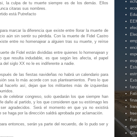
ech
 si, la culpa de tu muerte siempre es de los demás. Ellos
eco
nunca citaras sus nombres.
tido está Putrefacto
Edu
EE
efe
para marcar la diferencia que existe entre llorar la muerte de
Ele
cio aún sin sentir su pérdida. Con la muerte de Fidel Castro
emp
existe entre no homenajear a alguien tras su muerte, y reírse
enc
muerte de Fidel están divididas entre quienes lo homenajean y
esp
Lo que resulta indudable, es que según les afecta, el papel
esq
 del siglo XX no le es indiferente a nadie.
Est
estr
spués de las fiestas navideñas no habrá un calendario para
sión sea lo más acorde con sus planteamientos. Pero lo que
Ext
al hacerlo así, dejan que los militantes más de izquierdas
fan
urridos.
Fat
a de celebrar congreso, solo quedarán los que siempre han
fin
le daño al partido, y los que consideren que su estómago les
fra
 ser agradecidos. Será el momento en que ya no existirá
 se haga por la dirección saldrá aprobada por aclamación.
fre
Fue
para entonces, serán ya parte del recuerdo, de lo pudo ser y
ges
Gibr