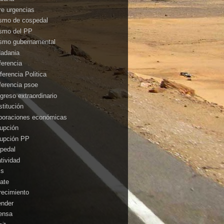
rre urgencias
ismo de cospedal
ismo del PP
ismo gubernamental
dadania
ferencia
ferencia Politica
ferencia psoe
greso extraordinario
stitución
poraciones económicas
rupción
rupción PP
pedal
atividad
is
ate
recimiento
ender
ensa