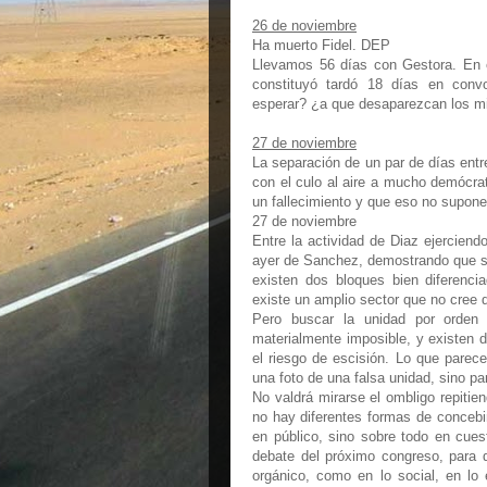
26 de noviembre
Ha muerto Fidel. DEP
Llevamos 56 días con Gestora. En e
constituyó tardó 18 días en conv
esperar? ¿a que desaparezcan los mi
27 de noviembre
La separación de un par de días entre
con el culo al aire a mucho demócrat
un fallecimiento y que eso no supone r
27 de noviembre
Entre la actividad de Diaz ejerciend
ayer de Sanchez, demostrando que se
existen dos bloques bien diferen
existe un amplio sector que no cree
Pero buscar la unidad por orden
materialmente imposible, y existen d
el riesgo de escisión. Lo que parec
una foto de una falsa unidad, sino pa
No valdrá mirarse el ombligo repiti
no hay diferentes formas de conceb
en público, sino sobre todo en cues
debate del próximo congreso, para 
orgánico, como en lo social, en lo