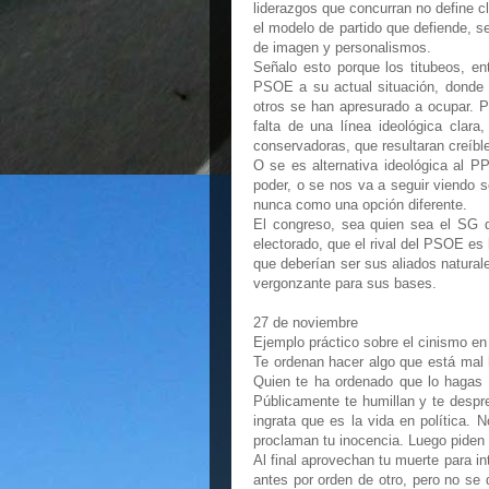
liderazgos que concurran no define c
el modelo de partido que defiende,
de imagen y personalismos.
Señalo esto porque los titubeos, e
PSOE a su actual situación, donde 
otros se han apresurado a ocupar. P
falta de una línea ideológica clara
conservadoras, que resultaran creíbl
O se es alternativa ideológica al PP
poder, o se nos va a seguir viendo s
nunca como una opción diferente.
El congreso, sea quien sea el SG qu
electorado, que el rival del PSOE es 
que deberían ser sus aliados natural
vergonzante para sus bases.
27 de noviembre
Ejemplo práctico sobre el cinismo en l
Te ordenan hacer algo que está mal 
Quien te ha ordenado que lo hagas t
Públicamente te humillan y te despre
ingrata que es la vida en política.
proclaman tu inocencia. Luego piden 
Al final aprovechan tu muerte para int
antes por orden de otro, pero no se