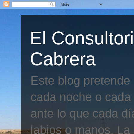
El Consultor
Cabrera
Este blog pretende
cada noche o cada 
ante lo que cada día
labios o manos. La 