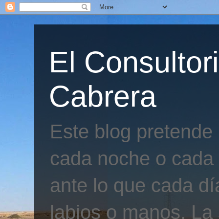
El Consultor
Cabrera
Este blog pretende
cada noche o cada 
ante lo que cada día
labios o manos. La 