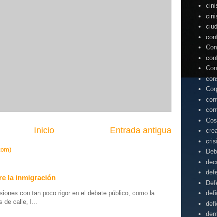
cin
cin
ciu
con
Con
con
Con
con
Cor
cor
cor
Cos
Inicio
Entrada antigua
cre
cris
tom)
Deb
dec
def
e la inmigración
Def
iones con tan poco rigor en el debate público, como la
defi
de calle, l...
defi
dem