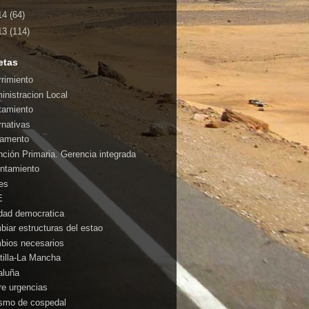
14
(64)
13
(114)
etas
rrimiento
inistracion Local
tamiento
rnativas
amento
nción Primaria. Gerencia integrada
ntamiento
es
E
idad democratica
biar estructuras del estao
bios necesarios
tilla-La Mancha
aluña
rre urgencias
ismo de cospedal