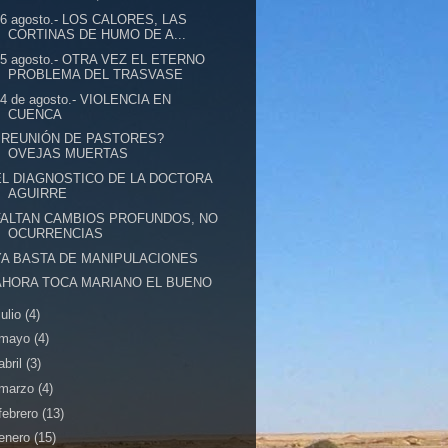
16 agosto.- LOS CALORES, LAS
CORTINAS DE HUMO DE A...
15 agosto.- OTRA VEZ EL ETERNO
PROBLEMA DEL TRASVASE
14 de agosto.- VIOLENCIA EN
CUENCA
¿REUNIÓN DE PASTORES?
OVEJAS MUERTAS
EL DIAGNOSTICO DE LA DOCTORA
AGUIRRE
FALTAN CAMBIOS PROFUNDOS, NO
OCURRENCIAS
YA BASTA DE MANIPULACIONES
AHORA TOCA MARIANO EL BUENO
julio
(4)
mayo
(4)
abril
(3)
marzo
(4)
febrero
(13)
enero
(15)