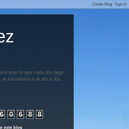
ez
za ante lo que cada día llega
 el socialismo o el día a día.
6
0
6
8
8
r este blog