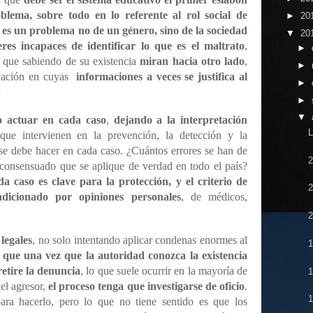
blema, sobre todo en lo referente al rol social de
►
20
es un problema no de un género, sino de la sociedad
▼
20
res incapaces de identificar lo que es el maltrato
,
►
que sabiendo de su existencia
miran hacia otro lado
,
►
icación en cuyas
informaciones a veces se justifica al
►
.
►
▼
o actuar en cada caso
,
dejando a la interpretación
ue intervienen en la prevención, la detección y la
 se debe hacer en cada caso. ¿Cuántos errores se han de
 consensuado que se aplique de verdad en todo el país?
a caso es clave para la protección, y el criterio de
dicionado por opiniones personales
, de médicos,
legales
, no solo intentando aplicar condenas enormes al
1
 que una vez que la autoridad conozca la existencia
retire la denuncia
, lo que suele ocurrir en la mayoría de
del agresor,
el proceso tenga que investigarse de oficio
.
para hacerlo, pero lo que no tiene sentido es que los