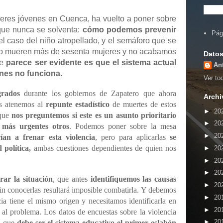
jeres jóvenes en Cuenca, ha vuelto a poner sobre
que nunca se solventa:
cómo podemos prevenir
Pág
l caso del niño atropellado, y el semáforo que se
ño mueren más de sesenta mujeres y no acabamos
Datos
ue
parece ser evidente es que el sistema actual
An
ones no funciona.
Ver tod
grados
durante los gobiernos de Zapatero que ahora
Archi
os atenemos al
repunte estadístico
de muertes de estos
►
20
 que
nos preguntemos si este es un asunto prioritario
►
20
 más urgentes otros
. Podemos poner sobre la mesa
►
20
an a frenar esta violencia
, pero para aplicarlas
se
 política,
ambas cuestiones dependientes de quien nos
►
20
►
20
►
20
ar la situación
, que antes
identifiquemos las causas
►
20
sin conocerlas resultará imposible combatirla. Y debemos
►
20
cia tiene el mismo origen y necesitamos identificarla en
►
20
 al problema. Los datos de encuestas sobre la violencia
►
20
an que
debe ser el sistema educativo el primer eslabón