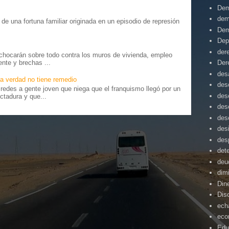
Dem
dem
o” de una fortuna familiar originada en un episodio de represión
.
Dem
Dep
der
chocarán sobre todo contra los muros de vivienda, empleo
Der
ente y brechas ...
desa
a verdad no tiene remedio
des
edes a gente joven que niega que el franquismo llegó por un
des
ctadura y que...
des
des
des
des
det
deu
dim
Din
Dis
ech
eco
Edu