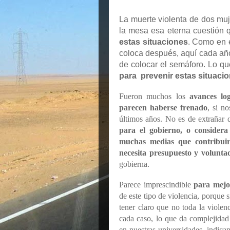
La muerte violenta de dos mu
la mesa esa eterna cuestión 
estas situaciones
. Como en e
coloca después, aquí cada a
de colocar el semáforo. Lo q
para prevenir estas situaci
Fueron muchos los
avances lo
parecen haberse frenado
, si n
últimos años. No es de extrañar
para el gobierno, o considera
muchas medias que contribuirí
necesita presupuesto y voluntad
gobierna.
Parece imprescindible
para mejor
de este tipo de violencia, porque 
tener claro que no toda la violen
cada caso, lo que da complejidad
en nuestras universidades, indic