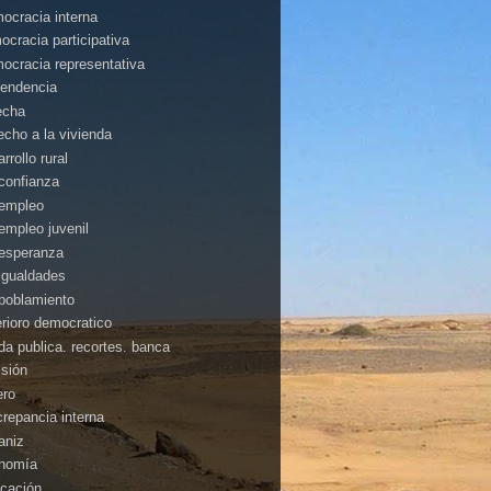
ocracia interna
ocracia participativa
ocracia representativa
endencia
echa
echo a la vivienda
rrollo rural
confianza
empleo
empleo juvenil
esperanza
igualdades
poblamiento
erioro democratico
da publica. recortes. banca
isión
ero
crepancia interna
aniz
nomía
cación