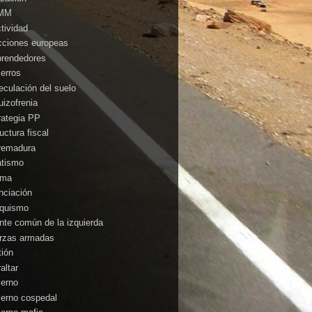
MM
ctividad
cciones europeas
rendedores
ierros
eculación del suelo
uizofrenia
rategia PP
uctura fiscal
remadura
atismo
ima
anciación
nquismo
ente común de la izquierda
rzas armadas
tión
altar
ierno
ierno cospedal