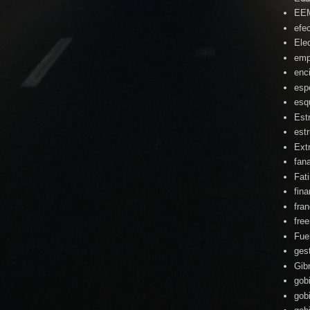
EE
efe
Ele
emp
enc
esp
esq
Est
estr
Ext
fan
Fat
fin
fra
fre
Fue
ges
Gibr
gob
gob