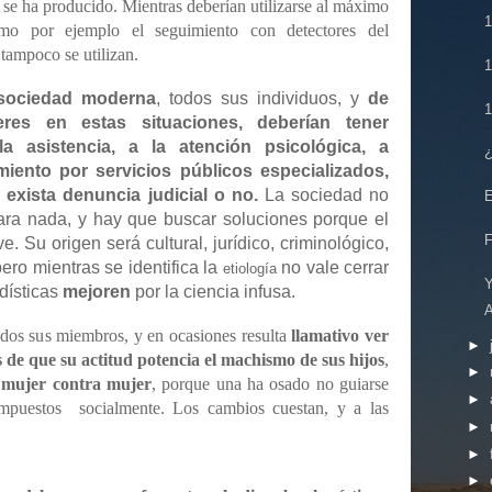
 se ha producido. Mientras deberían utilizarse al máximo
omo por ejemplo el seguimiento con detectores del
tampoco se utilizan.
sociedad moderna
, todos sus individuos, y
de
res en estas situaciones, deberían tener
a asistencia, a la atención psicológica, a
iento por servicios públicos especializados,
exista denuncia judicial o no.
La sociedad no
ra nada, y hay que buscar soluciones porque el
. Su origen será cultural, jurídico, criminológico,
pero mientras se identifica la
no vale cerrar
etiología
adísticas
mejoren
por la ciencia infusa.
odos sus miembros, y en ocasiones resulta
llamativo ver
►
 de que su actitud potencia el machismo de sus hijos
,
►
e mujer
contra mujer
, porque una ha osado no guiarse
►
impuestos socialmente. Los cambios cuestan, y a las
►
►
►