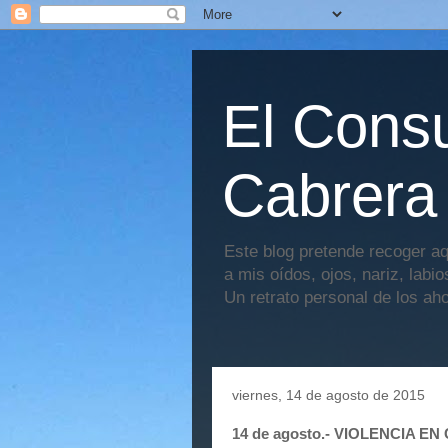
El Consu
Cabrera
Este blog pretende recoger aq
a mis oídos, ojos, nariz, labi
Un retrato personal de los ah
viernes, 14 de agosto de 2015
14 de agosto.- VIOLENCIA E