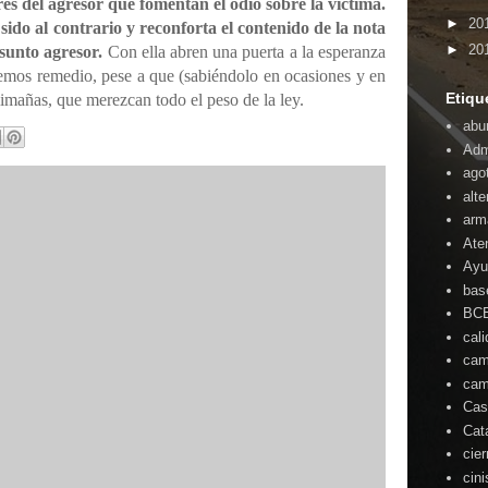
res del agresor que fomentan el odio sobre la víctima.
►
20
sido al contrario y reconforta el contenido de la nota
►
20
sunto agresor.
Con ella abren una puerta a la esperanza
emos remedio, pese a que (sabiéndolo en ocasiones y en
Etiqu
alimañas, que merezcan todo el peso de la ley.
abu
Adm
ago
alte
arm
Ate
Ayu
bas
BC
cal
cam
cam
Cas
Cat
cie
cin