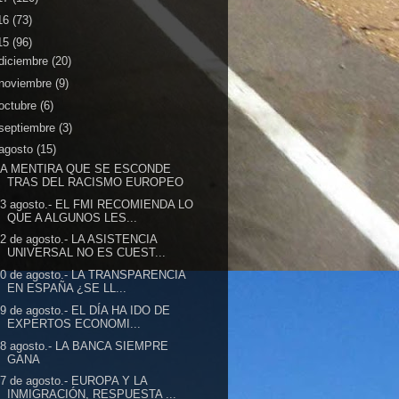
16
(73)
15
(96)
diciembre
(20)
noviembre
(9)
octubre
(6)
septiembre
(3)
agosto
(15)
LA MENTIRA QUE SE ESCONDE
TRAS DEL RACISMO EUROPEO
23 agosto.- EL FMI RECOMIENDA LO
QUE A ALGUNOS LES...
22 de agosto.- LA ASISTENCIA
UNIVERSAL NO ES CUEST...
20 de agosto.- LA TRANSPARENCIA
EN ESPAÑA ¿SE LL...
9 de agosto.- EL DÍA HA IDO DE
EXPERTOS ECONOMI...
18 agosto.- LA BANCA SIEMPRE
GANA
17 de agosto.- EUROPA Y LA
INMIGRACIÓN, RESPUESTA ...