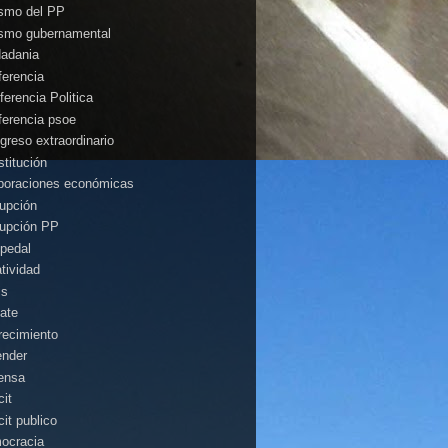
ismo del PP
ismo gubernamental
dadania
ferencia
ferencia Politica
ferencia psoe
greso extraordinario
stitución
poraciones económicas
rupción
rupción PP
pedal
atividad
is
ate
recimiento
ender
ensa
cit
cit publico
ocracia