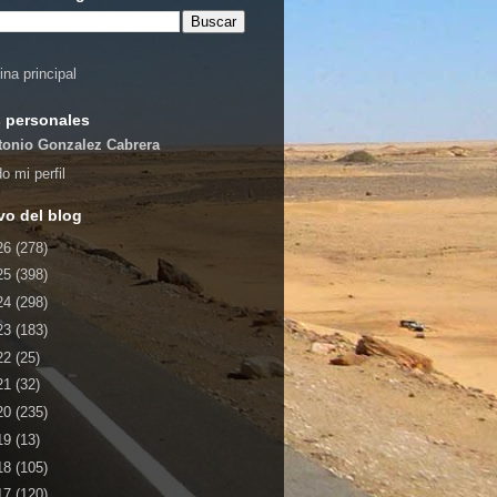
ina principal
 personales
tonio Gonzalez Cabrera
o mi perfil
vo del blog
26
(278)
25
(398)
24
(298)
23
(183)
22
(25)
21
(32)
20
(235)
19
(13)
18
(105)
17
(120)