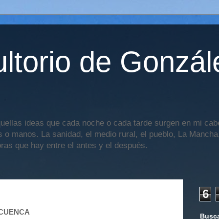
ltorio de Gonzál
uellas ideas que cada noche o cada tarde surgen en mi cabe
os o manos. La sanidad, el medio rural, el pueblo, La Mancha,
oras que hay entre el antes y el después.
6
N CUENCA
Busca