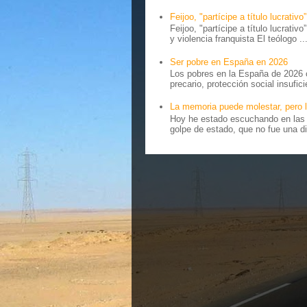
Feijoo, "partícipe a título lucrativo”
Feijoo, "partícipe a título lucrativ
y violencia franquista El teólogo ..
Ser pobre en España en 2026
Los pobres en la España de 2026 
precario, protección social insufici
La memoria puede molestar, pero l
Hoy he estado escuchando en las r
golpe de estado, que no fue una di