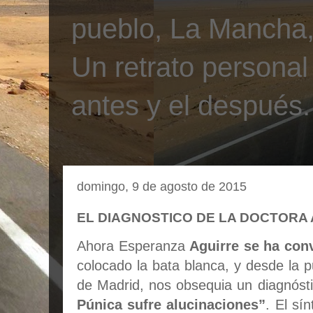
pueblo, La Mancha, 
Un retrato personal
antes y el después.
domingo, 9 de agosto de 2015
EL DIAGNOSTICO DE LA DOCTORA
Ahora Esperanza
Aguirre se ha con
colocado la bata blanca, y desde la 
de Madrid, nos obsequia un diagnóst
Púnica sufre alucinaciones”
. El s