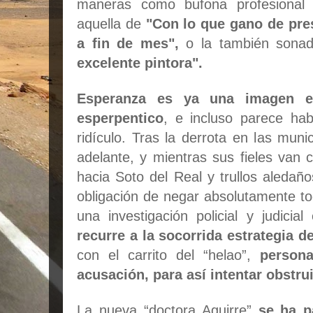
maneras como bufona profesional 
aquella de
"Con lo que gano de pre
a fin de mes",
o la también son
excelente pintora".
Esperanza es ya una imagen e
esperpentico
, e incluso parece hab
ridículo. Tras la derrota en las muni
adelante, y mientras sus fieles va
hacia Soto del Real y trullos aledaño
obligación de negar absolutamente t
una investigación policial y judic
recurre a la socorrida estrategia d
con el carrito del “helao”,
person
acusación, para así intentar obstrui
La nueva “doctora Aguirre”
se ha p