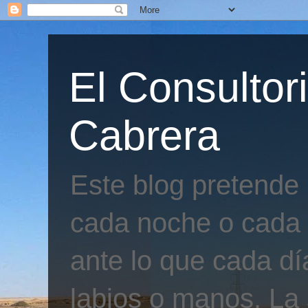
El Consultor
Cabrera
Este blog pretende
cada noche o cada 
ante lo que cada día
labios o manos. La 