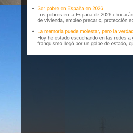
Ser pobre en España en 2026
Los pobres en la España de 2026 chocarán
de vivienda, empleo precario, protección soc
La memoria puede molestar, pero la verdad
Hoy he estado escuchando en las redes a g
franquismo llegó por un golpe de estado, qu