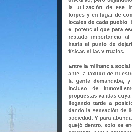
discurso, pero dejándol
la utilización de ese 
torpes y en lugar de co
locales de cada pueblo, 
el potencial que para e
restado importancia al
hasta el punto de dejar
físicas ni las virtuales.
Entre la militancia socia
ante la laxitud de nuestr
la gente demandaba, y
incluso de inmovilis
propuestas validas cuya
llegando tarde a posic
dando la sensación de l
sociedad. Y para abundar
quejó dentro, solo se en