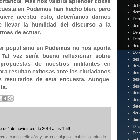
ortancia. Más nos valdría aprender cosas
defi
encuesta en Podemos han hecho bien, pero
dem
uiere aceptar esto, deberíamos darnos
Dem
 llevar la humildad del discurso a la
dem
ormas de actuar.
Dem
Dep
der
er populismo en Podemos no nos aporta
Der
 Tal vez sería bueno reflexionar sobre
desa
propuestas de nuestros militantes en
des
ora resultan exitosas ante los ciudadanos
des
 resultados de esta encuesta. Aunque
des
des
ta.
des
des
det
deu
dim
Din
ero
4 de noviembre de 2014 a las 1:59
Dis
era, buena reflexión y sé que algunos habéis planteado
ech