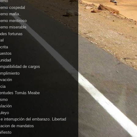
ierno
ierno cospedal
ierno mafia
ierno mentiroso
ierno miserable
ndes fortunas
tel
crita
uestos
unidad
ompatibilidad de cargos
umplimiento
ovación
icia
entudes Tomás Meabe
cismo
slación
uleyo
 e interrupción del embarazo. Libertad
itacion de mandatos
ifiesto