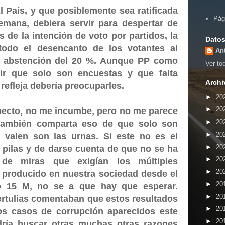
 País, y que posiblemente sea ratificada
Pág
emana, debiera servir para despertar de
de la intención de voto por partidos, la
Datos
 todo el desencanto de los votantes al
An
e abstención del 20 %. Aunque PP como
Ver tod
ir que solo son encuestas y que falta
Archi
 refleja debería preocuparles.
►
20
►
20
specto, no me incumbe, pero no me parece
►
20
también comparta eso de que solo son
►
20
 valen son las urnas. Si este no es el
►
20
pilas y de darse cuenta de que no se ha
►
20
 de miras que exigían los múltiples
►
20
producido en nuestra sociedad desde el
►
20
do 15 M, no se a que hay que esperar.
►
20
ertulias comentaban que estos resultados
►
20
os casos de corrupción aparecidos este
►
20
ría buscar otras muchas otras razones