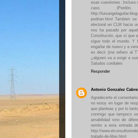
esas cuestiones. Incluso
caso. (Perdón
http://luisangelaguilar.bl
podrian.html Tambien se
electoral en CLM hacia u
nos ha pasado por aquel
Constitución, que sí que a
sigue todo el mundo. Y 
engañar de nuevo y a vend
es decir (me refiero al 
¿alguien va a exigir a su
Saludos cordiales
Responder
Antonio Gonzalez Cabre
Agradecerte el comentario
no estoy en lugar de resp
que planteas y por lo tan
conmigo que tampoco se
amabilidad sino de difer
remito a esta entrada d
http://www.elconsultoriod
tratado-de-libre.html