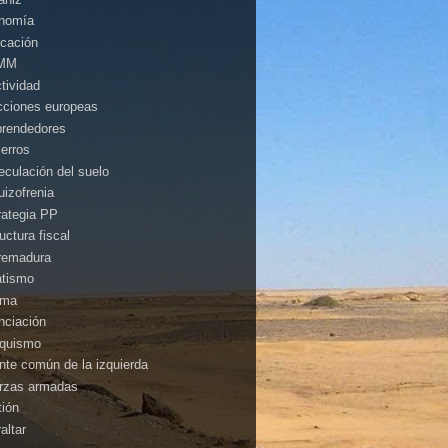
nomía
cación
MM
ctividad
cciones europeas
rendedores
ierros
eculación del suelo
uizofrenia
rategia PP
uctura fiscal
remadura
atismo
ima
anciación
nquismo
ente común de la izquierda
rzas armadas
tión
altar