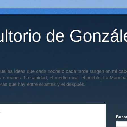
ltorio de Gonzál
uellas ideas que cada noche o cada tarde surgen en mi cabe
os o manos. La sanidad, el medio rural, el pueblo, La Mancha,
oras que hay entre el antes y el después.
4
Busca