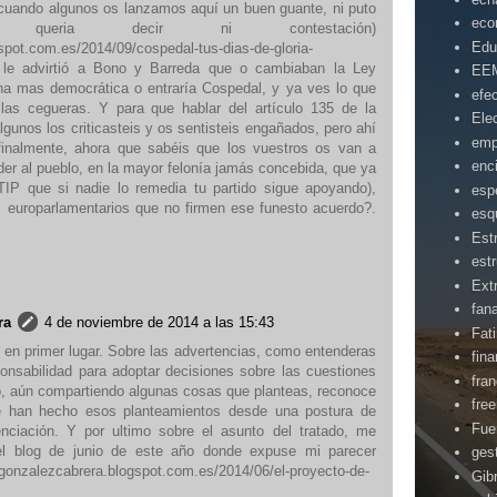
 cuando algunos os lanzamos aquí un buen guante, ni puto
eco
, queria decir ni contestación)
Edu
ogspot.com.es/2014/09/cospedal-tus-dias-de-gloria-
 le advirtió a Bono y Barreda que o cambiaban la Ley
EE
na mas democrática o entraría Cospedal, y ya ves lo que
efe
las cegueras. Y para que hablar del artículo 135 de la
Ele
lgunos los criticasteis y os sentisteis engañados, pero ahí
emp
finalmente, ahora que sabéis que los vuestros os van a
enc
er al pueblo, en la mayor felonía jamás concebida, que ya
TTIP que si nadie lo remedia tu partido sigue apoyando),
esp
s europarlamentarios que no firmen ese funesto acuerdo?.
esq
Est
estr
Ext
fan
ra
4 de noviembre de 2014 a las 15:43
Fat
 en primer lugar. Sobre las advertencias, como entenderas
fin
onsabilidad para adoptar decisiones sobre las cuestiones
fra
to, aún compartiendo algunas cosas que planteas, reconoce
fre
 han hecho esos planteamientos desde una postura de
Fue
enciación. Y por ultimo sobre el asunto del tratado, me
el blog de junio de este año donde expuse mi parecer
ges
egonzalezcabrera.blogspot.com.es/2014/06/el-proyecto-de-
Gibr