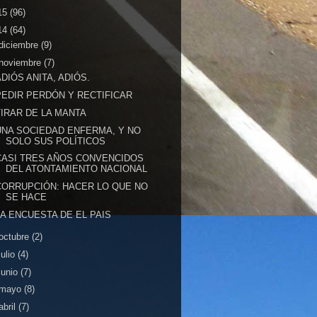
15
(96)
14
(64)
diciembre
(9)
noviembre
(7)
ADIÓS ANITA, ADIÓS.
PEDIR PERDÓN Y RECTIFICAR
TIRAR DE LA MANTA
UNA SOCIEDAD ENFERMA, Y NO
SOLO SUS POLÍTICOS
CASI TRES AÑOS CONVENCIDOS
DEL ATONTAMIENTO NACIONAL
CORRUPCIÓN: HACER LO QUE NO
SE HACE
LA ENCUESTA DE EL PAIS
octubre
(2)
julio
(4)
junio
(7)
mayo
(8)
abril
(7)