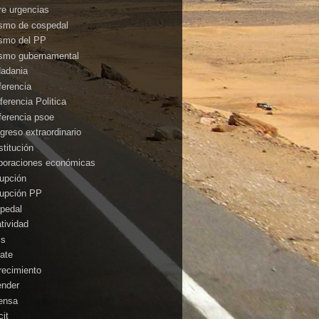
rre urgencias
ismo de cospedal
ismo del PP
ismo gubernamental
dadania
ferencia
ferencia Politica
ferencia psoe
greso extraordinario
stitución
poraciones económicas
rupción
rupción PP
pedal
atividad
is
ate
recimiento
ender
ensa
cit