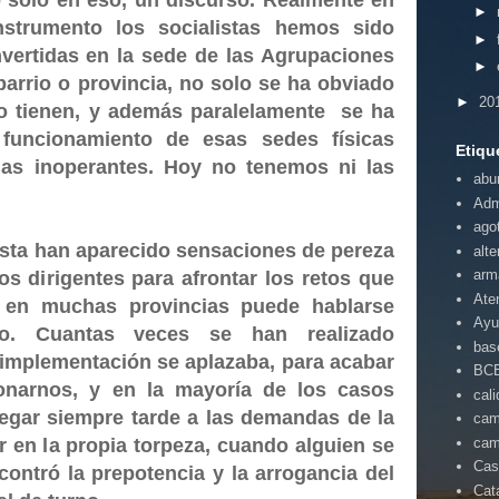
o solo en eso, un discurso. Realmente en
►
instrumento los socialistas hemos sido
►
nvertidas en la sede de las Agrupaciones
►
barrio o provincia, no solo se ha obviado
►
20
so tienen, y además paralelamente se ha
 funcionamiento de esas sedes físicas
Etiqu
las inoperantes. Hoy no tenemos ni las
abu
Adm
ago
lista han aparecido sensaciones de pereza
alte
arm
os dirigentes para afrontar los retos que
Ate
 en muchas provincias puede hablarse
Ayu
mo. Cuantas veces se han realizado
bas
 implementación se aplazaba, para acabar
BC
ionarnos, y en la mayoría de los casos
cal
legar siempre tarde a las demandas de la
cam
cam
 en la propia torpeza, cuando alguien se
Cas
contró la prepotencia y la arrogancia del
Cat