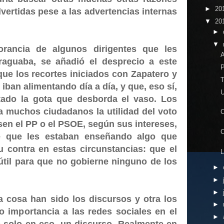
►
20
ertidas pese a las advertencias internas
▼
20
►
▼
orancia de algunos dirigentes que les
raguaba, se añadió el desprecio a este
que los recortes iniciados con Zapatero y
iban alimentando día a día, y que, eso sí,
tado la gota que desborda el vaso. Los
a muchos ciudadanos la utilidad del voto
gasen el PP o el PSOE, según sus intereses,
e que les estaban enseñando algo que
u contra en estas circunstancias: que el
útil para que no gobierne ninguno de los
►
►
►
na cosa han sido los discursos y otra los
►
o importancia a las redes sociales en el
►