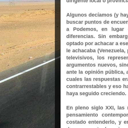
dirigente local o provinci
Algunos decíamos (y hay
buscar puntos de encuentr
a Podemos, en lugar 
diferencias. Sin embar
optado por achacar a es
le achacaba (Venezuela,
televisivos, los repres
argumentos nuevos, sino
ante la opinión pública,
cuales las respuestas er
contrarrestables y eso h
haya seguido creciendo.
En pleno siglo XXI, las
pensamiento contempo
costado entenderlo, y e