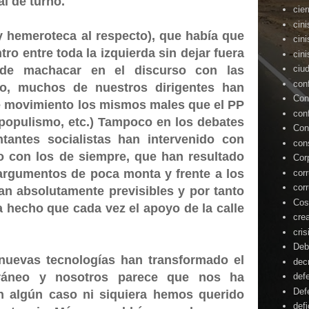
al de turno.
cie
cin
 hemeroteca al respecto), que había que
cin
o entre toda la izquierda sin dejar fuera
cin
de machacar en el discurso con las
ciu
con
go, muchos de nuestros dirigentes han
Con
e movimiento los mismos males que el PP
con
 populismo, etc.) Tampoco en los debates
Con
entantes socialistas han intervenido con
con
 con los de siempre, que han resultado
Cor
 argumentos de poca monta y frente a los
cor
cor
an absolutamente previsibles y por tanto
Cos
a hecho que cada vez el apoyo de la calle
cre
cris
Deb
 nuevas tecnologías han transformado el
dec
ráneo y nosotros parece que nos ha
def
Def
n algún caso ni siquiera hemos querido
defi