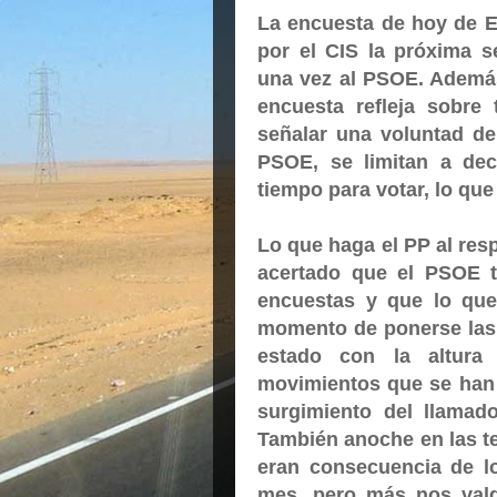
La encuesta de hoy de El
por el CIS la próxima s
una vez al PSOE. Además 
encuesta refleja sobre
señalar una voluntad d
PSOE, se limitan a dec
tiempo para votar, lo que
Lo que haga el PP al re
acertado que el PSOE 
encuestas y que lo que
momento de ponerse las 
estado con la altura
movimientos que se han 
surgimiento del llama
También anoche en las t
eran consecuencia de l
mes, pero más nos vald