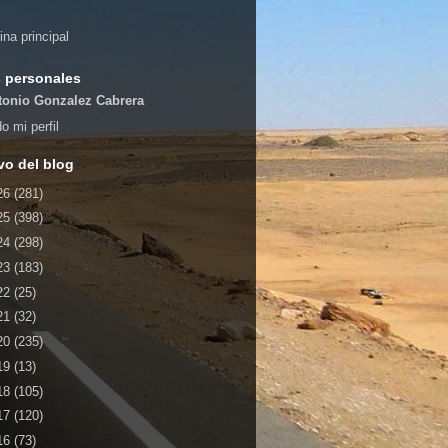
ina principal
 personales
tonio Gonzalez Cabrera
o mi perfil
vo del blog
26
(281)
25
(398)
24
(298)
23
(183)
22
(25)
21
(32)
20
(235)
19
(13)
18
(105)
17
(120)
16
(73)