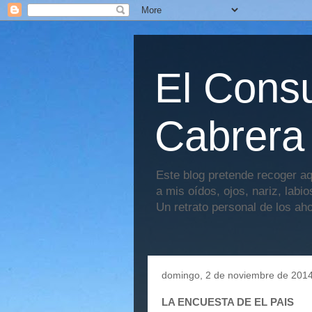
El Consu
Cabrera
Este blog pretende recoger aq
a mis oídos, ojos, nariz, labi
Un retrato personal de los ah
domingo, 2 de noviembre de 201
LA ENCUESTA DE EL PAIS