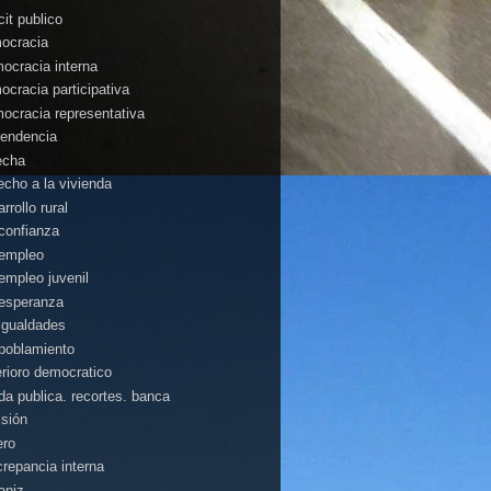
cit publico
ocracia
ocracia interna
ocracia participativa
ocracia representativa
endencia
echa
echo a la vivienda
rrollo rural
confianza
empleo
empleo juvenil
esperanza
igualdades
poblamiento
erioro democratico
da publica. recortes. banca
isión
ero
crepancia interna
aniz