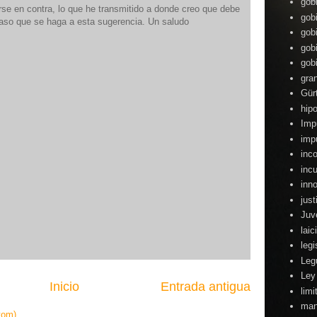
gob
rse en contra, lo que he transmitido a donde creo que debe
gob
caso que se haga a esta sugerencia. Un saludo
gob
gob
gob
gra
Gür
hipo
Imp
imp
inc
inc
inn
just
Juv
lai
legi
Leg
Ley
Inicio
Entrada antigua
lim
man
tom)