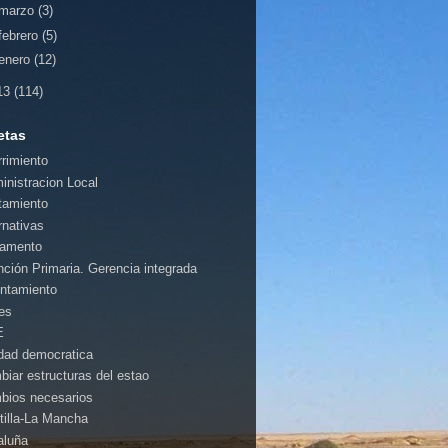
marzo
(3)
febrero
(5)
enero
(12)
13
(114)
etas
rrimiento
inistracion Local
tamiento
rnativas
amento
nción Primaria. Gerencia integrada
ntamiento
es
E
idad democratica
biar estructuras del estao
bios necesarios
tilla-La Mancha
aluña