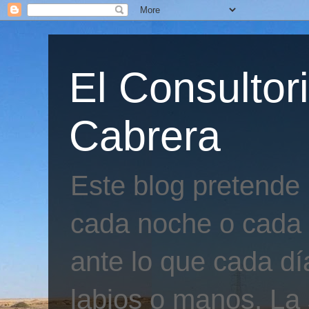
El Consultor
Cabrera
Este blog pretende
cada noche o cada 
ante lo que cada día
labios o manos. La 