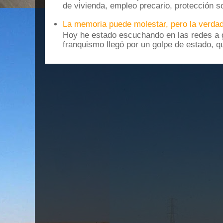
de vivienda, empleo precario, protección soc
La memoria puede molestar, pero la verdad
Hoy he estado escuchando en las redes a g
franquismo llegó por un golpe de estado, qu