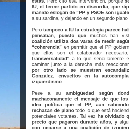
estas.
Pero cito esa intervención, porque
s
IU, el tercer partido en discordia, que r
manido eslogan de “PP y PSOE son igual
a su sardina, y dejando en un segundo plan
Pero
tampoco a IU la estrategia parece hab
pensaban, puesto que
muchos han vi
coalición utiliza dos varas de medir segú
“coherencia”
en permitir que el PP gobie
que ellos son el colaborador necesari
transversalidad"
a lo que sencillamente e
caminar junto a la derecha más reacciona
por otro lado se muestran escandali
González, envueltos en la autocompl
izquierdismo.
Pese a su
ambigüedad según dond
machaconamente el mensaje de que los 
idea política que el PP, aun sabiendo
rechazan de plano
todo lo que está haciend
potenciales votantes. Tal vez
ha olvidado q
precio que pagaron durante años, y
algu
con negarse a una coalición de izquie