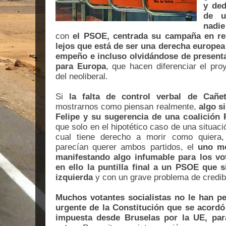
y ded
de u
nadie
con
el PSOE, centrada su campaña en re
lejos que está de ser una derecha europe
empeño e incluso olvidándose de presenta
para Europa
, que hacen diferenciar el pr
del neoliberal.
Si
la falta de control verbal de Cañe
mostrarnos como piensan realmente,
algo s
Felipe y su sugerencia de una coalición
que solo en el hipotético caso de una situac
cual tiene derecho a morir como quiera,
parecían querer ambos partidos, el
uno mo
manifestando algo infumable para los vot
en ello la puntilla final a un PSOE que 
izquierda
y con un grave problema de credibi
Muchos votantes socialistas no le han p
urgente de la Constitución que se acordó
impuesta desde Bruselas por la UE, pa