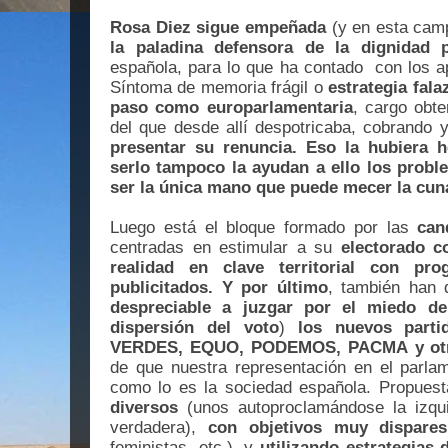
Rosa Diez sigue empeñada
(y en esta cam
la paladina defensora de la dignidad p
española, para lo que ha contado con los a
Síntoma de memoria frágil o
estrategia fala
paso como europarlamentaria
, cargo obt
del que desde allí despotricaba, cobrando 
presentar su renuncia. Eso la hubiera 
serlo tampoco la ayudan a ello los probl
ser la única mano que puede mecer la cun
Luego está el bloque formado por las
cand
centradas en estimular a su
electorado co
realidad en clave territorial con pro
publicitados. Y por último
, también han
despreciable a juzgar por el miedo de
dispersión del voto
)
los nuevos parti
VERDES, EQUO, PODEMOS, PACMA y ot
de que nuestra representación en el parla
como lo es la sociedad española. Propues
diversos
(unos autoproclamándose la izqui
verdadera),
con objetivos muy dispares
feministas, etc.), y
utilizando estrategias 