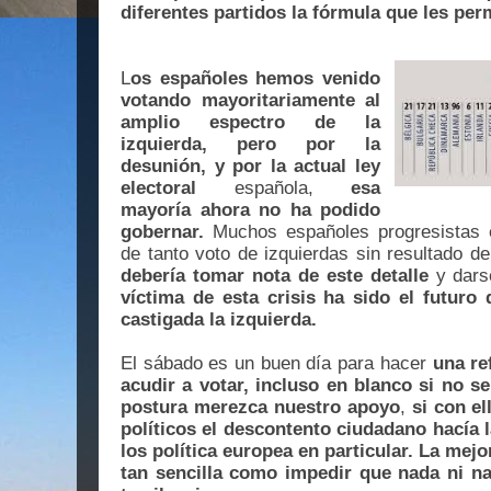
diferentes partidos la fórmula que les per
L
os españoles hemos venido
votando mayoritariamente al
amplio espectro de la
izquierda,
pero por la
desunión, y por la actual ley
electoral
española,
esa
mayoría ahora no ha podido
gobernar.
Muchos españoles progresistas
de tanto voto de izquierdas sin resultado de
debería tomar nota de este detalle
y dars
víctima de esta crisis ha sido el futuro
castigada la izquierda.
El sábado es un buen día para hacer
una re
acudir a votar, incluso en blanco si no 
postura merezca nuestro apoyo
,
si con el
políticos el descontento ciudadano hacía l
los política europea en particular. La mejo
tan sencilla como impedir que nada ni nad