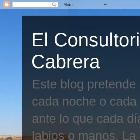
El Consultor
Cabrera
Este blog pretende
cada noche o cada 
ante lo que cada día
labios o manos. La 