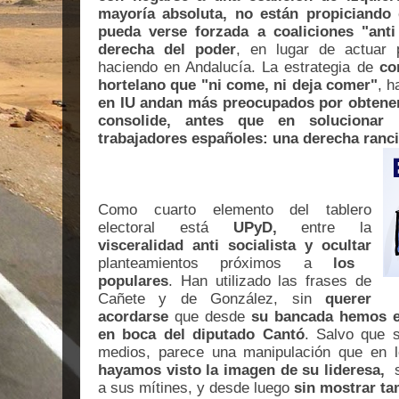
mayoría absoluta, no están propiciando 
pueda verse forzada a coaliciones "anti
derecha del poder
, en lugar de actuar 
haciendo en Andalucía. La estrategia de
co
hortelano que "ni come, ni deja comer"
, 
en IU andan más preocupados por obtener
consolide, antes que en solucionar
trabajadores españoles: una derecha ranc
Como cuarto elemento del tablero
electoral está
UPyD,
entre la
visceralidad anti socialista y ocultar
planteamientos próximos a
los
populares
. Han utilizado las frases de
Cañete y de González, sin
querer
acordarse
que desde
su bancada hemos e
en boca del diputado Cantó
. Salvo que s
medios, parece una manipulación que en l
hayamos visto la imagen de su lideresa,
s
a sus mítines, y desde luego
sin mostrar t