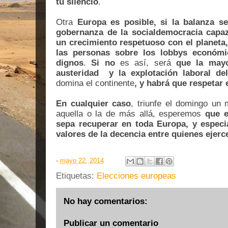
tu silencio
.
Otra
Europa es posible, si la balanza s
gobernanza de la socialdemocracia capa
un crecimiento respetuoso con el planeta,
las personas sobre los lobbys económ
dignos
.
Si no
es así, será
que la mayo
austeridad y la explotación laboral de
domina el continente
, y habrá que respetar 
En cualquier caso
, triunfe el domingo un 
aquella o la de más allá, esperemos
que e
sepa recuperar en toda Europa, y especi
valores de la decencia entre quienes ejerce
-
mayo 22, 2014
Etiquetas:
Elecciones europeas
No hay comentarios:
Publicar un comentario