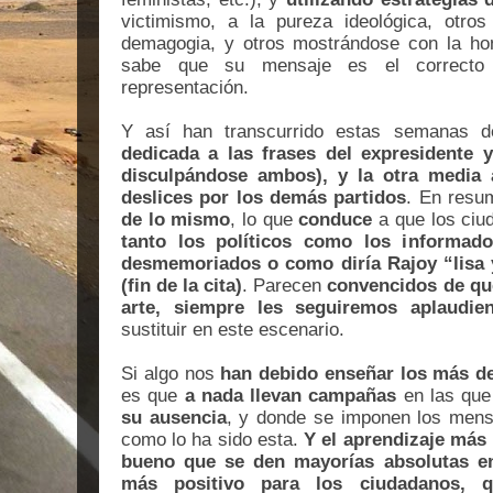
victimismo, a la pureza ideológica, otros 
demagogia, y otros mostrándose con la ho
sabe que su mensaje es el correcto
representación.
Y así han transcurrido estas semanas
dedicada a las frases del expresidente 
disculpándose ambos), y la otra media
deslices por los demás partidos
. En res
de lo mismo
, lo que
conduce
a que los ci
tanto los políticos como los informad
desmemoriados o como diría Rajoy “lisa 
(fin de la cita)
. Parecen
convencidos de que
arte, siempre les seguiremos aplaudie
sustituir en este escenario.
Si algo nos
han debido enseñar los más de
es que
a
nada llevan
campañas
en las qu
su ausencia
, y donde se imponen los mensa
como lo ha sido esta.
Y el aprendizaje más
bueno que se den mayorías absolutas e
más positivo para los ciudadanos, q