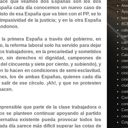
 hace que veamos dos Españas son los dos
Ate
spaña
cada día conocemos un nuevo caso de
Ayu
listo de esa España que va bien con el PP,
se lo
bas
 impasividad de la justicia
; y en la otra España
BC
tándonos.
cal
cam
a primera España a través del gobierno, en
cam
io
, la reforma laboral solo ha servido para dejar
Cas
os trabajadores, en la precariedad y sometidos
Cat
do, sin derechos ni dignidad, campeones de
cie
del cincuenta y siete por ciento, y subiendo), y
cin
en lo hacen en condiciones de semi-esclavitud.
cin
nes, los de ambas Españas, quienes cada día
cin
alir de ese círculo.
¡Ah!, y que no protesten
ciu
hacen.
con
Con
con
prensible que parte de la clase trabajadora o
Con
s se planteen continuar apoyando al partido
con
ternativa existente pueda provocar todos los
Cor
ada día parece más difícil superar las cotas de