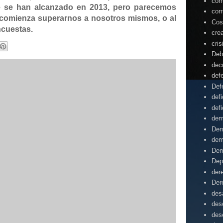
cor
e se han alcanzado en 2013, pero parecemos
cor
e comienza superarnos a nosotros mismos,
o al
Cos
cuestas.
cre
cris
Deb
dec
def
Def
defi
defi
dem
Dem
dem
Dem
Dep
der
Der
desa
des
des