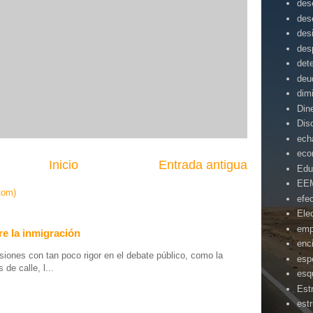
des
des
des
des
det
deu
dim
Din
Dis
ech
eco
Inicio
Entrada antigua
Edu
EE
tom)
efe
Ele
emp
e la inmigración
enc
iones con tan poco rigor en el debate público, como la
esp
de calle, l...
esq
Est
estr