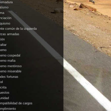
remadura
atismo
ima
anciación
nquismo
ente común de la izquierda
rzas armadas
tión
altar
ierno
ierno cospedal
ierno mafia
ierno mentiroso
ierno miserable
ndes fortunas
tel
crita
uestos
unidad
ompatibilidad de cargos
umplimiento