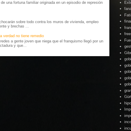
Ext
o” de una fortuna familiar originada en un episodio de represión
.
fan
Fat
fin
chocarán sobre todo contra los muros de vivienda, empleo
ente y brechas ...
fra
fre
a verdad no tiene remedio
Fue
edes a gente joven que niega que el franquismo llegó por un
ctadura y que...
ges
Gibr
gob
gob
gob
gob
gob
gra
Gür
hipo
Imp
imp
inc
inc