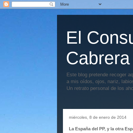
El Consu
Cabrera
Este blog pretende recoger aq
a mis oídos, ojos, nariz, labi
Un retrato personal de los ah
miércoles, 8 de enero de 2014
La España del PP, y la otra Es