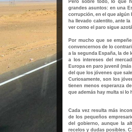
Pero sobre todo, lo que
grandes asuntos: en una E
corrupción, en el que algún 
ha llevado calentito, ante la
ver como el paro sigue azo
Por mucho que se empeñe l
convencernos de lo contrar
a la segunda España, la de l
a los intereses del merca
Europa en paro juvenil (más 
del que los jóvenes que sal
Curiosamente, son los jóve
tienen menos esperanza de s
que además hay multa si lo 
Cada vez resulta más incom
de los pequeños empresario
del gobierno,
aunque la al
recelos y dudas posibles
. C