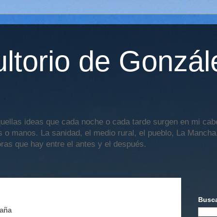
ltorio de Gonzál
uellas ideas que cada noche o cada tarde surgen en mi cabe
os o manos. La sanidad, el medio rural, el pueblo, La Mancha,
oras que hay entre el antes y el después.
Busca
paña