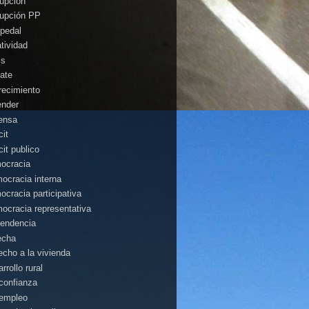
rupción
rupción PP
pedal
atividad
is
ate
recimiento
ender
ensa
cit
cit publico
ocracia
ocracia interna
ocracia participativa
ocracia representativa
endencia
echa
echo a la vivienda
rrollo rural
confianza
empleo