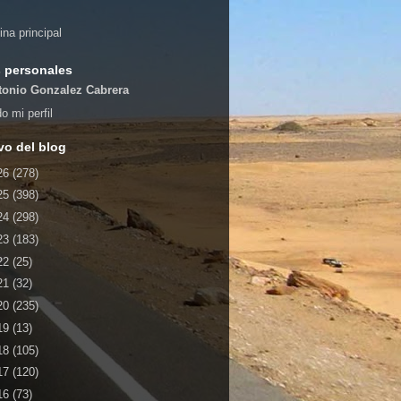
ina principal
 personales
tonio Gonzalez Cabrera
o mi perfil
vo del blog
26
(278)
25
(398)
24
(298)
23
(183)
22
(25)
21
(32)
20
(235)
19
(13)
18
(105)
17
(120)
16
(73)