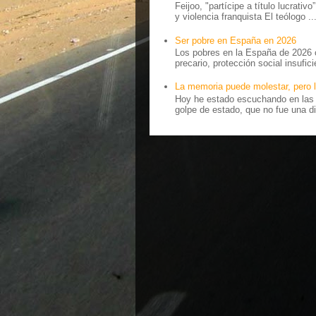
Feijoo, "partícipe a título lucrativ
y violencia franquista El teólogo ..
Ser pobre en España en 2026
Los pobres en la España de 2026 
precario, protección social insufici
La memoria puede molestar, pero l
Hoy he estado escuchando en las r
golpe de estado, que no fue una di