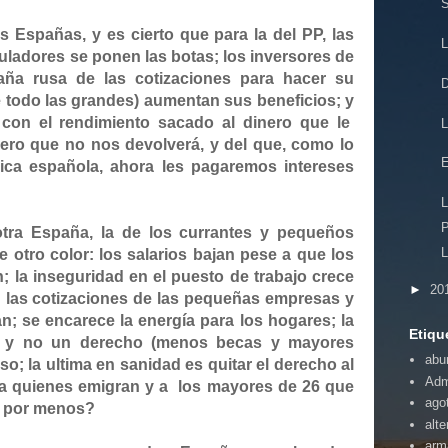
S
 Españas, y es cierto que para la del PP, las
L
uladores se ponen las botas; los inversores de
ña rusa de las cotizaciones para hacer su
D
 todo las grandes) aumentan sus beneficios; y
 con el rendimiento sacado al dinero que le
L
ero que no nos devolverá, y del que, como lo
E
lica española,
ahora les pagaremos intereses
L
P
tra España, la de los currantes y pequeños
L
e otro color:
los salarios bajan pese a que los
; la inseguridad en el puesto de trabajo crece
►
20
 las cotizaciones de las pequeñas empresas y
; se encarece la energía para los hogares; la
Etiqu
io y no un derecho (menos becas y mayores
abu
so; la ultima en sanidad es quitar el derecho al
Adm
o a quienes emigran y a los mayores de 26 que
ago
s por menos?
alte
arm