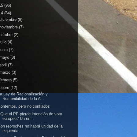
15
(96)
14
(64)
diciembre
(9)
noviembre
(7)
octubre
(2)
julio
(4)
junio
(7)
mayo
(8)
abril
(7)
marzo
(3)
febrero
(5)
enero
(12)
a Ley de Racionalización y
Sostenibilidad de la A...
ontentos, pero no confiados
Que el PP pierde intención de voto
europeo? Un en...
on reproches no habrá unidad de la
izquierda