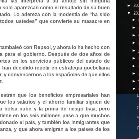
ía las interpreta a su antojo sin ninguna
►
20
e solo aparezcan como el resultado de su buen
▼
20
stado. Lo adereza con la modestia de “ha sido
►
de todos ustedes” que convierte su masacre en
►
►
►
tambaleó con Repsol, y ahora lo ha hecho con
►
a para el gobierno
.
Después de dos años de
►
rtes en los servicios públicos del estado de
►
s han decidido repetir en estrategia goebeliana
►
r, y convencernos a los españoles de que ellos
z.
►
▼
uestran que los beneficios empresariales han
L
e los salarios y el ahorro familiar siguen de
C
a bolsa sube y la prima de riesgo baja,
pero
tiene en los seis millones pese a que muchos
¿
onado el país, y también los inmigrantes que
C
anza, y que ahora emigran a los países de los