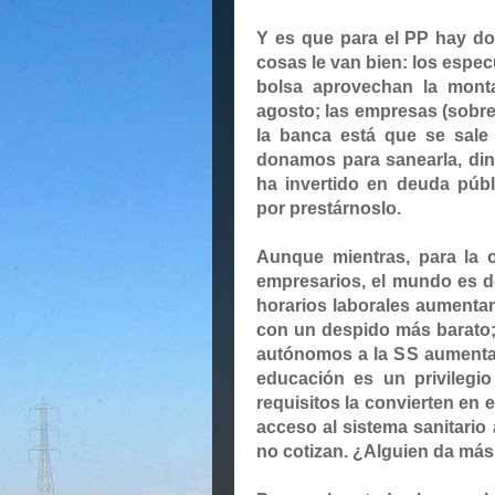
Y es que para el PP hay dos
cosas le van bien:
los espec
bolsa aprovechan la monta
agosto; las empresas (sobre
la banca está que se sale
donamos para sanearla,
din
ha invertido en deuda púb
por prestárnoslo.
Aunque mientras,
para la o
empresarios, el mundo es d
horarios laborales aumentan
con un despido más barato;
autónomos a la SS aumentan
educación es un privileg
requisitos la convierten en e
acceso al sistema sanitari
no cotizan
. ¿Alguien da má