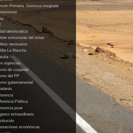
nción Primaria. Gerencia integrada
ntamiento
es
E
idad democratica
biar estructuras del estao
bios necesarios
tilla-La Mancha
aluña
rre urgencias
ismo de cospedal
ismo del PP
ismo gubernamental
dadania
ferencia
ferencia Politica
ferencia psoe
greso extraordinario
stitución
poraciones económicas