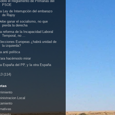
obre el Reglamento de Primarias del
PSOE
a Ley de Interrupción del embarazo
de Rajoy
ebe ganar el socialismo, no que
pierda la derecha
a reforma de la Incapacidad Laboral
Temporal, no ...
lecciones Europeas ¿habrá unidad de
la izquierda?
a anti política
ara hacérnoslo mirar
a España del PP, y la otra España
13
(114)
etas
rrimiento
inistracion Local
tamiento
rnativas
amento