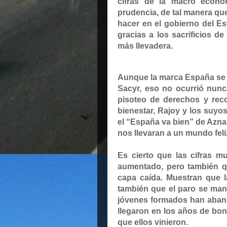
cifras de la macro econom
prudencia, de tal manera qu
hacer en el gobierno del E
gracias a los sacrificios 
más llevadera.
Aunque la marca España se 
Sacyr, eso no ocurrió nunc
pisoteo de derechos y reco
bienestar
, Rajoy y los suyo
el “España va bien” de Azna
nos llevaran a un mundo feli
Es cierto que las cifras m
aumentado, pero también qu
capa caída. Muestran que l
también que el paro se man
jóvenes formados han aband
llegaron en los años de bon
que ellos vinieron.