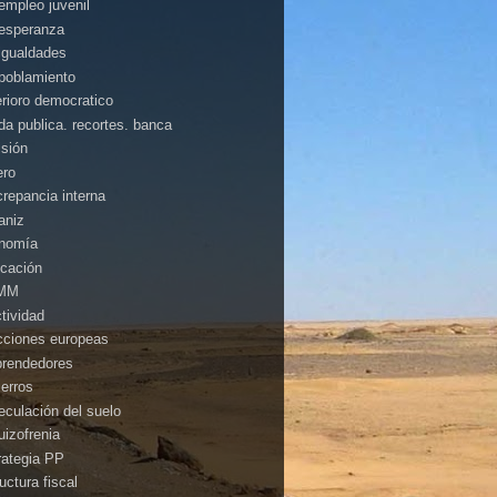
empleo juvenil
esperanza
igualdades
poblamiento
erioro democratico
da publica. recortes. banca
isión
ero
crepancia interna
aniz
nomía
cación
MM
ctividad
cciones europeas
rendedores
ierros
eculación del suelo
uizofrenia
rategia PP
uctura fiscal