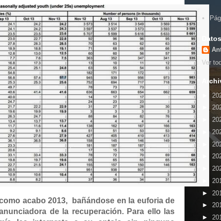
Pág
Datos
An
Ver tod
Archi
►
20
►
20
►
20
►
20
►
20
►
20
►
20
►
20
►
20
 como acabo 2013,
bañándose en la euforia de
►
20
l, anunciadora de la recuperación. Para ello las
►
20