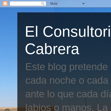
El Consultor
Cabrera
Este blog pretende
cada noche o cada 
ante lo que cada día
labios o manos. La 