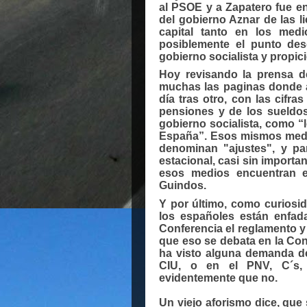
al PSOE y a Zapatero fue e
del gobierno Aznar de las 
capital tanto en los medi
posiblemente el punto des
gobierno socialista y propic
Hoy revisando la prensa 
muchas las paginas donde a
día tras otro, con las cifr
pensiones y de los sueldos 
gobierno socialista, como “l
España”. Esos mismos medio
denominan "ajustes", y pa
estacional, casi sin import
esos medios encuentran 
Guindos.
Y por último, como curiosi
los españoles están enfad
Conferencia el reglamento y 
que eso se debata en la Co
ha visto alguna demanda de
CIU, o en el PNV, C´s, 
evidentemente que no.
Un viejo aforismo dice, que 