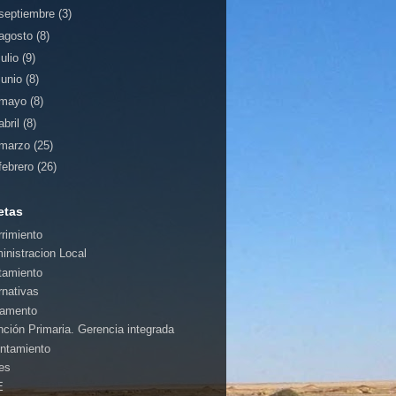
septiembre
(3)
agosto
(8)
julio
(9)
junio
(8)
mayo
(8)
abril
(8)
marzo
(25)
febrero
(26)
etas
rrimiento
inistracion Local
tamiento
rnativas
amento
nción Primaria. Gerencia integrada
ntamiento
es
E