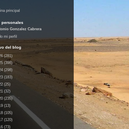
ina principal
 personales
tonio Gonzalez Cabrera
o mi perfil
vo del blog
26
(281)
25
(398)
24
(298)
23
(183)
22
(25)
21
(32)
20
(235)
19
(13)
18
(105)
17
(120)
16
(73)