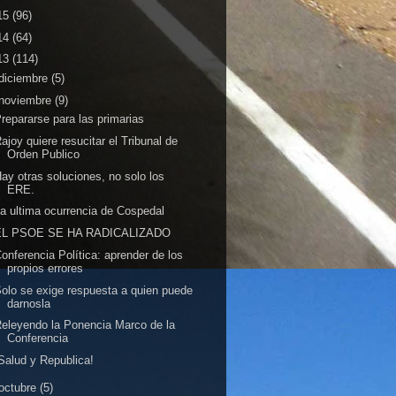
15
(96)
14
(64)
13
(114)
diciembre
(5)
noviembre
(9)
repararse para las primarias
ajoy quiere resucitar el Tribunal de
Orden Publico
ay otras soluciones, no solo los
ERE.
a ultima ocurrencia de Cospedal
EL PSOE SE HA RADICALIZADO
onferencia Política: aprender de los
propios errores
olo se exige respuesta a quien puede
darnosla
eleyendo la Ponencia Marco de la
Conferencia
Salud y Republica!
octubre
(5)