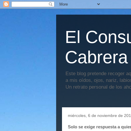
El Consu
Cabrera
Este blog pretende recoger aq
a mis oídos, ojos, nariz, labi
Un retrato personal de los ah
miércoles, 6 de noviembre de 20
Solo se exige respuesta a qui