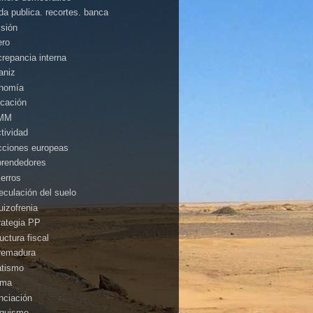
da publica. recortes. banca
isión
ero
crepancia interna
aniz
nomía
cación
MM
ctividad
cciones europeas
rendedores
ierros
eculación del suelo
uizofrenia
rategia PP
uctura fiscal
remadura
atismo
ima
anciación
nquismo