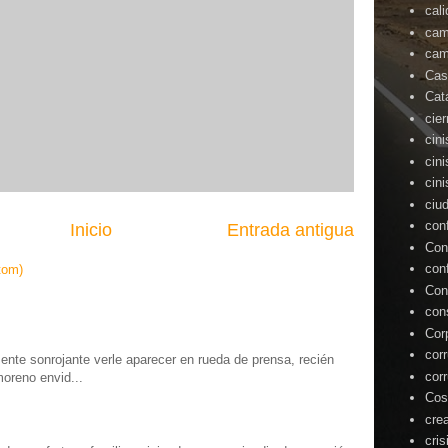
cal
cam
cam
Cas
Cat
cie
cin
cin
cin
ciu
con
Inicio
Entrada antigua
Con
con
tom)
Con
con
Cor
cor
te sonrojante verle aparecer en rueda de prensa, recién
cor
moreno envid...
Cos
cre
cris