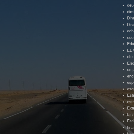
deu
dim
Din
Dis
ech
eco
Edu
EE
efe
Ele
emp
enc
esp
esq
Est
estr
Ext
fan
Fat
fin
fra