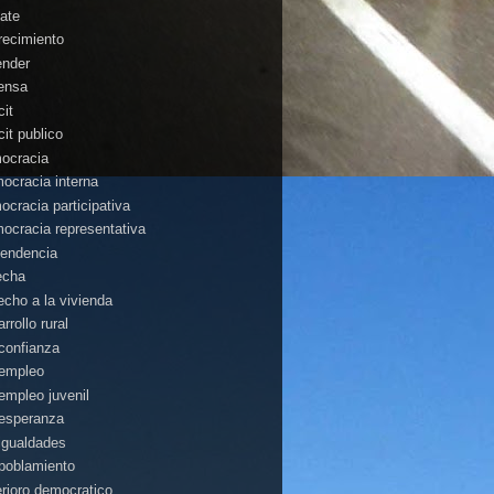
ate
recimiento
ender
ensa
cit
cit publico
ocracia
ocracia interna
ocracia participativa
ocracia representativa
endencia
echa
echo a la vivienda
rrollo rural
confianza
empleo
empleo juvenil
esperanza
igualdades
poblamiento
erioro democratico