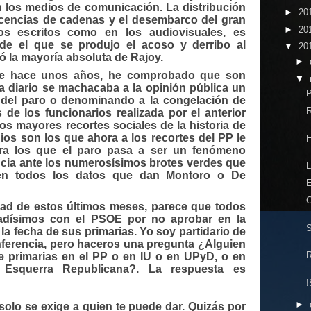
n los medios de comunicación. La distribución
►
20
licencias de cadenas y el desembarco del gran
►
20
os escritos como en los audiovisuales, es
de el que se produjo el acoso y derribo al
▼
20
ió la mayoría absoluta de Rajoy.
►
de hace unos años, he comprobado que son
▼
 diario se machacaba a la opinión pública un
P
as del paro o denominando a la congelación de
R
de los funcionarios realizada por el anterior
os mayores recortes sociales de la historia de
s son los que ahora a los recortes del PP le
H
ra los que el paro pasa a ser un fenómeno
ancia ante los numerosísimos brotes verdes que
L
en todos los datos que dan Montoro o De
C
dad de estos últimos meses, parece que todos
adísimos con el PSOE por no aprobar en la
S
la fecha de sus primarias. Yo soy partidario de
nferencia, pero haceros una pregunta ¿Alguien
R
 primarias en el PP o en IU o en UPyD, o en
Esquerra Republicana?. La respuesta es
!
►
solo se exige a quien te puede dar. Quizás por