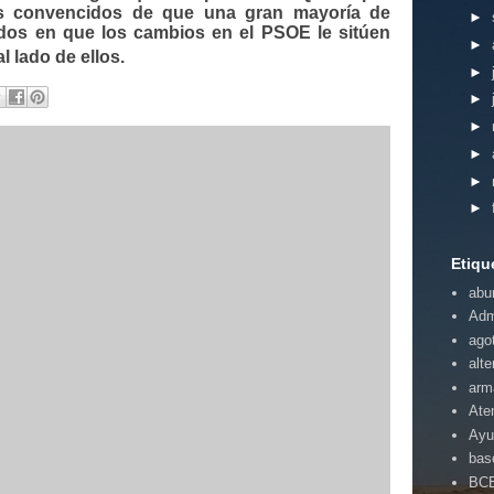
s convencidos de que una gran mayoría de
►
dos en que los cambios en el PSOE le sitúen
►
l lado de ellos.
►
►
►
►
►
►
Etiqu
abu
Adm
ago
alte
arm
Ate
Ayu
bas
BC