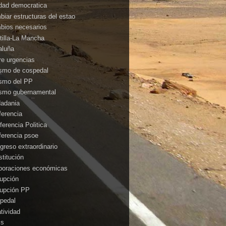
idad democratica
biar estructuras del estao
bios necesarios
tilla-La Mancha
aluña
rre urgencias
ismo de cospedal
ismo del PP
ismo gubernamental
dadania
ferencia
ferencia Politica
ferencia psoe
greso extraordinario
stitución
poraciones económicas
rupción
rupción PP
pedal
atividad
is