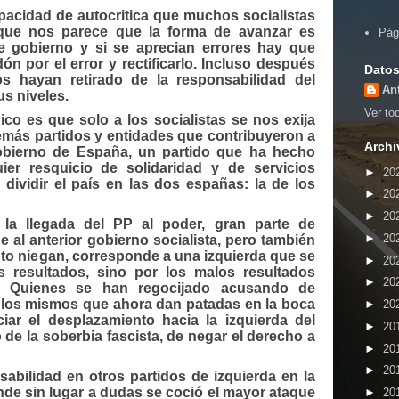
pacidad de autocritica que muchos socialistas
ue nos parece que la forma de avanzar es
Pág
de gobierno y si se aprecian errores hay que
n por el error y rectificarlo. Incluso después
Datos
 hayan retirado de la responsabilidad del
An
s niveles.
Ver tod
co es que solo a los socialistas se nos exija
demás partidos y entidades que contribuyeron a
Archi
bierno de España, un partido que ha hecho
uier resquicio de solidaridad y de servicios
►
20
 dividir el país en las dos españas: la de los
►
20
►
20
la llegada del PP al poder, gran parte de
►
20
 al anterior gobierno socialista, pero también
to niegan, corresponde a una izquierda que se
►
20
s resultados, sino por los malos resultados
►
20
mo. Quienes se han regocijado acusando de
 los mismos que ahora dan patadas en la boca
►
20
ar el desplazamiento hacia la izquierda del
►
20
de la soberbia fascista, de negar el derecho a
►
20
►
20
abilidad en otros partidos de izquierda en la
nde sin lugar a dudas se coció el mayor ataque
►
20