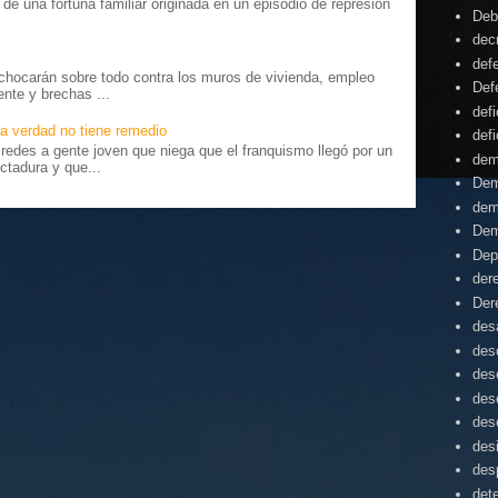
o” de una fortuna familiar originada en un episodio de represión
Deb
.
dec
def
chocarán sobre todo contra los muros de vivienda, empleo
Def
ente y brechas ...
defi
a verdad no tiene remedio
defi
edes a gente joven que niega que el franquismo llegó por un
dem
ctadura y que...
Dem
dem
Dem
Dep
der
Der
desa
des
des
des
des
des
des
det