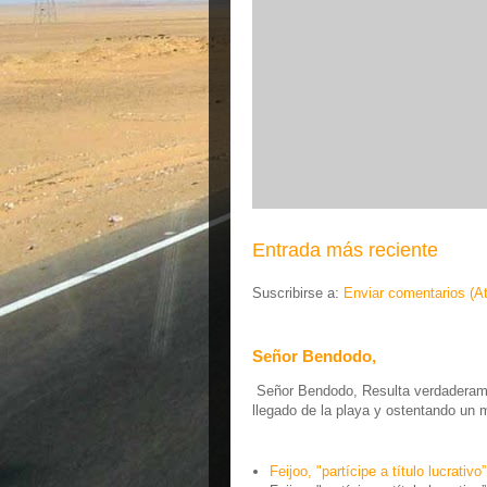
Entrada más reciente
Suscribirse a:
Enviar comentarios (A
Señor Bendodo,
Señor Bendodo, Resulta verdaderamen
llegado de la playa y ostentando un 
Feijoo, "partícipe a título lucrativo”