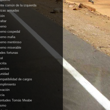
ente común de la izquierda
rzas armadas
tión
altar
ierno
ierno cospedal
ierno mafia
ierno mentiroso
ierno miserable
ndes fortunas
tel
crita
uestos
unidad
ompatibilidad de cargos
umplimiento
ovación
icia
entudes Tomás Meabe
cismo