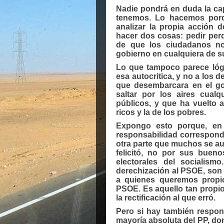
Nadie pondrá en duda la ca
tenemos. Lo hacemos porq
analizar la propia acción 
hacer dos cosas: pedir perdó
de que los ciudadanos nos
gobierno en cualquiera de su
Lo que tampoco parece lógi
esa autocritica, y no a los 
que desembarcara en el go
saltar por los aires cualq
públicos, y que ha vuelto a
ricos y la de los pobres.
Expongo esto porque, en 
responsabilidad corresponde
otra parte que muchos se au
felicitó, no por sus bueno
electorales del socialis
derechización al PSOE, son
a quienes queremos propici
PSOE. Es aquello tan propio 
la rectificación al que erró.
Pero si hay también respons
mayoría absoluta del PP, do