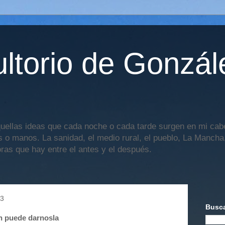
ltorio de Gonzál
uellas ideas que cada noche o cada tarde surgen en mi cabe
os o manos. La sanidad, el medio rural, el pueblo, La Mancha,
oras que hay entre el antes y el después.
13
Busca
en puede darnosla