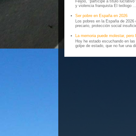
Feijoo, "partícipe a título lucrativ
y violencia franquista El teólogo ..
Ser pobre en España en 2026
Los pobres en la España de 2026 
precario, protección social insufici
La memoria puede molestar, pero l
Hoy he estado escuchando en las r
golpe de estado, que no fue una di