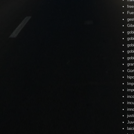
fre
Fue
ges
Gibr
gob
gob
gob
gob
gob
gra
Gür
hipo
Imp
imp
inc
inc
inn
just
Juv
lai