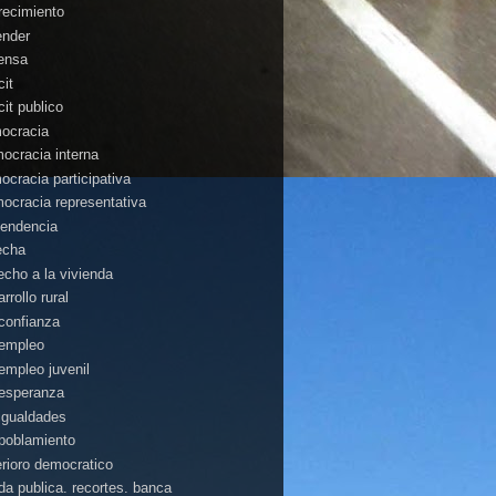
recimiento
ender
ensa
cit
cit publico
ocracia
ocracia interna
ocracia participativa
ocracia representativa
endencia
echa
echo a la vivienda
rrollo rural
confianza
empleo
empleo juvenil
esperanza
igualdades
poblamiento
erioro democratico
da publica. recortes. banca