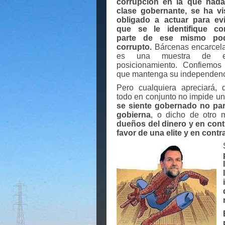
corrupción en la que nada
clase gobernante, se ha vi
obligado a actuar para evi
que se le identifique c
parte de ese mismo po
corrupto.
Bárcenas encarcel
es una muestra de e
posicionamiento. Confiemos
que mantenga su independenc
Pero cualquiera apreciará, 
todo en conjunto no impide 
se siente gobernado no para
gobierna
, o dicho de otro
dueños del dinero y en cont
favor de una elite y en contra