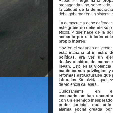
Puede ser
legítima la pro
propaganda sino, sobre todo,
la calidad de la democracia
debe gobernar en un sistema 
La democracia debe defender lo
este gobierno defiende solo 
éticos, y que
hace de la pol
actuante por el interés col
propio interés.
Hoy, en el segundo aniversar
esta mañana al ministro 
políticas, era ver un ej
desfavorecidos de merecer
llevan
. Esto
es la violencia
mantener sus privilegios, y
reformas estructurales que p
laborales.
Sin olvidar, que rev
de violencia callejera.
Curiosamente,
en es
escenario se han encontr
con un enemigo inesperado,
poder judicial, que ante
alarma social creada por