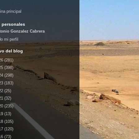
ina principal
 personales
tonio Gonzalez Cabrera
o mi perfil
vo del blog
26
(281)
25
(398)
24
(298)
23
(183)
22
(25)
21
(32)
20
(235)
19
(13)
18
(105)
17
(120)
16
(73)