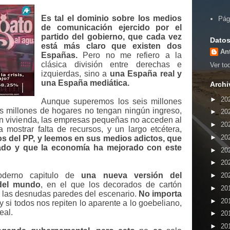
Es tal el dominio sobre los medios
Pág
de comunicación ejercido por el
partido del gobierno, que cada vez
Datos
está más claro que existen dos
An
Españas.
Pero no me refiero a la
clásica división entre derechas e
Ver tod
izquierdas, sino a
una España real y
una España mediática.
Archi
►
20
Aunque superemos los seis millones
 millones de hogares no tengan ningún ingreso,
►
20
in vivienda, las empresas pequeñas no acceden al
►
20
 mostrar falta de recursos, y un largo etcétera,
►
20
 del PP, y leemos en sus medios adictos, que
sado y que la economía ha mejorado con este
►
20
►
20
erno capitulo de
una nueva versión del
►
20
 del mundo
, en el que los decorados de cartón
►
20
de las desnudas paredes del escenario.
No importa
►
20
 y si todos nos repiten lo aparente a lo goebeliano,
eal.
►
20
►
20