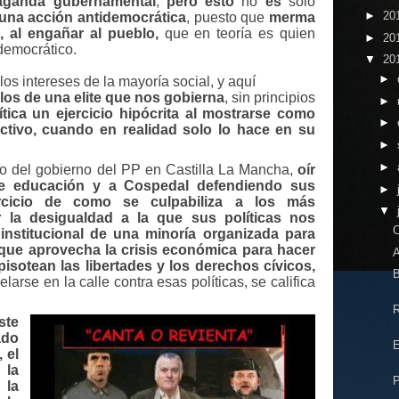
paganda gubernamental
,
pero esto
no
es
solo
►
20
una acción antidemocrática
, puesto que
merma
, al engañar al pueblo,
que en teoría es quien
►
20
democrático.
▼
20
►
s intereses de la mayoría social, y aquí
los de una elite que nos gobierna
, sin principios
►
ítica un ejercicio hipócrita al mostrarse como
►
ectivo, cuando en realidad solo lo hace en su
►
►
io del gobierno del PP en Castilla La Mancha,
oír
de educación y a Cospedal defendiendo sus
►
ercicio de como se culpabiliza a los más
▼
 la desigualdad a la que sus políticas nos
C
 institucional de una minoría organizada para
 que aprovecha la crisis económica para hacer
A
isotean las libertades y los derechos cívicos,
B
elarse en la calle contra esas políticas, se califica
R
te
ado
E
 el
 la
P
 la