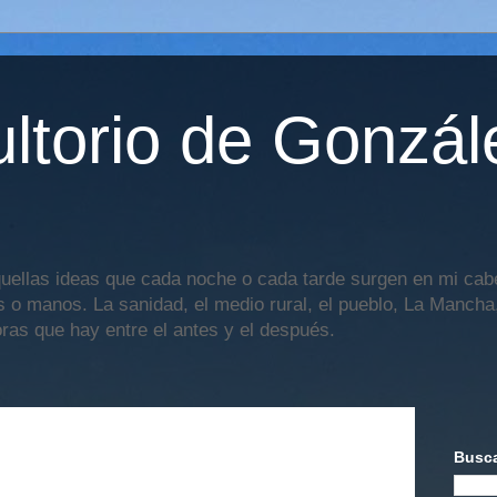
ltorio de Gonzál
uellas ideas que cada noche o cada tarde surgen en mi cabe
os o manos. La sanidad, el medio rural, el pueblo, La Mancha,
oras que hay entre el antes y el después.
Busca