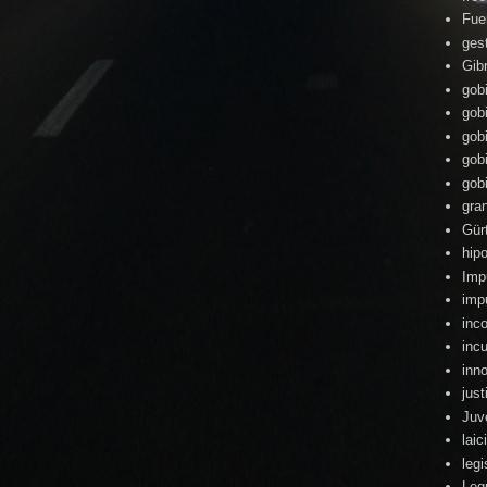
Fue
ges
Gibr
gob
gob
gob
gob
gob
gra
Gür
hipo
Imp
imp
inc
inc
inn
just
Juv
lai
legi
Leg