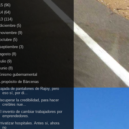
15
(96)
14
(64)
13
(114)
diciembre
(5)
noviembre
(9)
octubre
(5)
septiembre
(3)
agosto
(8)
julio
(9)
junio
(8)
inismo gubernamental
 propósito de Bárcenas
ajada de pantalones de Rajoy, pero
eso sí, por di...
ecuperar la credibilidad, para hacer
creíbles nue...
l invento de cambiar trabajadores por
emprendedores.
rivatizar hospitales. Antes si, ahora
no