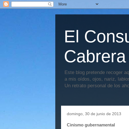
El Consu
Cabrera
Este blog pretende recoger aq
a mis oídos, ojos, nariz, labi
Un retrato personal de los ah
domingo, 30 de junio de 2013
Cinismo gubernamental