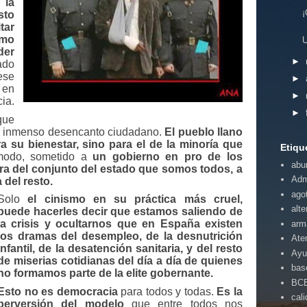
 la
¡
sto
tar
omo
U
der
►
ado
se
►
 en
►
ia.
►
que
un inmenso desencanto ciudadano.
El pueblo llano
 su bienestar, sino para el de la minoría que
Etiqu
 modo, sometido a
un gobierno en pro de los
abu
ra del conjunto del estado que somos todos, a
Adm
 del resto.
ago
Solo
el cinismo en su práctica más cruel,
alte
puede hacerles decir que estamos saliendo de
la crisis y ocultarnos que en España existen
arm
los dramas del desempleo, de la desnutrición
Ate
infantil, de la desatención sanitaria, y del resto
Ayu
de miserias cotidianas del día a día de quienes
bas
no formamos parte de la elite gobernante.
BC
Esto no es democracia
para todos y todas.
Es la
cal
perversión del modelo
que entre todos nos