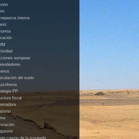
isión
ero
crepancia interna
aniz
nomía
cación
MM
ctividad
cciones europeas
rendedores
ierros
eculación del suelo
uizofrenia
rategia PP
uctura fiscal
remadura
atismo
ima
anciación
nquismo
ente común de la izquierda