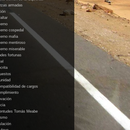
rzas armadas
tión
altar
ierno
ierno cospedal
ierno mafia
ierno mentiroso
ierno miserable
ndes fortunas
tel
crita
uestos
unidad
ompatibilidad de cargos
umplimiento
ovación
icia
entudes Tomás Meabe
cismo
slación
uleyo