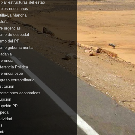
biar estructuras del estao
bios necesarios
tilla-La Mancha
aluña
rre urgencias
ismo de cospedal
ismo del PP
ismo gubernamental
dadania
ferencia
ferencia Politica
ferencia psoe
greso extraordinario
stitución
poraciones económicas
rupción
rupción PP
pedal
atividad
is
ate