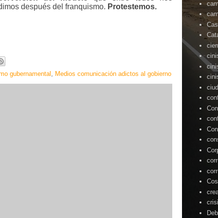
cam
dimos después del franquismo.
Protestemos.
cam
Cas
Cat
cie
cin
cin
smo gubernamental
,
Medios comunicación adictos al gobierno
cin
ciu
con
Con
con
Con
con
Cor
cor
cor
Cos
cre
cris
Deb