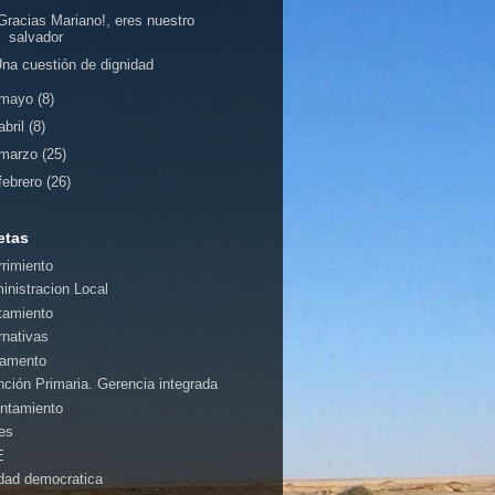
Gracias Mariano!, eres nuestro
salvador
na cuestión de dignidad
mayo
(8)
abril
(8)
marzo
(25)
febrero
(26)
etas
rrimiento
inistracion Local
tamiento
rnativas
amento
nción Primaria. Gerencia integrada
ntamiento
es
E
idad democratica