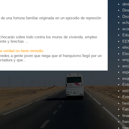
dim
Din
Dis
o” de una fortuna familiar originada en un episodio de represión
.
ech
eco
Edu
chocarán sobre todo contra los muros de vivienda, empleo
ente y brechas ...
EE
efe
a verdad no tiene remedio
Ele
edes a gente joven que niega que el franquismo llegó por un
emp
ctadura y que...
enc
esp
esq
Est
estr
Ext
fan
Fat
fin
fra
fre