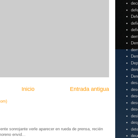
dec
def
Def
defi
defi
dem
Dem
dem
Dem
Dep
der
Der
desa
Inicio
Entrada antigua
des
des
tom)
des
des
des
des
te sonrojante verle aparecer en rueda de prensa, recién
det
moreno envid...
deu