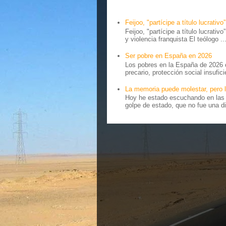
Feijoo, "partícipe a título lucrativo”
Feijoo, "partícipe a título lucrativ
y violencia franquista El teólogo ..
Ser pobre en España en 2026
Los pobres en la España de 2026 
precario, protección social insufici
La memoria puede molestar, pero l
Hoy he estado escuchando en las r
golpe de estado, que no fue una di