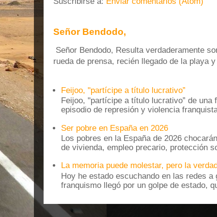
Suscribirse a:
Enviar comentarios (Atom)
Señor Bendodo,
Señor Bendodo, Resulta verdaderamente sonr
rueda de prensa, recién llegado de la playa 
Feijoo, "partícipe a título lucrativo”
Feijoo, "partícipe a título lucrativo” de una
episodio de represión y violencia franquista
Ser pobre en España en 2026
Los pobres en la España de 2026 chocarán
de vivienda, empleo precario, protección soc
La memoria puede molestar, pero la verdad
Hoy he estado escuchando en las redes a g
franquismo llegó por un golpe de estado, qu