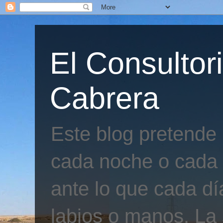
El Consultor
Cabrera
Este blog pretende
cada noche o cada 
ante lo que cada día
labios o manos. La 