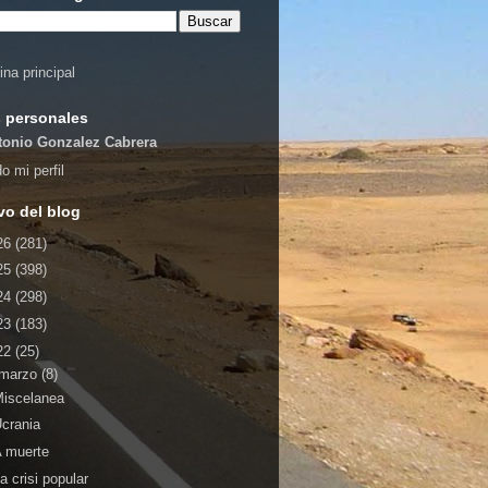
ina principal
 personales
tonio Gonzalez Cabrera
o mi perfil
vo del blog
26
(281)
25
(398)
24
(298)
23
(183)
22
(25)
marzo
(8)
Miscelanea
crania
 muerte
a crisi popular