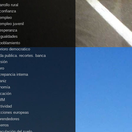
rrollo rural
confianza
empleo
empleo juvenil
esperanza
igualdades
poblamiento
erioro democratico
da publica. recortes. banca
isión
ero
crepancia interna
aniz
nomía
cación
MM
ctividad
cciones europeas
rendedores
ierros
eculación del suelo