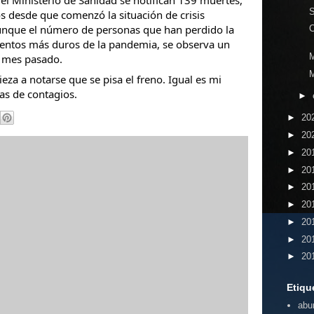
el Ministerio de Sanidad se notifican 139 muertes, 
S
dos desde que comenzó la situación de crisis 
unque el número de personas que han perdido la 
C
entos más duros de la pandemia, se observa un 
l mes pasado.
M
za a notarse que se pisa el freno. Igual es mi 
ras de contagios.
►
►
20
►
20
►
20
►
20
►
20
►
20
►
20
►
20
►
20
Etiqu
abu