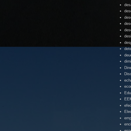
desa
des
des
des
des
des
des
det
deu
dim
Din
Dis
ech
eco
Edu
EE
efe
Ele
emp
enc
esp