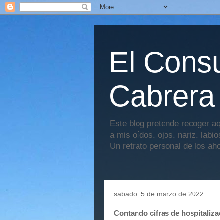
El Consu
Cabrera
Este blog pretende recoger aq
a mis oídos, ojos, nariz, labi
Un retrato personal de los ah
sábado, 5 de marzo de 2022
Contando cifras de hospitaliz