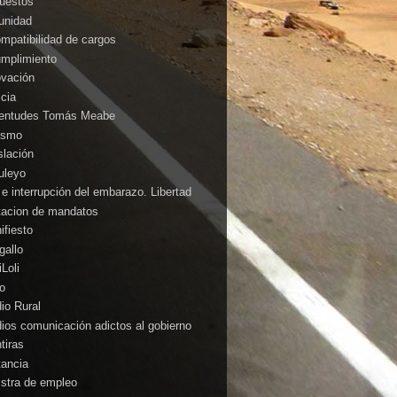
uestos
unidad
ompatibilidad de cargos
umplimiento
ovación
icia
entudes Tomás Meabe
cismo
slación
uleyo
 e interrupción del embarazo. Libertad
itacion de mandatos
ifiesto
gallo
Loli
o
io Rural
ios comunicación adictos al gobierno
tiras
tancia
istra de empleo