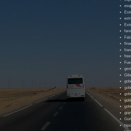
esq
Est
estr
Ext
fan
Fat
fin
fra
fre
Fue
ges
Gibr
gob
gob
gob
gob
gob
gra
Gür
hipo