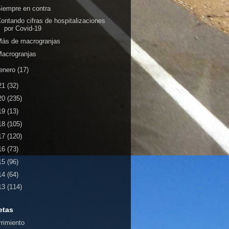
iempre en contra
ontando cifras de hospitalizaciones
por Covid-19
Más de macrogranjas
acrogranjas
enero
(17)
21
(32)
20
(235)
19
(13)
18
(105)
17
(120)
16
(73)
15
(96)
14
(64)
13
(114)
etas
rrimiento