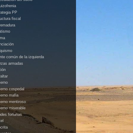
uizofrenia
rategia PP
uctura fiscal
remadura
atismo
ima
anciación
nquismo
ente común de la izquierda
rzas armadas
tión
altar
ierno
ierno cospedal
ierno mafia
ierno mentiroso
ierno miserable
ndes fortunas
tel
crita