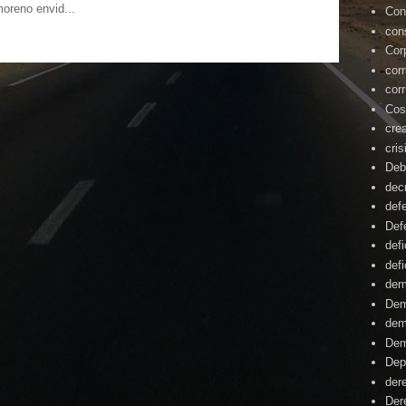
moreno envid...
Con
con
Cor
cor
cor
Cos
cre
cris
Deb
dec
def
Def
defi
defi
dem
Dem
dem
Dem
Dep
der
Der