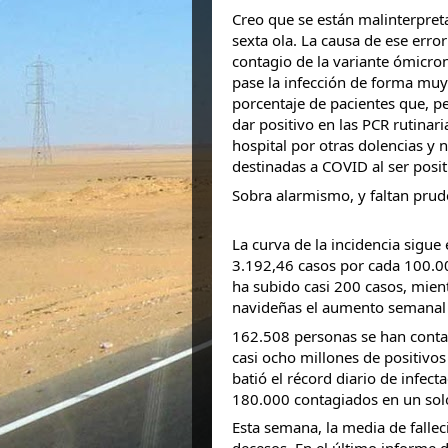
Creo que se están malinterpreta
sexta ola. La causa de ese error
contagio de la variante ómicro
pase la infección de forma muy 
porcentaje de pacientes que, pese
dar positivo en las PCR rutinari
hospital por otras dolencias y
destinadas a COVID al ser posit
Sobra alarmismo, y faltan pru
La curva de la incidencia sigue
3.192,46 casos por cada 100.000
ha subido casi 200 casos, mient
navideñas el aumento semanal
162.508 personas se han contagi
casi ocho millones de positivos
batió el récord diario de infect
180.000 contagiados en un solo
Esta semana, la media de falle