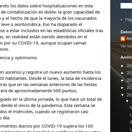
ndo los datos sobre hospitalizaciones en esta 
 de contabilización es doble: la gran capacidad de 
n y el hecho de que la mayoría de los vacunados 
Pág
leve o asintomática. Eso ha disparado el 
 a estar incluidos en las estadísticas oficiales tras 
Datos
as, en realidad están siendo atendidos en el 
An
 no por su COVID-19, aunque ocupan camas 
Ver tod
ivos.
dencia y optimismo
Archi
►
20
 en ascenso y registra un nuevo aumento hasta los 
►
20
 habitantes. Desde el lunes, la tasa de incidencia 
►
20
ras que en las semanas anteriores de las fiestas 
►
20
 era de aproximadamente 500 puntos.
▼
20
ado en la última jornada, lo que hace un total de 
▼
 desde el inicio de la pandemia. Esta semana se 
ados el miércoles, cuando se registraron casi 
U
 día.
A
cimientos diarios por COVID-19 supera los 100 
L