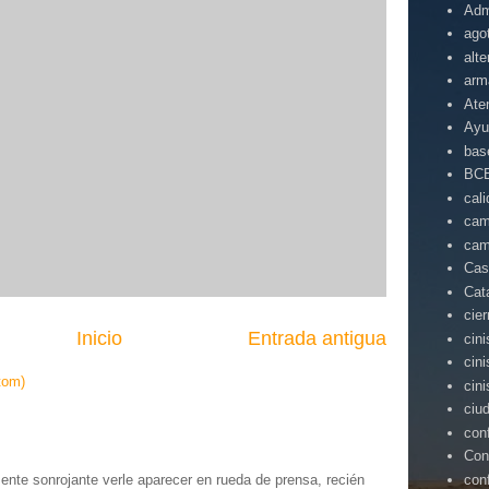
Adm
ago
alte
arm
Ate
Ayu
bas
BC
cal
cam
cam
Cas
Cat
cie
Inicio
Entrada antigua
cin
cin
tom)
cin
ciu
con
Con
con
te sonrojante verle aparecer en rueda de prensa, recién