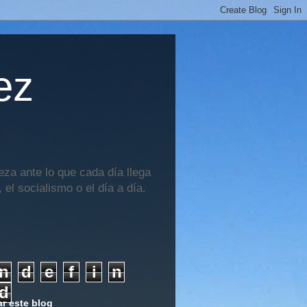
ez
za ante lo que cada día llega
 el socialismo o el día a día.
n
d
e
f
i
n
d
r este blog