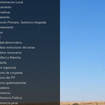
inistracion Local
tamiento
rnativas
amento
nción Primaria. Gerencia integrada
ntamiento
es
E
idad democratica
biar estructuras del estao
bios necesarios
tilla-La Mancha
aluña
rre urgencias
ismo de cospedal
ismo del PP
ismo gubernamental
dadania
ferencia
ferencia Politica
ferencia psoe