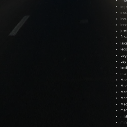
Imp
imp
inc
inc
inn
just
Juv
lai
legi
Leg
Ley
lim
man
Mar
Mari
Mat
Med
Med
men
mili
min