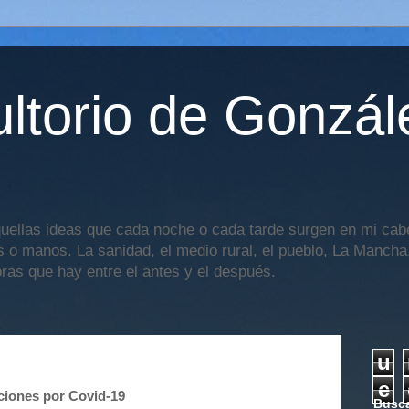
ltorio de Gonzál
uellas ideas que cada noche o cada tarde surgen en mi cabe
os o manos. La sanidad, el medio rural, el pueblo, La Mancha,
oras que hay entre el antes y el después.
u
e
aciones por Covid-19
Busca