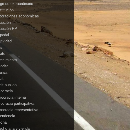
greso extraordinario
stitución
poraciones económicas
rupción
rupción PP
pedal
atividad
is
ate
recimiento
ender
ensa
cit
cit publico
ocracia
ocracia interna
ocracia participativa
ocracia representativa
endencia
echa
echo a la vivienda