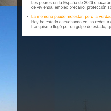
Los pobres en la España de 2026 chocarán
de vivienda, empleo precario, protección soc
La memoria puede molestar, pero la verdad
Hoy he estado escuchando en las redes a g
franquismo llegó por un golpe de estado, qu