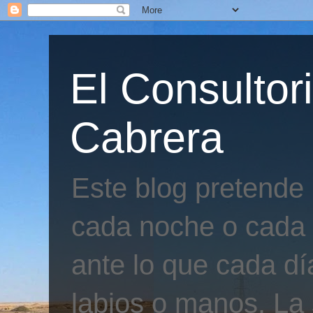
El Consultor
Cabrera
Este blog pretende
cada noche o cada 
ante lo que cada día
labios o manos. La 