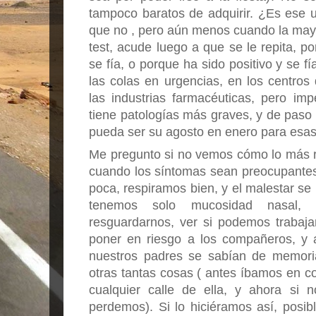
tampoco baratos de adquirir. ¿Es ese 
que no , pero aún menos cuando la mayo
test, acude luego a que se le repita, po
se fía, o porque ha sido positivo y se 
las colas en urgencias, en los centros
las industrias farmacéuticas, pero im
tiene patologías más graves, y de pas
pueda ser su agosto en enero para esas 
Me pregunto si no vemos cómo lo más raci
cuando los síntomas sean preocupantes. S
poca, respiramos bien, y el malestar se
tenemos solo mucosidad nasal, 
resguardarnos, ver si podemos trabajar
poner en riesgo a los compañeros, y a
nuestros padres se sabían de memori
otras tantas cosas ( antes íbamos en co
cualquier calle de ella, y ahora si
perdemos). Si lo hiciéramos así, posi