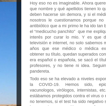
Hoy eso no es imaginable. Ahora quere
que nombre y qué apellidos tienen lo q
deben hacerse sin demora, y si el médi
nosotros le cuestionamos porque no la
antibiótico que a mi primo le ha ido tan b
el “medicucho panchito”  que me explique
interés por curar lo mio. Y es que 
televisión e internet, no solo sabemos
años que ese médico o médica extra
obtener su título, quedan superados con u
era español o española, se sacó el títu
profesores, y no tiene ni idea. Segui
pandereta.
Todo eso se ha elevado a niveles expon
la COVID-19. Hemos sido, epidemi
vacunologos, virólogos, internistas, et
estábamos protegidos contra el virus o 
no tenemos, si el test ha sido negativo