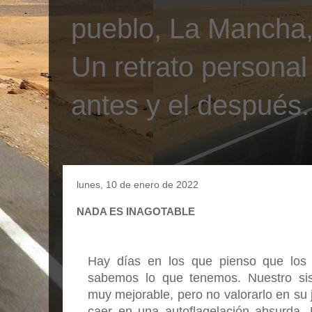
pueblo, La Mancha, 
Un retrato personal
antes y el después.
lunes, 10 de enero de 2022
NADA ES INAGOTABLE
Hay días en los que pienso que los 
sabemos lo que tenemos. Nuestro sist
muy mejorable, pero no valorarlo en su 
caer en una autoflagelación absurda.