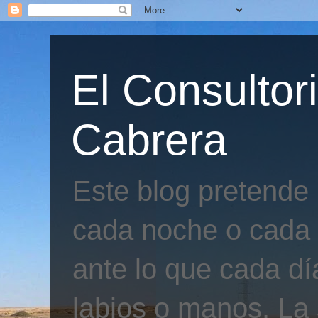
El Consultor
Cabrera
Este blog pretende
cada noche o cada 
ante lo que cada día
labios o manos. La 