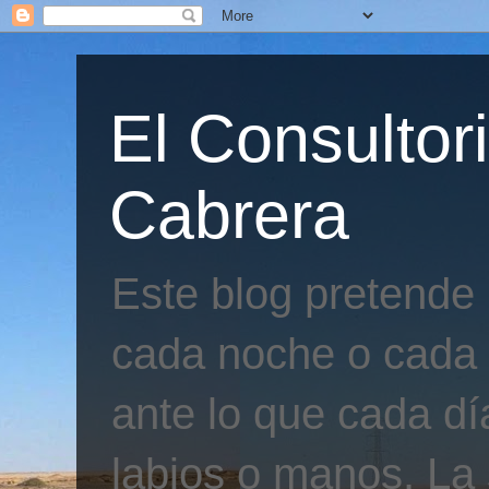
El Consultor
Cabrera
Este blog pretende
cada noche o cada 
ante lo que cada día
labios o manos. La 