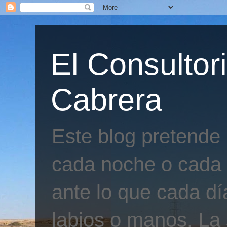
El Consultor
Cabrera
Este blog pretende
cada noche o cada 
ante lo que cada día
labios o manos. La 