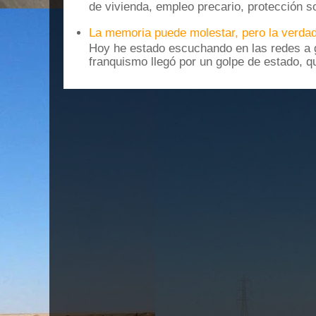
de vivienda, empleo precario, protección soc
La memoria puede molestar, pero la verdad
Hoy he estado escuchando en las redes a g
franquismo llegó por un golpe de estado, qu