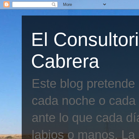
El Consultor
Cabrera
Este blog pretende
cada noche o cada 
ante lo que cada día
labios o manos. La 