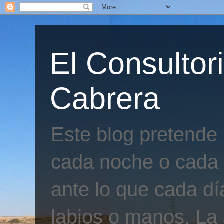
El Consultor
Cabrera
Este blog pretende
cada noche o cada 
ante lo que cada día
labios o manos. La 