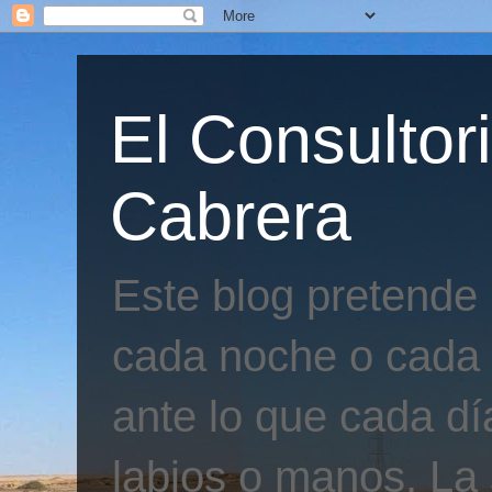
El Consultor
Cabrera
Este blog pretende
cada noche o cada 
ante lo que cada día
labios o manos. La 