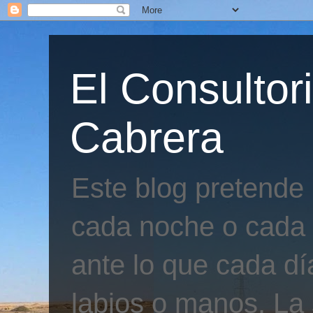
El Consultor
Cabrera
Este blog pretende
cada noche o cada 
ante lo que cada día
labios o manos. La 