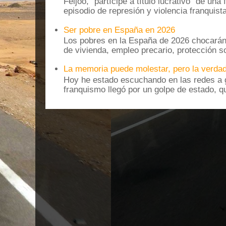
Feijoo, "partícipe a título lucrativo” de una
episodio de represión y violencia franquista
Ser pobre en España en 2026
Los pobres en la España de 2026 chocarán
de vivienda, empleo precario, protección soc
La memoria puede molestar, pero la verdad
Hoy he estado escuchando en las redes a g
franquismo llegó por un golpe de estado, qu