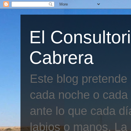
El Consultor
Cabrera
Este blog pretende
cada noche o cada 
ante lo que cada día
labios o manos. La 