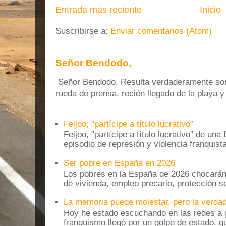
Entrada más reciente
Inicio
Suscribirse a:
Enviar comentarios (Atom)
Señor Bendodo,
Señor Bendodo, Resulta verdaderamente sonr
rueda de prensa, recién llegado de la playa 
Feijoo, "partícipe a título lucrativo”
Feijoo, "partícipe a título lucrativo” de una
episodio de represión y violencia franquista
Ser pobre en España en 2026
Los pobres en la España de 2026 chocarán
de vivienda, empleo precario, protección soc
La memoria puede molestar, pero la verdad
Hoy he estado escuchando en las redes a g
franquismo llegó por un golpe de estado, qu