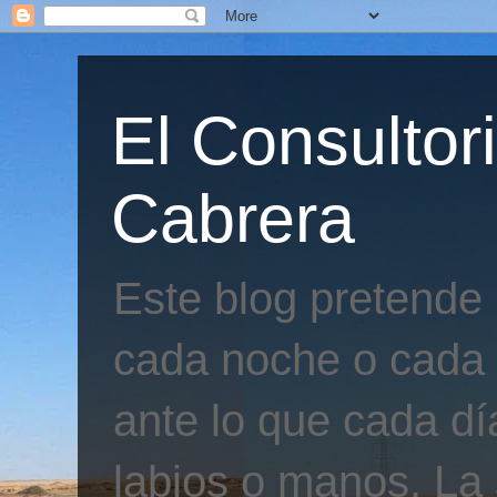
El Consultor
Cabrera
Este blog pretende
cada noche o cada 
ante lo que cada día
labios o manos. La 