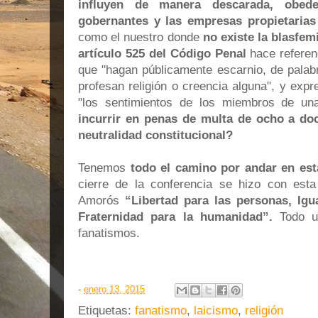
influyen de manera descarada, obed
gobernantes y las empresas propietaria
como el nuestro donde
no existe la blasfem
artículo 525 del Código
Penal
hace referen
que "hagan públicamente escarnio, de palabr
profesan religión o creencia alguna", y exp
"los sentimientos de los miembros de una
incurrir en penas de multa de ocho a d
neutralidad constitucional?
Tenemos
todo el camino por andar en est
cierre de la conferencia se hizo con est
Amorós
“Libertad para las personas, Igu
Fraternidad para la humanidad”.
Todo un
fanatismos.
-
enero 13, 2015
Etiquetas:
fanatismo
,
laicismo
,
religión