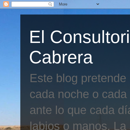
El Consultor
Cabrera
Este blog pretende
cada noche o cada 
ante lo que cada día
labios o manos. La 